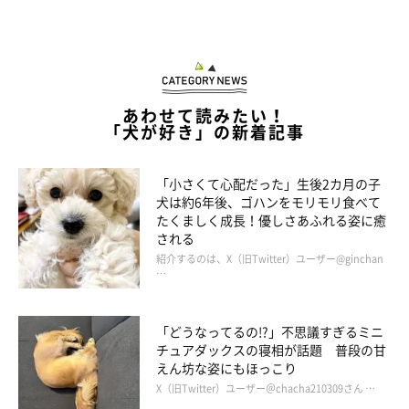
あわせて読みたい！
「犬が好き」の新着記事
「小さくて心配だった」生後2カ月の子
犬は約6年後、ゴハンをモリモリ食べて
@misoshiba1017
たくましく成長！優しさあふれる姿に癒
される
その後、味噌ちゃんはマッサージ器に近づいて豪快な鼻息ととも
紹介するのは、X（旧Twitter）ユーザー@ginchan
…
に、
クンクン
とニオイチェック（笑） しっぽを振って、今にも
遊びだしてしまいそう♪
「どうなってるの!?」不思議すぎるミニ
チュアダックスの寝相が話題 普段の甘
味噌ちゃんのワクワクしている感じが、かわいらしいですよね。
えん坊な姿にもほっこり
X（旧Twitter）ユーザー＠chacha210309さん …