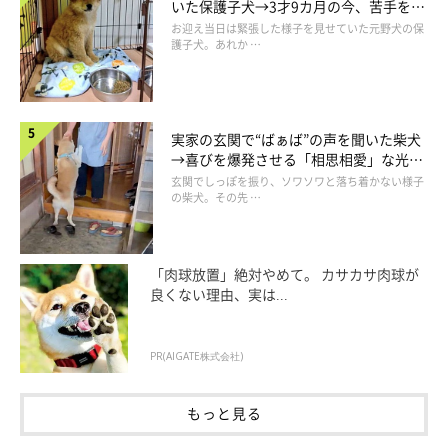
いた保護子犬→3才9カ月の今、苦手を克
服し頼もしいコに成長！
お迎え当日は緊張した様子を見せていた元野犬の保
護子犬。あれか …
実家の玄関で“ばぁば”の声を聞いた柴犬
→喜びを爆発させる「相思相愛」な光景
にほっこり
玄関でしっぽを振り、ソワソワと落ち着かない様子
の柴犬。その先 …
どうやって遊ぶのかな？
「肉球放置」絶対やめて。 カサカサ肉球が
良くない理由、実は...
PR(AIGATE株式会社)
もっと見る