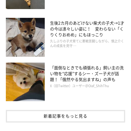
味噌ちゃんの動画はコチラ↓↓
生後2カ月のあどけない柴犬の子犬→1才
https://www.instagram.com/p/B4Kd1ytBkU7/
の今は凛々しい姿に！ 変わらない「く
りくりおめめ」にもほっこり
久しぶりの子犬育てに悪戦苦闘しながら、慎之介く
んの成長を見守 …
味噌ちゃん、
「新たなお友達」
として仲良く遊べるといいね！
「面倒なときでも頑張れる」飼い主の洗
い物を“応援”するシー・ズー子犬が話
題！「俄然やる気出ますね」の声も
★Instagram、Twitterで「#いぬのきもち」「#いぬのきもち部」
X（旧Twitter）ユーザー＠Olaf_ShihThu
でご投稿いただいた素敵な写真・動画を紹介しています。
新着記事をもっと見る
参照／Instagram（
＠misoshiba1017
）