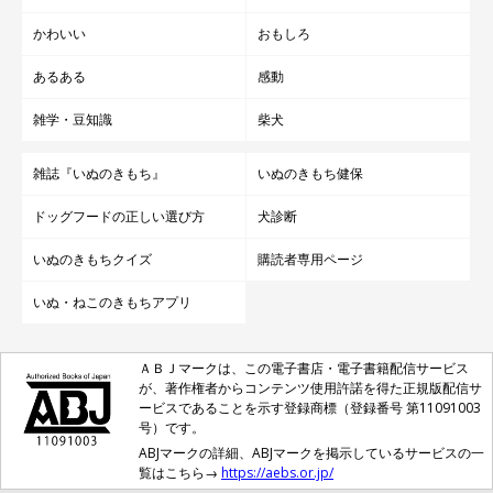
かわいい
おもしろ
あるある
感動
雑学・豆知識
柴犬
雑誌『いぬのきもち』
いぬのきもち健保
ドッグフードの正しい選び方
犬診断
いぬのきもちクイズ
購読者専用ページ
いぬ・ねこのきもちアプリ
ＡＢＪマークは、この電子書店・電子書籍配信サービス
が、著作権者からコンテンツ使用許諾を得た正規版配信サ
ービスであることを示す登録商標（登録番号 第11091003
号）です。
ABJマークの詳細、ABJマークを掲示しているサービスの一
覧はこちら→
https://aebs.or.jp/