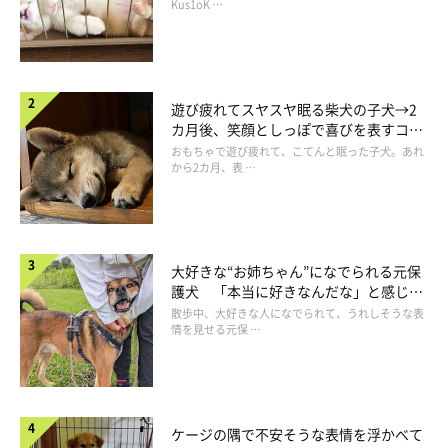
長！
Kus1oK …
@misoshiba1017
遊び疲れてスヤスヤ眠る柴犬の子犬→2
カ月後、笑顔としっぽで喜びを表すコに
気になるけれど、一旦マッサージ器との距離をとる味噌ちゃん。
成長！
おもちゃで遊び疲れて、こてんと眠った子犬。あれ
少し離れたところから
じーーーっ
と見つめて、
「なんだろう」
と
から2カ月、表 …
考えているのかな？
絶妙な距離感がジワジワきます（笑）
大好きな“お姉ちゃん”になでられる元保
護犬 「本当に好きなんだな」と感じる
表情にほっこり
散歩中、大好きな人になでられて、うれしそうな表
情を見せる元保 …
ケージの隅で不安そうな表情を浮かべて