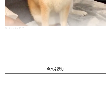
@misoshiba1017
こちらはInstagramユーザー
＠misoshiba1017さん
の愛犬・柴犬
の味噌ちゃん。味噌ちゃんも先日、ワクワクどきどきするような
出会いがあったのだそう！
全文を読む
な、なんだこれ！？