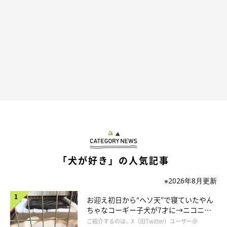
絶妙な距離感を保ち待機
「犬が好き」の人気記事
※2026年8月更新
お迎え初日から“ヘソ天”で寝ていたやん
ちゃなコーギー子犬が7才に→ニコニ
コ“コーギースマイル”が魅力のコに成
ご紹介するのは、X（旧Twitter）ユーザー＠