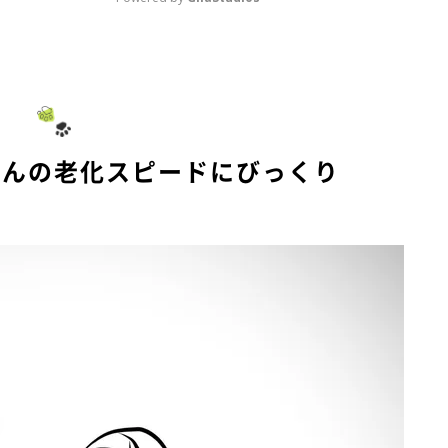
M
u
t
e
さんの老化スピードにびっくり