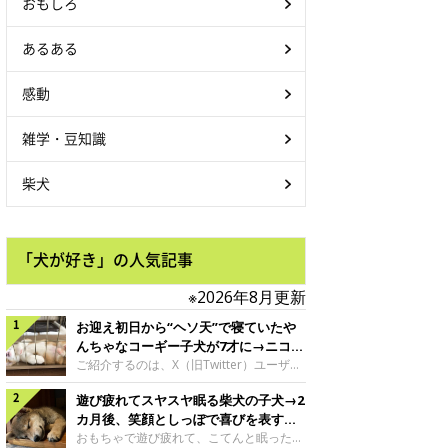
おもしろ
あるある
感動
雑学・豆知識
柴犬
「犬が好き」の人気記事
※2026年8月更新
お迎え初日から“ヘソ天”で寝ていたや
んちゃなコーギー子犬が7才に→ニコニ
コ“コーギースマイル”が魅力のコに成
ご紹介するのは、X（旧Twitter）ユーザー
＠Kus1oKg2vsgdWS2さんの愛犬でウェル
長！
遊び疲れてスヤスヤ眠る柴犬の子犬→2
シュ・コーギー・ペンブロークの神楽ちゃ
ん。今年の8月で7才になるという神楽ちゃ
カ月後、笑顔としっぽで喜びを表すコ
んですが、いったいどんな子犬時代を過ご
に成長！
おもちゃで遊び疲れて、こてんと眠った子