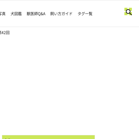
写真
犬図鑑
獣医師Q&A
飼い方ガイド
タグ一覧
42回