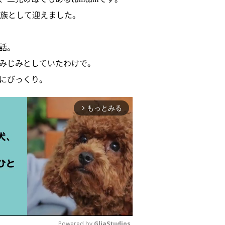
家族として迎えました。
話。
みじみとしていたわけで。
にびっくり。
もっとみる
arrow_forward_ios
Powered by 
GliaStudios