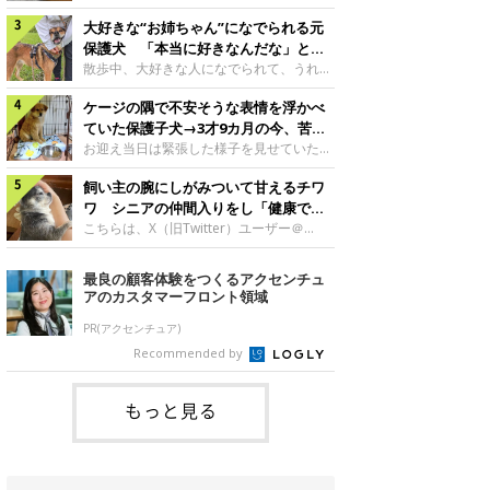
したのでしょうか。今回は、神楽ちゃんの
犬。あれから2カ月、表情や行動にさまざ
成長を飼い主さんと振り返ります！神楽ち
大好きな“お姉ちゃん”になでられる元
まな変化が見られるようになりました。遊
ゃんの成長について聞いた！お迎えから数
び疲れて眠る生後2カ月のなっちゃん遊び
保護犬 「本当に好きなんだな」と感
日後の神楽ちゃん（撮影時生後2カ月）＠
疲れた様子のなっちゃん。@Pkndg_紹介
じる表情にほっこり
散歩中、大好きな人になでられて、うれし
Kus1oKg2vsgdWS2――お迎え当初の神楽
するのは、X（旧Twitter）ユーザー
そうな表情を見せる元保護犬。甘えるよう
ちゃんの様子について教えてください。飼
@Pkndg_さんの愛犬・なっちゃん（取材
ケージの隅で不安そうな表情を浮かべ
な姿に、見ているこちらまでほっこりしま
い主さん： 「お迎え当日から“ヘソ天”で寝
時、生後4カ月／柴犬）。こちらの写真
す。大好きな“お姉ちゃん”に甘える小次郎
ていた保護子犬→3才9カ月の今、苦手
るようなコでし
は、なっちゃんが生後2カ月のころに撮影
くん妹さんになでてもらい、うれしそうな
を克服し頼もしいコに成長！
お迎え当日は緊張した様子を見せていた元
された一枚です。この日、なっちゃんは家
表情を見せる小次郎くん（2026年6月撮
野犬の保護子犬。あれから約3年半、苦手
族と一緒におもちゃで遊んでいました。た
影）。@mika_Jimmy紹介するのは、X（旧
飼い主の腕にしがみついて甘えるチワ
だったことを一つひとつ克服し、家族に寄
くさん遊んで疲れたのか、その後は眠り始
Twitter）ユーザー@mika_Jimmyさんの愛
り添う姿を見せています。お迎え当日、ケ
ワ シニアの仲間入りをし「健康で穏
めたそうです。眠るなっちゃん。
犬・小次郎くん（撮影時5才）。こちら
ージの隅で不安そうにお迎え当日のシルビ
やかな暮らしが続いてほしい」と願う
こちらは、X（旧Twitter）ユーザー＠
@Pkndg_
は、飼い主さんの妹さんと一緒に散歩をし
アちゃん。@nemonemotos今回紹介する
kotubusuke617さんが投稿した写真。写
たときに撮影したという一枚です。この
のは、X（旧Twitter）ユーザー
っているのは、愛犬でチワワのつぶしゃん
最良の顧客体験をつくるアクセンチュ
日、飼い主さんは実家から自宅へ帰る途
@nemonemotosさんの愛犬・シルビアち
（本名：こつぶちゃん）です。飼い主さん
アのカスタマーフロント領域
中、妹さんと公園で待ち合わせ
ゃん（撮影当時、生後推定2カ月）。飼い
の腕にしがみつくつぶしゃん（撮影時6
主さんが「#最初に撮った一枚」として投
才）＠kotubusuke617撮影当時の状況に
PR(アクセンチュア)
稿した写真には、ケージの隅で不安そうな
ついて伺うと、飼い主さんはこう教えてく
Recommended by
表情を浮かべるシルビアちゃんの姿が写っ
れました。飼い主さん： 「ある休日のこ
ていました。こちらは、保護犬だったシル
とです。私がソファに座った途端にひざの
上にのってきたので、そのままなでながら
もっと見る
テレビを見ていたのですが、微動だにしな
いので気になって見てみると、腕にしがみ
つくような形で気持ちよさそうに