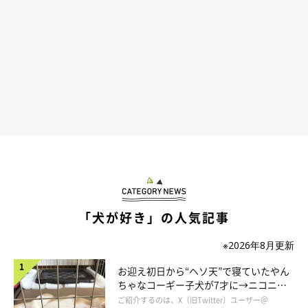
「犬が好き」の人気記事
包まれる姿は、まるで人間の赤ちゃんのよ
※2026年8月更新
う！
お迎え初日から“ヘソ天”で寝ていたやん
ちゃなコーギー子犬が7才に→ニコニ
コ“コーギースマイル”が魅力のコに成
ご紹介するのは、X（旧Twitter）ユーザー＠