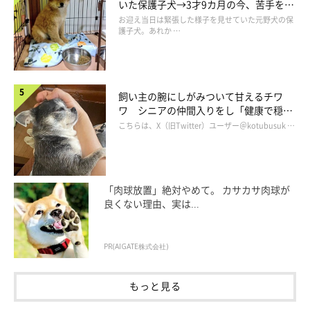
いた保護子犬→3才9カ月の今、苦手を克
う！！！ 包まれている姿は、まるで人間の赤ちゃんのよう。愛
服し頼もしいコに成長！
お迎え当日は緊張した様子を見せていた元野犬の保
護子犬。あれか …
おしすぎて、
ぎゅっ
と抱きしめたくなってしまいますね♡
飼い主の腕にしがみついて甘えるチワ
ワ シニアの仲間入りをし「健康で穏や
かな暮らしが続いてほしい」と願う
こちらは、X（旧Twitter）ユーザー＠kotubusuk …
「肉球放置」絶対やめて。 カサカサ肉球が
良くない理由、実は...
PR(AIGATE株式会社)
もっと見る