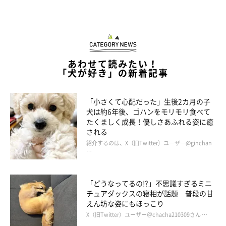
おくるみわんこになる様子は、動画でチェッ
ク♪
あわせて読みたい！
「犬が好き」の新着記事
「小さくて心配だった」生後2カ月の子
犬は約6年後、ゴハンをモリモリ食べて
たくましく成長！優しさあふれる姿に癒
される
紹介するのは、X（旧Twitter）ユーザー@ginchan
…
「どうなってるの!?」不思議すぎるミニ
チュアダックスの寝相が話題 普段の甘
えん坊な姿にもほっこり
X（旧Twitter）ユーザー＠chacha210309さん …