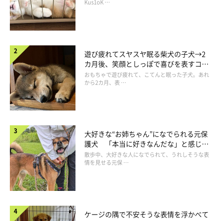
長！
Kus1oK …
遊び疲れてスヤスヤ眠る柴犬の子犬→2
カ月後、笑顔としっぽで喜びを表すコに
成長！
おもちゃで遊び疲れて、こてんと眠った子犬。あれ
から2カ月、表 …
大好きな“お姉ちゃん”になでられる元保
護犬 「本当に好きなんだな」と感じる
表情にほっこり
散歩中、大好きな人になでられて、うれしそうな表
情を見せる元保 …
@mogu800
ケージの隅で不安そうな表情を浮かべて
おくるみわんこが完成♪ あんずちゃん…なんて可愛いんでしょ