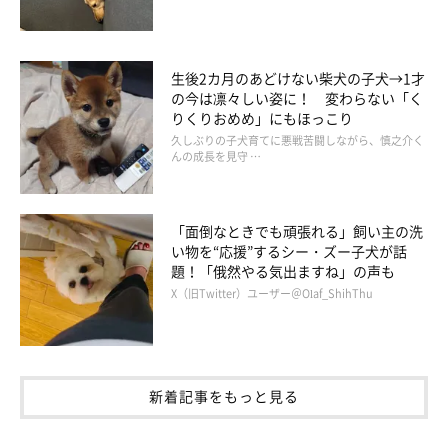
@mogu800
生後2カ月のあどけない柴犬の子犬→1才
の今は凛々しい姿に！ 変わらない「く
りくりおめめ」にもほっこり
このあんずちゃんの姿を見たInstagramユーザーたちからは、
久しぶりの子犬育てに悪戦苦闘しながら、慎之介く
「眠り姫はこうやってできるのですね♡たまらない♡」「まーな
んの成長を見守 …
んてカワイイ♡♡♡」「されるがまま、可愛い♡」「もー赤ちゃ
んと同じですよねーかわいい」
などとコメントが♪ みなさん、
「面倒なときでも頑張れる」飼い主の洗
キュンキュンが止まらないようですね！
い物を“応援”するシー・ズー子犬が話
題！「俄然やる気出ますね」の声も
X（旧Twitter）ユーザー＠Olaf_ShihThu
あんずちゃんがおくるみわんこになるまでの様子は、ぜひ下記の
動画でもチェックしてみて！
新着記事をもっと見る
https://www.instagram.com/p/B4UDFnRgA6X/