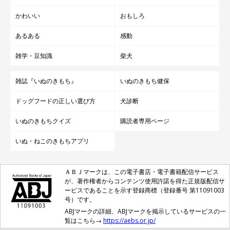
かわいい
おもしろ
あるある
感動
雑学・豆知識
柴犬
雑誌『いぬのきもち』
いぬのきもち健保
ドッグフードの正しい選び方
犬診断
いぬのきもちクイズ
購読者専用ページ
いぬ・ねこのきもちアプリ
ＡＢＪマークは、この電子書店・電子書籍配信サービス
が、著作権者からコンテンツ使用許諾を得た正規版配信サ
ービスであることを示す登録商標（登録番号 第11091003
号）です。
ABJマークの詳細、ABJマークを掲示しているサービスの一
覧はこちら→
https://aebs.or.jp/