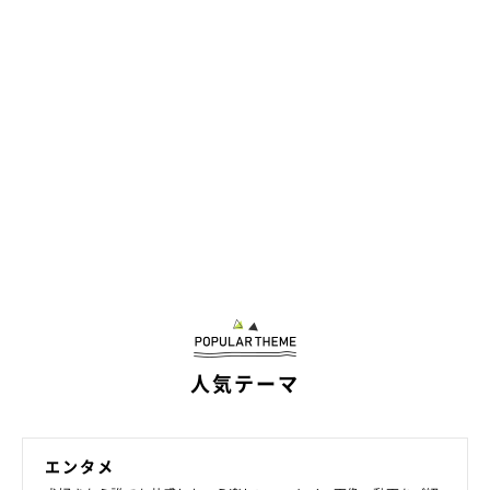
参照／Instagram（
＠mogu800
）
文／雨宮カイ
人気テーマ
エンタメ