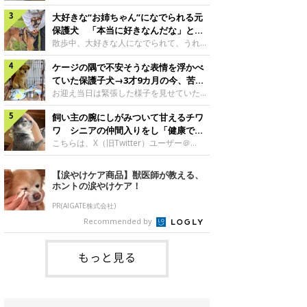
したのでしょうか。今回は、神楽ちゃんの
犬。あれから2カ月、表情や行動にさまざ
成長を飼い主さんと振り返ります！神楽ち
大好きな“お姉ちゃん”になでられる元
まな変化が見られるようになりました。遊
ゃんの成長について聞いた！お迎えから数
び疲れて眠る生後2カ月のなっちゃん遊び
保護犬 「本当に好きなんだな」と感
日後の神楽ちゃん（撮影時生後2カ月）＠
疲れた様子のなっちゃん。@Pkndg_紹介
じる表情にほっこり
散歩中、大好きな人になでられて、うれし
Kus1oKg2vsgdWS2――お迎え当初の神楽
するのは、X（旧Twitter）ユーザー
そうな表情を見せる元保護犬。甘えるよう
ちゃんの様子について教えてください。飼
@Pkndg_さんの愛犬・なっちゃん（取材
ケージの隅で不安そうな表情を浮かべ
な姿に、見ているこちらまでほっこりしま
い主さん： 「お迎え当日から“ヘソ天”で寝
時、生後4カ月／柴犬）。こちらの写真
す。大好きな“お姉ちゃん”に甘える小次郎
ていた保護子犬→3才9カ月の今、苦手
るようなコでし
は、なっちゃんが生後2カ月のころに撮影
くん妹さんになでてもらい、うれしそうな
を克服し頼もしいコに成長！
お迎え当日は緊張した様子を見せていた元
された一枚です。この日、なっちゃんは家
表情を見せる小次郎くん（2026年6月撮
野犬の保護子犬。あれから約3年半、苦手
族と一緒におもちゃで遊んでいました。た
影）。@mika_Jimmy紹介するのは、X（旧
飼い主の腕にしがみついて甘えるチワ
だったことを一つひとつ克服し、家族に寄
くさん遊んで疲れたのか、その後は眠り始
Twitter）ユーザー@mika_Jimmyさんの愛
り添う姿を見せています。お迎え当日、ケ
ワ シニアの仲間入りをし「健康で穏
めたそうです。眠るなっちゃん。
犬・小次郎くん（撮影時5才）。こちら
ージの隅で不安そうにお迎え当日のシルビ
やかな暮らしが続いてほしい」と願う
こちらは、X（旧Twitter）ユーザー＠
@Pkndg_
は、飼い主さんの妹さんと一緒に散歩をし
アちゃん。@nemonemotos今回紹介する
kotubusuke617さんが投稿した写真。写
たときに撮影したという一枚です。この
のは、X（旧Twitter）ユーザー
っているのは、愛犬でチワワのつぶしゃん
【涙やけケア商品】獣医師が教える、
日、飼い主さんは実家から自宅へ帰る途
@nemonemotosさんの愛犬・シルビアち
（本名：こつぶちゃん）です。飼い主さん
ホントの涙やけケア！
中、妹さんと公園で待ち合わせ
ゃん（撮影当時、生後推定2カ月）。飼い
の腕にしがみつくつぶしゃん（撮影時6
主さんが「#最初に撮った一枚」として投
才）＠kotubusuke617撮影当時の状況に
PR(AIGATE株式会社)
稿した写真には、ケージの隅で不安そうな
ついて伺うと、飼い主さんはこう教えてく
Recommended by
表情を浮かべるシルビアちゃんの姿が写っ
れました。飼い主さん： 「ある休日のこ
ていました。こちらは、保護犬だったシル
とです。私がソファに座った途端にひざの
上にのってきたので、そのままなでながら
もっと見る
テレビを見ていたのですが、微動だにしな
いので気になって見てみると、腕にしがみ
つくような形で気持ちよさそうに