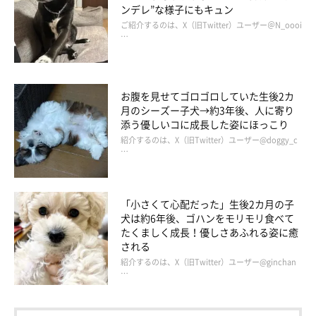
ンデレ”な様子にもキュン
ご紹介するのは、X（旧Twitter）ユーザー＠N_oooi
…
お腹を見せてゴロゴロしていた生後2カ
月のシーズー子犬→約3年後、人に寄り
添う優しいコに成長した姿にほっこり
紹介するのは、X（旧Twitter）ユーザー@doggy_c
…
「小さくて心配だった」生後2カ月の子
犬は約6年後、ゴハンをモリモリ食べて
たくましく成長！優しさあふれる姿に癒
される
紹介するのは、X（旧Twitter）ユーザー@ginchan
…