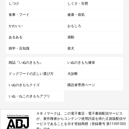
しつけ
しぐさ・生態
食事・フード
健康・病気
かわいい
おもしろ
あるある
感動
雑学・豆知識
柴犬
雑誌『いぬのきもち』
いぬのきもち健保
ドッグフードの正しい選び方
犬診断
いぬのきもちクイズ
購読者専用ページ
いぬ・ねこのきもちアプリ
ＡＢＪマークは、この電子書店・電子書籍配信サービス
が、著作権者からコンテンツ使用許諾を得た正規版配信サ
ービスであることを示す登録商標（登録番号 第11091003
号）です。