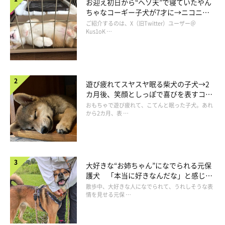
お迎え初日から“ヘソ天”で寝ていたやん
ちゃなコーギー子犬が7才に→ニコニ
コ“コーギースマイル”が魅力のコに成
ご紹介するのは、X（旧Twitter）ユーザー＠
長！
Kus1oK …
遊び疲れてスヤスヤ眠る柴犬の子犬→2
カ月後、笑顔としっぽで喜びを表すコに
成長！
おもちゃで遊び疲れて、こてんと眠った子犬。あれ
から2カ月、表 …
大好きな“お姉ちゃん”になでられる元保
護犬 「本当に好きなんだな」と感じる
表情にほっこり
散歩中、大好きな人になでられて、うれしそうな表
情を見せる元保 …