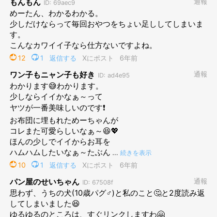
おふとんもだいすき
プロフィール
よしこ
13才のパグ・めーと暮らしています。趣味は犬の漫画を
描くこと。著書に「パグまんが めー語」（河出書房新社）、
「めー先生ですよ」（幻冬舎）など。めーは食いしんぼうでよく
寝る犬です。よその人が大好き。