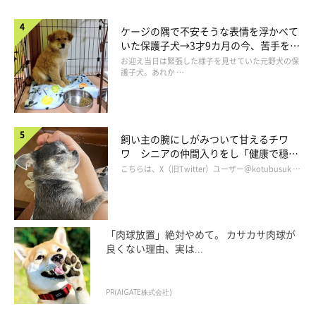
ケージの隅で不安そうな表情を浮かべて
いた保護子犬→3才9カ月の今、苦手を克
服し頼もしいコに成長！
お迎え当日は緊張した様子を見せていた元野犬の保
護子犬。あれか …
飼い主の腕にしがみついて甘えるチワ
ワ シニアの仲間入りをし「健康で穏や
かな暮らしが続いてほしい」と願う
こちらは、X（旧Twitter）ユーザー＠kotubusuk …
「肉球放置」絶対やめて。 カサカサ肉球が
良くない理由、実は...
PR(AIGATE株式会社)