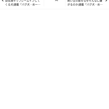
自信満々でフレームインして
飼い主の歌をなぜそんなに嫌
くる犬|連載「パグ犬・めー」
がるのか|連載「パグ犬・め
vol.41
ー」vol.43
ぐうたらで、食べるの大好き、寝るの大好き