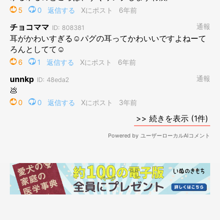
リンク
著者のツイッター：よしこ（@menglish222）
ブログ『パグ嫁と姑』