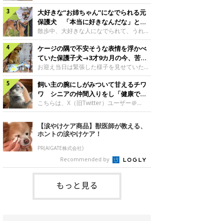
したのでしょうか。今回は、神楽ちゃんの
犬。あれから2カ月、表情や行動にさまざ
成長を飼い主さんと振り返ります！神楽ち
大好きな“お姉ちゃん”になでられる元
まな変化が見られるようになりました。遊
ゃんの成長について聞いた！お迎えから数
び疲れて眠る生後2カ月のなっちゃん遊び
保護犬 「本当に好きなんだな」と感
日後の神楽ちゃん（撮影時生後2カ月）＠
疲れた様子のなっちゃん。@Pkndg_紹介
じる表情にほっこり
散歩中、大好きな人になでられて、うれし
Kus1oKg2vsgdWS2――お迎え当初の神楽
するのは、X（旧Twitter）ユーザー
そうな表情を見せる元保護犬。甘えるよう
ちゃんの様子について教えてください。飼
@Pkndg_さんの愛犬・なっちゃん（取材
ケージの隅で不安そうな表情を浮かべ
な姿に、見ているこちらまでほっこりしま
い主さん： 「お迎え当日から“ヘソ天”で寝
時、生後4カ月／柴犬）。こちらの写真
す。大好きな“お姉ちゃん”に甘える小次郎
ていた保護子犬→3才9カ月の今、苦手
るようなコでし
は、なっちゃんが生後2カ月のころに撮影
くん妹さんになでてもらい、うれしそうな
を克服し頼もしいコに成長！
お迎え当日は緊張した様子を見せていた元
された一枚です。この日、なっちゃんは家
表情を見せる小次郎くん（2026年6月撮
野犬の保護子犬。あれから約3年半、苦手
族と一緒におもちゃで遊んでいました。た
影）。@mika_Jimmy紹介するのは、X（旧
飼い主の腕にしがみついて甘えるチワ
だったことを一つひとつ克服し、家族に寄
くさん遊んで疲れたのか、その後は眠り始
Twitter）ユーザー@mika_Jimmyさんの愛
り添う姿を見せています。お迎え当日、ケ
ワ シニアの仲間入りをし「健康で穏
めたそうです。眠るなっちゃん。
犬・小次郎くん（撮影時5才）。こちら
ージの隅で不安そうにお迎え当日のシルビ
やかな暮らしが続いてほしい」と願う
こちらは、X（旧Twitter）ユーザー＠
@Pkndg_
は、飼い主さんの妹さんと一緒に散歩をし
アちゃん。@nemonemotos今回紹介する
kotubusuke617さんが投稿した写真。写
たときに撮影したという一枚です。この
のは、X（旧Twitter）ユーザー
っているのは、愛犬でチワワのつぶしゃん
【涙やけケア商品】獣医師が教える、
日、飼い主さんは実家から自宅へ帰る途
@nemonemotosさんの愛犬・シルビアち
（本名：こつぶちゃん）です。飼い主さん
ホントの涙やけケア！
中、妹さんと公園で待ち合わせ
ゃん（撮影当時、生後推定2カ月）。飼い
の腕にしがみつくつぶしゃん（撮影時6
主さんが「#最初に撮った一枚」として投
才）＠kotubusuke617撮影当時の状況に
PR(AIGATE株式会社)
稿した写真には、ケージの隅で不安そうな
ついて伺うと、飼い主さんはこう教えてく
Recommended by
表情を浮かべるシルビアちゃんの姿が写っ
れました。飼い主さん： 「ある休日のこ
ていました。こちらは、保護犬だったシル
とです。私がソファに座った途端にひざの
上にのってきたので、そのままなでながら
もっと見る
テレビを見ていたのですが、微動だにしな
いので気になって見てみると、腕にしがみ
つくような形で気持ちよさそうに