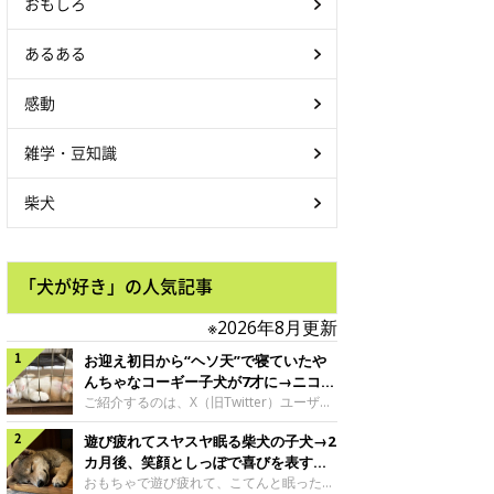
おもしろ
あるある
感動
雑学・豆知識
柴犬
「犬が好き」の人気記事
※2026年8月更新
お迎え初日から“ヘソ天”で寝ていたや
んちゃなコーギー子犬が7才に→ニコニ
コ“コーギースマイル”が魅力のコに成
ご紹介するのは、X（旧Twitter）ユーザー
＠Kus1oKg2vsgdWS2さんの愛犬でウェル
長！
遊び疲れてスヤスヤ眠る柴犬の子犬→2
シュ・コーギー・ペンブロークの神楽ちゃ
ん。今年の8月で7才になるという神楽ちゃ
カ月後、笑顔としっぽで喜びを表すコ
んですが、いったいどんな子犬時代を過ご
に成長！
おもちゃで遊び疲れて、こてんと眠った子