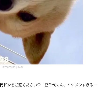
@mamechiyo728
代ドン
をご覧ください♡ 豆千代くん、イケメンすぎるー