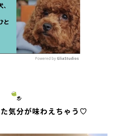
Powered by 
GliaStudios
M
u
t
e
れた気分が味わえちゃう♡