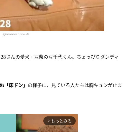
@mamechiyo728
728さん
の愛犬・豆柴の豆千代くん。ちょっぴりダンディ
ぬ「床ドン」
の様子に、見ている人たちは胸キュンが止ま
もっとみる
arrow_forward_ios