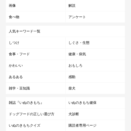
画像
解説
食べ物
アンケート
人気キーワード一覧
しつけ
しぐさ・生態
食事・フード
健康・病気
かわいい
おもしろ
あるある
感動
雑学・豆知識
柴犬
雑誌『いぬのきもち』
いぬのきもち健保
ドッグフードの正しい選び方
犬診断
いぬのきもちクイズ
購読者専用ページ