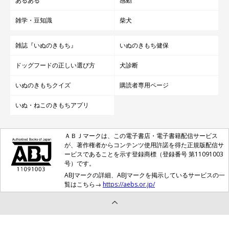
あるある
感動
雑学・豆知識
柴犬
雑誌『いぬのきもち』
いぬのきもち健保
ドッグフードの正しい選び方
犬診断
いぬのきもちクイズ
購読者専用ページ
いぬ・ねこのきもちアプリ
ＡＢＪマークは、この電子書店・電子書籍配信サービス
が、著作権者からコンテンツ使用許諾を得た正規版配信サ
ービスであることを示す登録商標（登録番号 第11091003
号）です。
ABJマークの詳細、ABJマークを掲示しているサービスの一
覧はこちら→
https://aebs.or.jp/