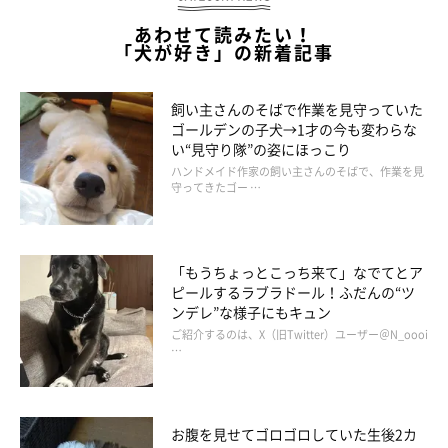
あわせて読みたい！
「犬が好き」の新着記事
飼い主さんのそばで作業を見守っていた
ゴールデンの子犬→1才の今も変わらな
い“見守り隊”の姿にほっこり
ハンドメイド作家の飼い主さんのそばで、作業を見
守ってきたゴー …
「もうちょっとこっち来て」なでてとア
ピールするラブラドール！ふだんの“ツ
ンデレ”な様子にもキュン
ご紹介するのは、X（旧Twitter）ユーザー＠N_oooi
…
お腹を見せてゴロゴロしていた生後2カ