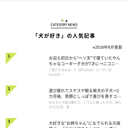
雑誌「いぬのきもち」やいぬのきもちWEB MAGAZINEでご紹介し
てきた、おすすめの
「＃ステイホームで愛犬とのおうち時間を楽
しむための方法」
もご紹介しています。身近なものでの遊びや、
愛犬も飼い主さんもコミュニケーションがとれて癒されちゃうマ
ッサージなども。こちらもチェックしてみてくださいね。
「犬が好き」の人気記事
※2026年8月更新
関連記事:
#ステイホームで、愛犬との時間をめいっぱい楽
お迎え初日から“ヘソ天”で寝ていたやん
しむ方法5つ
ちゃなコーギー子犬が7才に→ニコニ
緊急事態宣言により、外出自粛中などの飼い主さんに、愛犬と楽し
コ“コーギースマイル”が魅力のコに成
ご紹介するのは、X（旧Twitter）ユーザー＠
く過ごすための方法を紹介。ポピュラーなおもちゃの遊び方や、ス
長！
Kus1oK …
キンシップをはかりながらマッサージを指南。飼い主・愛犬の両者
が良い関係を築けるよう、過去の記事をまとめた。
文／いぬのきもちWeb編集室
遊び疲れてスヤスヤ眠る柴犬の子犬→2
カ月後、笑顔としっぽで喜びを表すコに
成長！
おもちゃで遊び疲れて、こてんと眠った子犬。あれ
から2カ月、表 …
大好きな“お姉ちゃん”になでられる元保