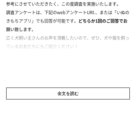
参考にさせていただきたく、この度調査を実施いたします。
調査アンケートは、下記のwebアンケートURL、または「いぬの
きもちアプリ」でも回答が可能です。
どちらか1回のご回答でお
願い致します。
広く犬飼い主さんのお声を頂戴したいので、ぜひ、犬や猫を飼っ
ているお友だちにもご紹介ください！
ご協力をお願いいたします。
【期間】
2020年５月14日（木）23：59まで
全文を読む
また、緊急事態宣言などによる外出自粛要請にて、おうちで愛犬
と過ごす時間が増えた方も多いのではないでしょうか。
普段気づかない愛犬の日中の過ごし方や、しぐさを発見した飼い
主さんもいるかもしれませんね。