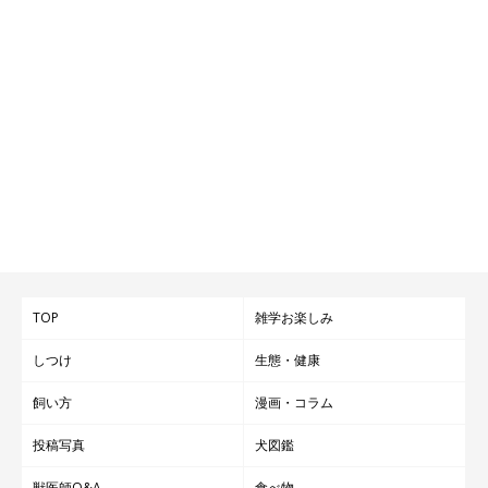
TOP
雑学お楽しみ
しつけ
生態・健康
飼い方
漫画・コラム
投稿写真
犬図鑑
獣医師Q&A
食べ物