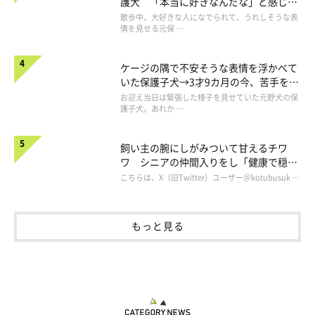
護犬 「本当に好きなんだな」と感じる
表情にほっこり
散歩中、大好きな人になでられて、うれしそうな表
情を見せる元保 …
ケージの隅で不安そうな表情を浮かべて
いた保護子犬→3才9カ月の今、苦手を克
服し頼もしいコに成長！
お迎え当日は緊張した様子を見せていた元野犬の保
護子犬。あれか …
飼い主の腕にしがみついて甘えるチワ
ワ シニアの仲間入りをし「健康で穏や
かな暮らしが続いてほしい」と願う
こちらは、X（旧Twitter）ユーザー＠kotubusuk …
もっと見る