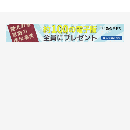
いぬのきもちCHANNEL
参照／YouTube（#stayhome いぬと一緒におうち時間を楽しも
う）
https://www.youtube.com/watch?v=hF_9Ojf_0TU