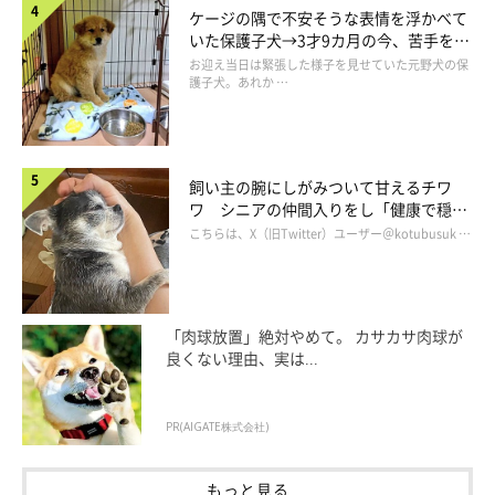
ケージの隅で不安そうな表情を浮かべて
いた保護子犬→3才9カ月の今、苦手を克
服し頼もしいコに成長！
お迎え当日は緊張した様子を見せていた元野犬の保
護子犬。あれか …
飼い主の腕にしがみついて甘えるチワ
ワ シニアの仲間入りをし「健康で穏や
かな暮らしが続いてほしい」と願う
こちらは、X（旧Twitter）ユーザー＠kotubusuk …
「肉球放置」絶対やめて。 カサカサ肉球が
良くない理由、実は...
PR(AIGATE株式会社)
もっと見る