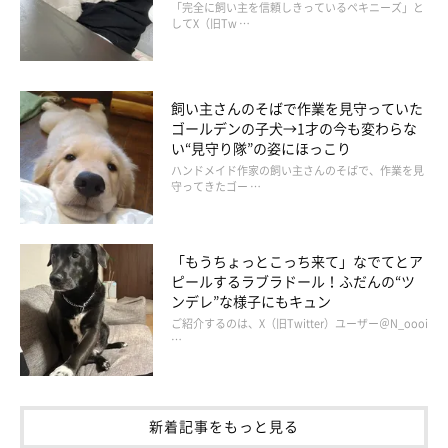
「完全に飼い主を信頼しきっているペキニーズ」と
してX（旧Tw …
飼い主さんのそばで作業を見守っていた
ゴールデンの子犬→1才の今も変わらな
い“見守り隊”の姿にほっこり
ハンドメイド作家の飼い主さんのそばで、作業を見
守ってきたゴー …
「もうちょっとこっち来て」なでてとア
ピールするラブラドール！ふだんの“ツ
ンデレ”な様子にもキュン
ご紹介するのは、X（旧Twitter）ユーザー＠N_oooi
…
新着記事をもっと見る