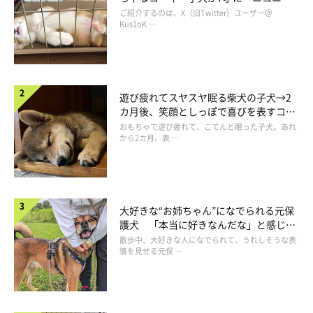
コ“コーギースマイル”が魅力のコに成
ご紹介するのは、X（旧Twitter）ユーザー＠
長！
Kus1oK …
遊び疲れてスヤスヤ眠る柴犬の子犬→2
カ月後、笑顔としっぽで喜びを表すコに
成長！
おもちゃで遊び疲れて、こてんと眠った子犬。あれ
から2カ月、表 …
大好きな“お姉ちゃん”になでられる元保
護犬 「本当に好きなんだな」と感じる
表情にほっこり
散歩中、大好きな人になでられて、うれしそうな表
情を見せる元保 …