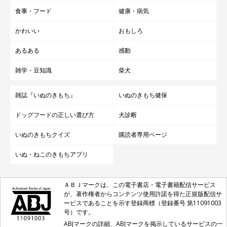
食事・フード
健康・病気
かわいい
おもしろ
あるある
感動
雑学・豆知識
柴犬
雑誌『いぬのきもち』
いぬのきもち健保
ドッグフードの正しい選び方
犬診断
いぬのきもちクイズ
購読者専用ページ
いぬ・ねこのきもちアプリ
ＡＢＪマークは、この電子書店・電子書籍配信サービス
が、著作権者からコンテンツ使用許諾を得た正規版配信サ
ービスであることを示す登録商標（登録番号 第11091003
号）です。
ABJマークの詳細、ABJマークを掲示しているサービスの一