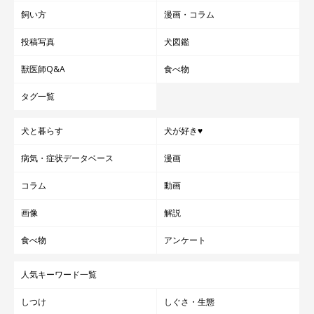
飼い方
漫画・コラム
投稿写真
犬図鑑
獣医師Q&A
食べ物
タグ一覧
犬と暮らす
犬が好き♥
病気・症状データベース
漫画
コラム
動画
画像
解説
食べ物
アンケート
人気キーワード一覧
しつけ
しぐさ・生態