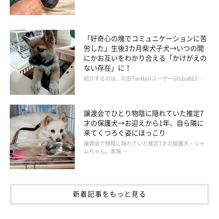
「好奇心の塊でコミュニケーションに苦
労した」生後3カ月柴犬子犬→いつの間
にかお互いをわかり合える「かけがえの
ない存在」に！
紹介するのは、X(旧Twitter)ユーザー@siba883 …
譲渡会でひとり物陰に隠れていた推定7
お散歩に行ったときも…
才の保護犬→お迎えから1年、自ら隣に
来てくつろぐ姿にほっこり
譲渡会で物陰に隠れていた推定7才の保護犬・シャ
ムちゃん。家族 …
新着記事をもっと見る