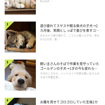
長！
Kus1oK …
遊び疲れてスヤスヤ眠る柴犬の子犬→2
カ月後、笑顔としっぽで喜びを表すコに
成長！
おもちゃで遊び疲れて、こてんと眠った子犬。あれ
から2カ月、表 …
飼い主さんのそばで作業を見守っていた
なんだこの謎のステップは…
ゴールデンの子犬→1才の今も変わらな
@8823Sugimu
い“見守り隊”の姿にほっこり
子犬のころから、ハンドメイド作家の飼い主さんの
そばで作業を見 …
そしてこのあと、大はしゃぎで飛び跳ねるのでした。謎のステッ
プも可愛すぎる…！
お腹を見せてゴロゴロしていた生後2カ
フィスくんのお手を使ったボケに、飼い主さんも
「あ〜これは完