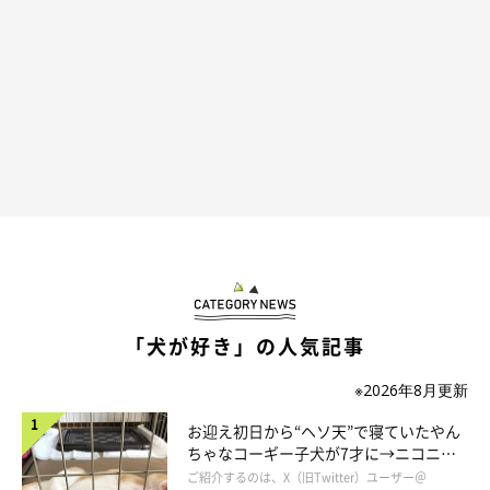
このドヤ顔である
@8823Sugimu
全然違うところにお手をするのでした（笑）
フィスくんの視線
は飼い主さんに向けられており、もしかするとわざとやったのか
も？
「犬が好き」の人気記事
※2026年8月更新
お迎え初日から“ヘソ天”で寝ていたやん
ちゃなコーギー子犬が7才に→ニコニ
コ“コーギースマイル”が魅力のコに成
ご紹介するのは、X（旧Twitter）ユーザー＠