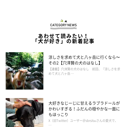
🍄おちょくってくる🍄
あわせて読みたい！
「犬が好き」の新着記事
あ〜
これは完全にふざけてますね〜🎵
#シベリアンハスキー
涼しさを求めて犬と八ヶ岳に行くなら〜
pic.twitter.com/8VAq6tqMYX
その2【穴澤賢の犬のはなし】
— スギム@sugimu (@8823Sugimu)
July 22, 2020
【連載】穴澤賢の犬のはなし 前回、『涼しさを求
めて犬と八ヶ岳 …
大好きなじーじに甘えるラブラドールが
かわいすぎる！ふだんの穏やかな一面に
もほっこり
X（旧Twitter）ユーザー＠sbrsitmさんの愛犬で、
…