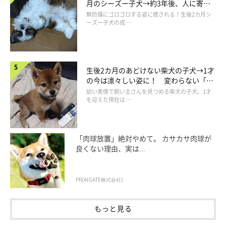
月のシーズー子犬→約3年後、人に寄り
全にふざけてますね〜」
とリアクション。これはフィスくんに一
添う優しいコに成長した姿にほっこり
無防備にゴロゴロする姿に癒される！生後2カ月シ
ーズー子犬の成 …
本取られましたね（笑）
フィスくんのおちゃめな一面に、Twitterユーザーさんからは…
生後2カ月のあどけない柴犬の子犬→1才
の今は凛々しい姿に！ 変わらない「く
りくりおめめ」にもほっこり
幼い表情で飼い主さんを見つめる柴犬の子犬。1才
を迎えた現在は …
「可愛さが詰まってますね……」
「大きく外した後の視線（笑） からのヒャッホイ」
「肉球放置」絶対やめて。 カサカサ肉球が
「完璧なボケ 座布団一枚」
良くない理由、実は...
「めちゃめちゃ可愛いですね！ 最後に飛び跳ねるのが
『な～んちゃって♪』って言ってるみたいです」
PR(AIGATE株式会社)
もっと見る
と反響が寄せられています。