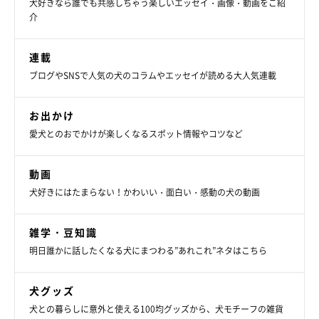
犬好きなら誰でも共感しちゃう楽しいエッセイ・画像・動画をご紹
けない正直者で、とっても愛嬌のあるフィスくんでした。
介
連載
参照／Twitter（
@8823Sugimu
）
ブログやSNSで人気の犬のコラムやエッセイが読める大人気連載
文／二宮ねこむ
お出かけ
愛犬とのおでかけが楽しくなるスポット情報やコツなど
動画
犬好きにはたまらない！かわいい・面白い・感動の犬の動画
雑学・豆知識
明日誰かに話したくなる犬にまつわる”あれこれ”ネタはこちら
犬グッズ
犬との暮らしに意外と使える100均グッズから、犬モチーフの雑貨