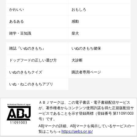
かわいい
おもしろ
あるある
感動
雑学・豆知識
柴犬
雑誌『いぬのきもち』
いぬのきもち健保
ドッグフードの正しい選び方
犬診断
いぬのきもちクイズ
購読者専用ページ
いぬ・ねこのきもちアプリ
ＡＢＪマークは、この電子書店・電子書籍配信サービス
が、著作権者からコンテンツ使用許諾を得た正規版配信サ
ービスであることを示す登録商標（登録番号 第11091003
号）です。
ABJマークの詳細、ABJマークを掲示しているサービスの一
覧はこちら→
https://aebs.or.jp/