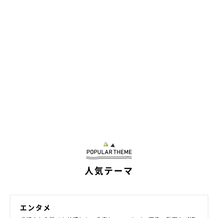
「あちぃ〜」
@8823Sugimu
人気テーマ
大きく外したお手からのドヤ顔を見せてくれたフィスくんです
が、とっても表情が豊かなんです。妹のグーちゃんとお散歩に出
エンタメ
かけたときの記念写真では
「あちぃ〜」
とこの顔。感情に嘘をつ