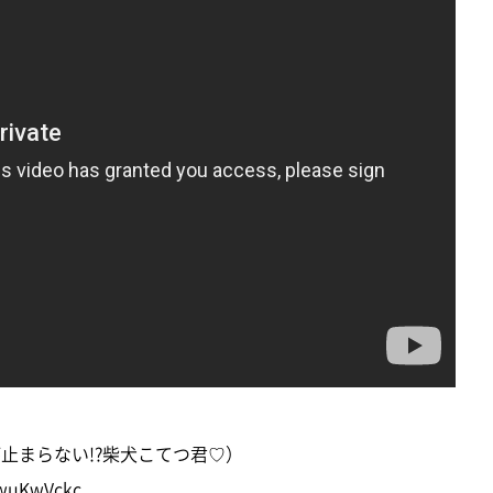
が止まらない!?柴犬こてつ君♡）
BwuKwVckc