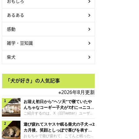
おもしろ
あるある
感動
雑学・豆知識
柴犬
「犬が好き」の人気記事
※2026年8月更新
お迎え初日から“ヘソ天”で寝ていたや
んちゃなコーギー子犬が7才に→ニコニ
コ“コーギースマイル”が魅力のコに成
ご紹介するのは、X（旧Twitter）ユーザー
＠Kus1oKg2vsgdWS2さんの愛犬でウェル
長！
遊び疲れてスヤスヤ眠る柴犬の子犬→2
シュ・コーギー・ペンブロークの神楽ちゃ
ん。今年の8月で7才になるという神楽ちゃ
カ月後、笑顔としっぽで喜びを表すコ
んですが、いったいどんな子犬時代を過ご
に成長！
おもちゃで遊び疲れて、こてんと眠った子