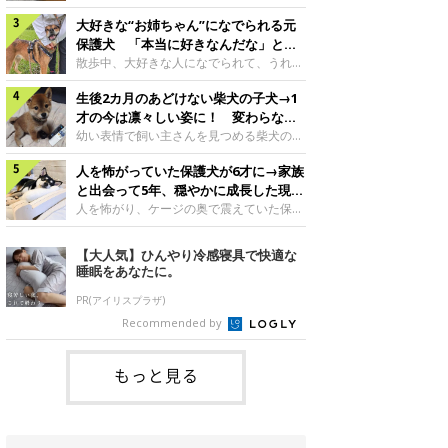
したのでしょうか。今回は、神楽ちゃんの
犬。あれから2カ月、表情や行動にさまざ
成長を飼い主さんと振り返ります！神楽ち
大好きな“お姉ちゃん”になでられる元
まな変化が見られるようになりました。遊
ゃんの成長について聞いた！お迎えから数
び疲れて眠る生後2カ月のなっちゃん遊び
保護犬 「本当に好きなんだな」と感
日後の神楽ちゃん（撮影時生後2カ月）＠
疲れた様子のなっちゃん。@Pkndg_紹介
じる表情にほっこり
散歩中、大好きな人になでられて、うれし
Kus1oKg2vsgdWS2――お迎え当初の神楽
するのは、X（旧Twitter）ユーザー
そうな表情を見せる元保護犬。甘えるよう
ちゃんの様子について教えてください。飼
@Pkndg_さんの愛犬・なっちゃん（取材
生後2カ月のあどけない柴犬の子犬→1
な姿に、見ているこちらまでほっこりしま
い主さん： 「お迎え当日から“ヘソ天”で寝
時、生後4カ月／柴犬）。こちらの写真
す。大好きな“お姉ちゃん”に甘える小次郎
才の今は凛々しい姿に！ 変わらない
るようなコでし
は、なっちゃんが生後2カ月のころに撮影
くん妹さんになでてもらい、うれしそうな
「くりくりおめめ」にもほっこり
幼い表情で飼い主さんを見つめる柴犬の子
された一枚です。この日、なっちゃんは家
表情を見せる小次郎くん（2026年6月撮
犬。1才を迎えた現在はすっかり成犬らし
族と一緒におもちゃで遊んでいました。た
影）。@mika_Jimmy紹介するのは、X（旧
人を怖がっていた保護犬が6才に→家族
くなりましたが、子犬のころから変わらな
くさん遊んで疲れたのか、その後は眠り始
Twitter）ユーザー@mika_Jimmyさんの愛
いところもあるそうです。家族に迎えたば
と出会って5年、穏やかに成長した現在
めたそうです。眠るなっちゃん。
犬・小次郎くん（撮影時5才）。こちら
かりの小さな慎之介くん生後2カ月の慎之
の姿にグッとくる
人を怖がり、ケージの奥で震えていた保護
@Pkndg_
は、飼い主さんの妹さんと一緒に散歩をし
介くん。@BLACKpurupuru紹介するの
犬。家族と出会って5年、今では笑顔を見
たときに撮影したという一枚です。この
は、X（旧Twitter）ユーザー
せ、飼い主さんの娘さんにも少しずつ心を
【大人気】ひんやり冷感寝具で快適な
日、飼い主さんは実家から自宅へ帰る途
@BLACKpurupuruさんの愛犬・慎之介く
開くようになりました。（写真左から）先
睡眠をあなたに。
中、妹さんと公園で待ち合わせ
ん（取材時1才／柴犬）です。こちらは、
住犬・ライナちゃん、レオナちゃん。
慎之介くんが生後2カ月のころ、家族に迎
@lina_and_leona紹介するのは、
PR(アイリスプラザ)
えて約2週間後に撮影された一枚。小さな
Instagramユーザー@lina_and_leonaさん
Recommended by
体とあどけない表情が印象的です。飼い主
の愛犬・レオナちゃん（取材時6才／柴犬
さんの夫に抱っこされる慎之介くん。@B
／写真右）です。穏やかで優しい表情を見
せる今の姿からは想像できませんが、レオ
もっと見る
ナちゃんには悲しい過去があるといいま
す。人が怖くてケージの中で震えていた家
に来て2日目のレオナちゃん。@