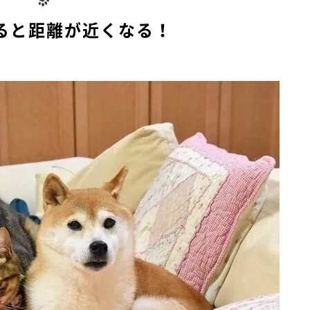
e
ると距離が近くなる！