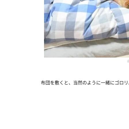
布団を敷くと、当然のように一緒にゴロリ