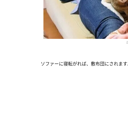
ソファーに寝転がれば、敷布団にされます