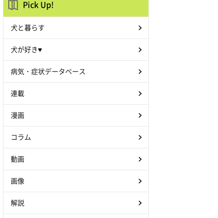
Pick Up!
犬と暮らす
犬が好き♥
病気・症状データベース
連載
漫画
コラム
動画
画像
解説