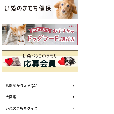
獣医師が答えるQ&A
犬図鑑
いぬのきもちクイズ