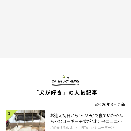
「犬が好き」の人気記事
※2026年8月更新
お迎え初日から“ヘソ天”で寝ていたやん
ちゃなコーギー子犬が7才に→ニコニ
コ“コーギースマイル”が魅力のコに成
ご紹介するのは、X（旧Twitter）ユーザー＠