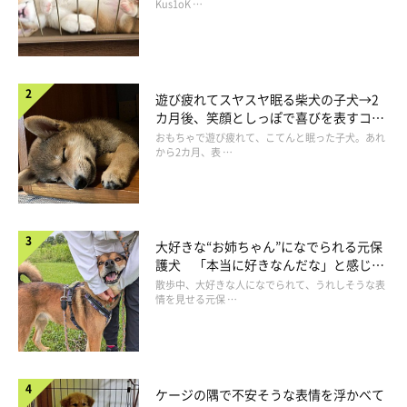
長！
Kus1oK …
遊び疲れてスヤスヤ眠る柴犬の子犬→2
カ月後、笑顔としっぽで喜びを表すコに
成長！
おもちゃで遊び疲れて、こてんと眠った子犬。あれ
から2カ月、表 …
大好きな“お姉ちゃん”になでられる元保
護犬 「本当に好きなんだな」と感じる
表情にほっこり
散歩中、大好きな人になでられて、うれしそうな表
情を見せる元保 …
ケージの隅で不安そうな表情を浮かべて