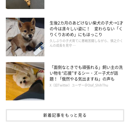
生後2カ月のあどけない柴犬の子犬→1才
の今は凛々しい姿に！ 変わらない「く
りくりおめめ」にもほっこり
久しぶりの子犬育てに悪戦苦闘しながら、慎之介く
んの成長を見守 …
「面倒なときでも頑張れる」飼い主の洗
い物を“応援”するシー・ズー子犬が話
題！「俄然やる気出ますね」の声も
X（旧Twitter）ユーザー＠Olaf_ShihThu
新着記事をもっと見る