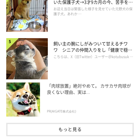
いた保護子犬→3才9カ月の今、苦手を克
服し頼もしいコに成長！
お迎え当日は緊張した様子を見せていた元野犬の保
護子犬。あれか …
飼い主の腕にしがみついて甘えるチワ
ワ シニアの仲間入りをし「健康で穏や
かな暮らしが続いてほしい」と願う
こちらは、X（旧Twitter）ユーザー＠kotubusuk …
「肉球放置」絶対やめて。 カサカサ肉球が
良くない理由、実は...
PR(AIGATE株式会社)
もっと見る