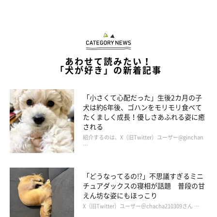
あわせて読みたい！
「犬が好き」の新着記事
「小さくて心配だった」生後2カ月の子
犬は約6年後、ゴハンをモリモリ食べて
たくましく成長！優しさあふれる姿に癒
される
紹介するのは、X（旧Twitter）ユーザー@ginchan
…
「どうなってるの!?」不思議すぎるミニ
チュアダックスの寝相が話題 普段の甘
えん坊な姿にもほっこり
X（旧Twitter）ユーザー＠chacha210309さん …