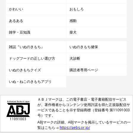
かわいい
おもしろ
あるある
感動
雑学・豆知識
柴犬
雑誌『いぬのきもち』
いぬのきもち健保
ドッグフードの正しい選び方
犬診断
いぬのきもちクイズ
購読者専用ページ
いぬ・ねこのきもちアプリ
ＡＢＪマークは、この電子書店・電子書籍配信サービス
が、著作権者からコンテンツ使用許諾を得た正規版配信サ
ービスであることを示す登録商標（登録番号 第11091003
号）です。
ABJマークの詳細、ABJマークを掲示しているサービスの一
覧はこちら→
https://aebs.or.jp/