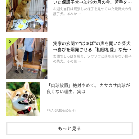
いた保護子犬→3才9カ月の今、苦手を克
服し頼もしいコに成長！
「これでやっと座れるワン」
お迎え当日は緊張した様子を見せていた元野犬の保
護子犬。あれか …
＠norinoripiiii
にらんでいるのか、じっと見つめているのか…。
実家の玄関で“ばぁば”の声を聞いた柴犬
無言の圧で、ソファをゲットしたココちゃん。本当に欲しいもの
→喜びを爆発させる「相思相愛」な光景
にほっこり
玄関でしっぽを振り、ソワソワと落ち着かない様子
があったら、吠えたり攻撃したりせずに静かに伝えるのが最強な
の柴犬。その先 …
のかも…？
この動画を見たInstagramユーザーたちからは、
「すごい圧」
「肉球放置」絶対やめて。 カサカサ肉球が
良くない理由、実は...
「ココチャン睨み怖いって」「女子は強いわー」
などとコメント
が寄せられていました。
PR(AIGATE株式会社)
もっと見る