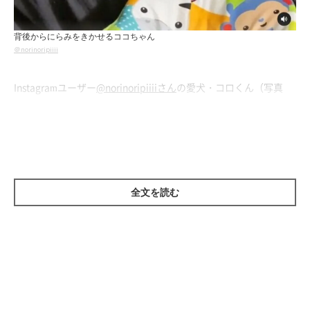
背後からにらみをきかせるココちゃん
＠norinoripiiii
Instagramユーザー
@norinoripiiiiさん
の愛犬・コロくん（写真
右）がソファに寝転がってリラックスしていると、背後にはココ
ちゃん（左）の姿が…。
全文を読む