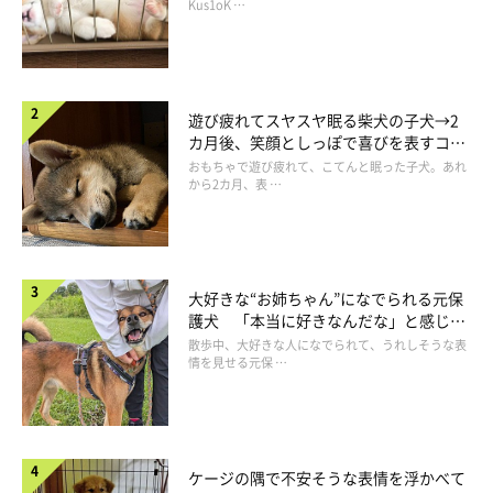
たのか、いそいそとその場を離れてしまいました。
長！
Kus1oK …
遊び疲れてスヤスヤ眠る柴犬の子犬→2
カ月後、笑顔としっぽで喜びを表すコに
成長！
おもちゃで遊び疲れて、こてんと眠った子犬。あれ
から2カ月、表 …
大好きな“お姉ちゃん”になでられる元保
護犬 「本当に好きなんだな」と感じる
表情にほっこり
散歩中、大好きな人になでられて、うれしそうな表
情を見せる元保 …
ケージの隅で不安そうな表情を浮かべて