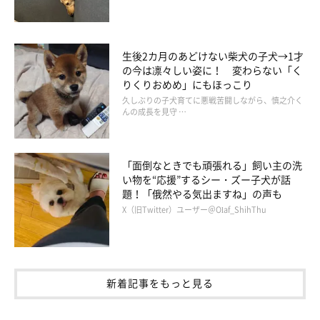
❤️3柴犬コロココロロ&2太郎1姫❤️(@norinoripiiii)がシェアした投稿
生後2カ月のあどけない柴犬の子犬→1才
参照／Instagram（
@norinoripiiii
）
の今は凛々しい姿に！ 変わらない「く
文／二宮ねこむ
りくりおめめ」にもほっこり
久しぶりの子犬育てに悪戦苦闘しながら、慎之介く
んの成長を見守 …
「面倒なときでも頑張れる」飼い主の洗
い物を“応援”するシー・ズー子犬が話
題！「俄然やる気出ますね」の声も
X（旧Twitter）ユーザー＠Olaf_ShihThu
新着記事をもっと見る