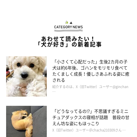
あわせて読みたい！
「犬が好き」の新着記事
「小さくて心配だった」生後2カ月の子
犬は約6年後、ゴハンをモリモリ食べて
この投稿をInstagramで見る
たくましく成長！優しさあふれる姿に癒
される
紹介するのは、X（旧Twitter）ユーザー@ginchan
…
「どうなってるの!?」不思議すぎるミニ
チュアダックスの寝相が話題 普段の甘
えん坊な姿にもほっこり
X（旧Twitter）ユーザー＠chacha210309さん …