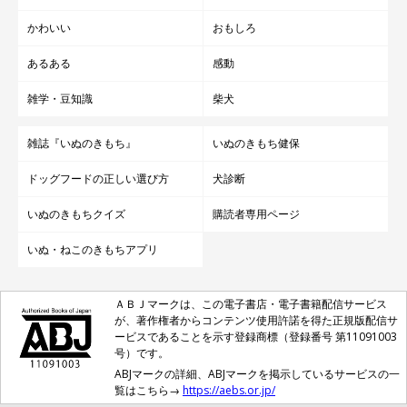
かわいい
おもしろ
あるある
感動
雑学・豆知識
柴犬
雑誌『いぬのきもち』
いぬのきもち健保
ドッグフードの正しい選び方
犬診断
いぬのきもちクイズ
購読者専用ページ
いぬ・ねこのきもちアプリ
ＡＢＪマークは、この電子書店・電子書籍配信サービス
が、著作権者からコンテンツ使用許諾を得た正規版配信サ
ービスであることを示す登録商標（登録番号 第11091003
号）です。
ABJマークの詳細、ABJマークを掲示しているサービスの一
覧はこちら→
https://aebs.or.jp/