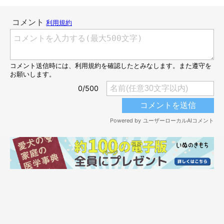
圧がスゴい…
＠norinoripiiii
ココちゃんはどうやら、コロくんの席が欲しいようです。そこ
で、じーっとにらみをきかせて
「無言の圧」
をかけてみると…