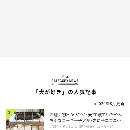
「犬が好き」の人気記事
「圧」に負けてその場を去るコロくん
※2026年8月更新
＠norinoripiiii
お迎え初日から“ヘソ天”で寝ていたやん
ちゃなコーギー子犬が7才に→ニコニ
コロくんは気まずくなったのか、ココちゃんの静かなる圧に負け
コ“コーギースマイル”が魅力のコに成
ご紹介するのは、X（旧Twitter）ユーザー＠