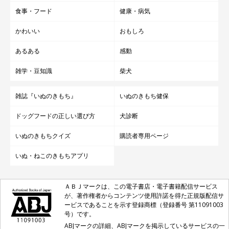
食事・フード
健康・病気
かわいい
おもしろ
あるある
感動
雑学・豆知識
柴犬
雑誌『いぬのきもち』
いぬのきもち健保
ドッグフードの正しい選び方
犬診断
いぬのきもちクイズ
購読者専用ページ
いぬ・ねこのきもちアプリ
ＡＢＪマークは、この電子書店・電子書籍配信サービス
が、著作権者からコンテンツ使用許諾を得た正規版配信サ
ービスであることを示す登録商標（登録番号 第11091003
号）です。
ABJマークの詳細、ABJマークを掲示しているサービスの一