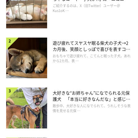
コ“コーギースマイル”が魅力のコに成
ご紹介するのは、X（旧Twitter）ユーザー＠
長！
Kus1oK …
遊び疲れてスヤスヤ眠る柴犬の子犬→2
カ月後、笑顔としっぽで喜びを表すコに
成長！
おもちゃで遊び疲れて、こてんと眠った子犬。あれ
から2カ月、表 …
大好きな“お姉ちゃん”になでられる元保
護犬 「本当に好きなんだな」と感じる
表情にほっこり
散歩中、大好きな人になでられて、うれしそうな表
情を見せる元保 …