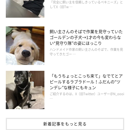
「完全に飼い主を信頼しきっているペキニーズ」と
してX（旧Tw …
飼い主さんのそばで作業を見守っていた
ゴールデンの子犬→1才の今も変わらな
い“見守り隊”の姿にほっこり
ハンドメイド作家の飼い主さんのそばで、作業を見
守ってきたゴー …
「もうちょっとこっち来て」なでてとア
ピールするラブラドール！ふだんの“ツ
ンデレ”な様子にもキュン
ご紹介するのは、X（旧Twitter）ユーザー＠N_oooi
…
新着記事をもっと見る