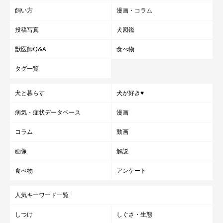
飼い方
漫画・コラム
投稿写真
犬図鑑
獣医師Q&A
食べ物
タグ一覧
犬と暮らす
犬が好き♥
病気・症状データベース
漫画
コラム
動画
画像
解説
食べ物
アンケート
人気キーワード一覧
しつけ
しぐさ・生態