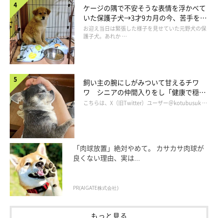
ケージの隅で不安そうな表情を浮かべて
いた保護子犬→3才9カ月の今、苦手を克
服し頼もしいコに成長！
お迎え当日は緊張した様子を見せていた元野犬の保
護子犬。あれか …
飼い主の腕にしがみついて甘えるチワ
ワ シニアの仲間入りをし「健康で穏や
かな暮らしが続いてほしい」と願う
こちらは、X（旧Twitter）ユーザー＠kotubusuk …
「肉球放置」絶対やめて。 カサカサ肉球が
良くない理由、実は...
PR(AIGATE株式会社)
もっと見る