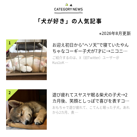
「犬が好き」の人気記事
※2026年8月更新
お迎え初日から“ヘソ天”で寝ていたやん
ちゃなコーギー子犬が7才に→ニコニ
コ“コーギースマイル”が魅力のコに成
ご紹介するのは、X（旧Twitter）ユーザー＠
長！
Kus1oK …
遊び疲れてスヤスヤ眠る柴犬の子犬→2
カ月後、笑顔としっぽで喜びを表すコに
成長！
おもちゃで遊び疲れて、こてんと眠った子犬。あれ
から2カ月、表 …
つんつん。
@kurizo_chow