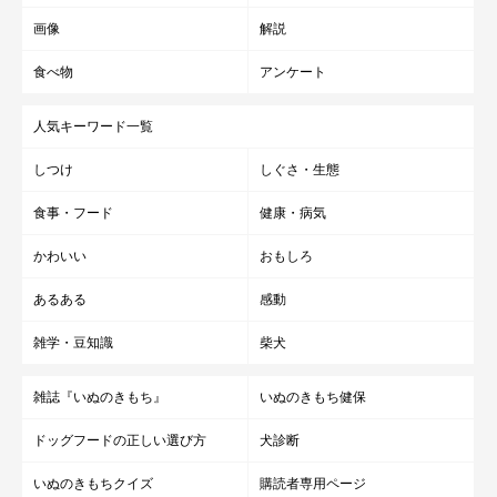
画像
解説
食べ物
アンケート
人気キーワード一覧
しつけ
しぐさ・生態
食事・フード
健康・病気
かわいい
おもしろ
あるある
感動
雑学・豆知識
柴犬
雑誌『いぬのきもち』
いぬのきもち健保
ドッグフードの正しい選び方
犬診断
いぬのきもちクイズ
購読者専用ページ