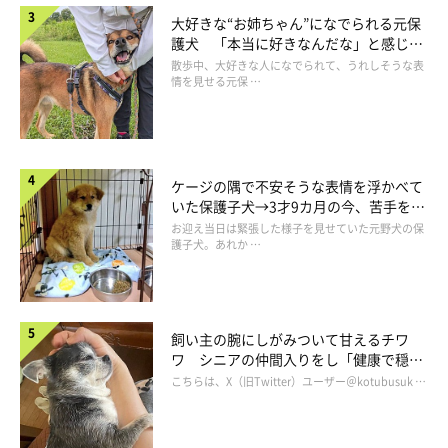
大好きな“お姉ちゃん”になでられる元保
つんつん触ってとマイペースに遊ぶくり蔵くん。おもちゃだとは
護犬 「本当に好きなんだな」と感じる
気付いているみたいだけど、それはそれで楽しそう？
表情にほっこり
散歩中、大好きな人になでられて、うれしそうな表
情を見せる元保 …
その後、おもちゃの口からおやつが出てきたのですが、それには
すぐに飛びついて反応するのでした（笑）
ケージの隅で不安そうな表情を浮かべて
いた保護子犬→3才9カ月の今、苦手を克
服し頼もしいコに成長！
お迎え当日は緊張した様子を見せていた元野犬の保
護子犬。あれか …
飼い主の腕にしがみついて甘えるチワ
ワ シニアの仲間入りをし「健康で穏や
かな暮らしが続いてほしい」と願う
こちらは、X（旧Twitter）ユーザー＠kotubusuk …