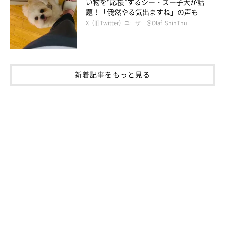
い物を“応援”するシー・ズー子犬が話
題！「俄然やる気出ますね」の声も
X（旧Twitter）ユーザー＠Olaf_ShihThu
新着記事をもっと見る