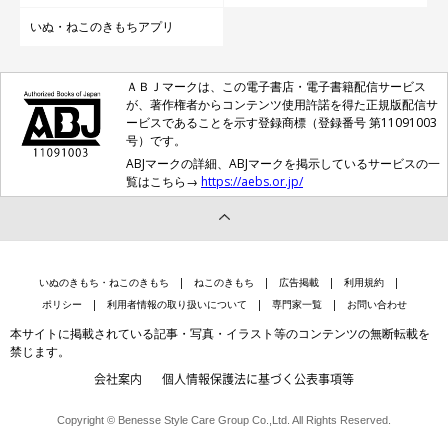
いぬ・ねこのきもちアプリ
ＡＢＪマークは、この電子書店・電子書籍配信サービス
が、著作権者からコンテンツ使用許諾を得た正規版配信サ
ービスであることを示す登録商標（登録番号 第11091003
号）です。
ABJマークの詳細、ABJマークを掲示しているサービスの一
覧はこちら→
https://aebs.or.jp/
いぬのきもち・ねこのきもち
ねこのきもち
広告掲載
利用規約
ポリシー
利用者情報の取り扱いについて
専門家一覧
お問い合わせ
本サイトに掲載されている記事・写真・イラスト等のコンテンツの無断転載を
禁じます。
会社案内
個人情報保護法に基づく公表事項等
Copyright © Benesse Style Care Group Co.,Ltd. All Rights Reserved.