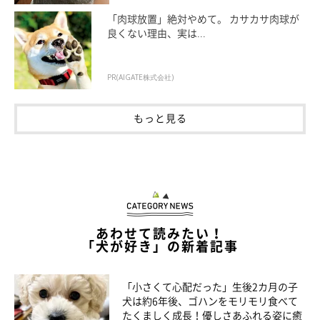
「肉球放置」絶対やめて。 カサカサ肉球が
この投稿をInstagramで見る
良くない理由、実は...
PR(AIGATE株式会社)
もっと見る
くり蔵 🐾 チャウチャウ(@kurizo_chow)がシェアした投稿
あわせて読みたい！
「犬が好き」の新着記事
★Instagram、Twitterで「#いぬのきもち」「#いぬのきもち部」
でご投稿いただいた素敵な写真・動画を紹介しています。
「小さくて心配だった」生後2カ月の子
犬は約6年後、ゴハンをモリモリ食べて
たくましく成長！優しさあふれる姿に癒