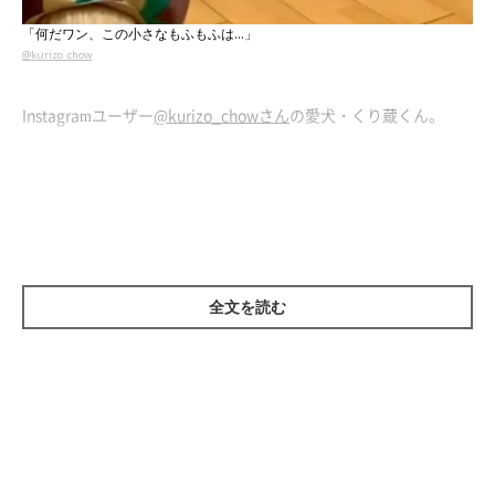
「何だワン、この小さなもふもふは…」
@kurizo_chow
Instagramユーザー
@kurizo_chowさん
の愛犬・くり蔵くん。
飼い主さんが差し出した「小走りする猫のおもちゃ」を見て、て
っきり「動いてる！」と勘違いすると思いきや…。冷静すぎるリ
アクションをお楽しみください。
全文を読む