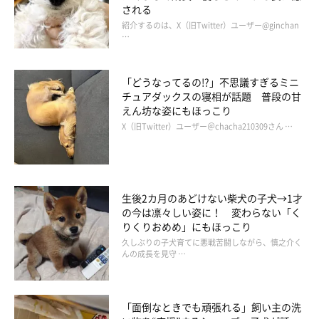
される
参照／Instagram（
@kurizo_chow
）
紹介するのは、X（旧Twitter）ユーザー@ginchan
文／二宮ねこむ
…
「どうなってるの!?」不思議すぎるミニ
チュアダックスの寝相が話題 普段の甘
えん坊な姿にもほっこり
X（旧Twitter）ユーザー＠chacha210309さん …
生後2カ月のあどけない柴犬の子犬→1才
の今は凛々しい姿に！ 変わらない「く
りくりおめめ」にもほっこり
久しぶりの子犬育てに悪戦苦闘しながら、慎之介く
んの成長を見守 …
「面倒なときでも頑張れる」飼い主の洗