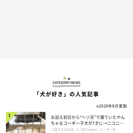
「犬が好き」の人気記事
※2026年8月更新
お迎え初日から“ヘソ天”で寝ていたやん
ちゃなコーギー子犬が7才に→ニコニ
コ“コーギースマイル”が魅力のコに成
ご紹介するのは、X（旧Twitter）ユーザー＠