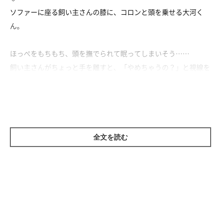
ソファーに座る飼い主さんの膝に、コロンと頭を乗せる大河く
ん。
ほっぺをもちもち、頭を撫でられて眠ってしまいそう……
飼い主さんがちょっと手を離すと、「やめちゃうの？」と視線を
送る大河くん。
ラブラブモード全開の2人を誰も邪魔できないのでした♪
全文を読む