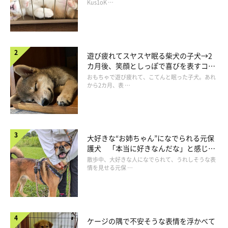
長！
Kus1oK …
遊び疲れてスヤスヤ眠る柴犬の子犬→2
カ月後、笑顔としっぽで喜びを表すコに
成長！
おもちゃで遊び疲れて、こてんと眠った子犬。あれ
から2カ月、表 …
大好きな“お姉ちゃん”になでられる元保
護犬 「本当に好きなんだな」と感じる
表情にほっこり
散歩中、大好きな人になでられて、うれしそうな表
情を見せる元保 …
ケージの隅で不安そうな表情を浮かべて