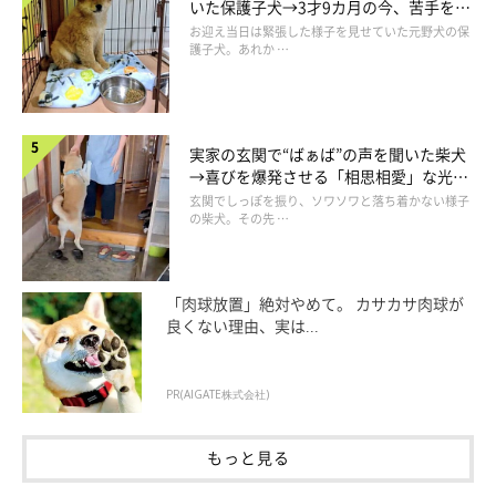
いた保護子犬→3才9カ月の今、苦手を克
服し頼もしいコに成長！
お迎え当日は緊張した様子を見せていた元野犬の保
護子犬。あれか …
実家の玄関で“ばぁば”の声を聞いた柴犬
→喜びを爆発させる「相思相愛」な光景
にほっこり
玄関でしっぽを振り、ソワソワと落ち着かない様子
の柴犬。その先 …
「肉球放置」絶対やめて。 カサカサ肉球が
良くない理由、実は...
PR(AIGATE株式会社)
もっと見る