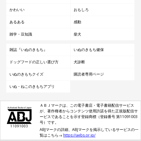
かわいい
おもしろ
あるある
感動
雑学・豆知識
柴犬
雑誌『いぬのきもち』
いぬのきもち健保
ドッグフードの正しい選び方
犬診断
いぬのきもちクイズ
購読者専用ページ
いぬ・ねこのきもちアプリ
ＡＢＪマークは、この電子書店・電子書籍配信サービス
が、著作権者からコンテンツ使用許諾を得た正規版配信サ
ービスであることを示す登録商標（登録番号 第11091003
号）です。
ABJマークの詳細、ABJマークを掲示しているサービスの一
覧はこちら→
https://aebs.or.jp/