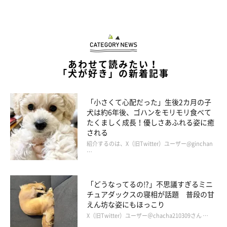
あわせて読みたい！
「犬が好き」の新着記事
「小さくて心配だった」生後2カ月の子
犬は約6年後、ゴハンをモリモリ食べて
たくましく成長！優しさあふれる姿に癒
される
紹介するのは、X（旧Twitter）ユーザー@ginchan
…
「どうなってるの!?」不思議すぎるミニ
チュアダックスの寝相が話題 普段の甘
えん坊な姿にもほっこり
X（旧Twitter）ユーザー＠chacha210309さん …