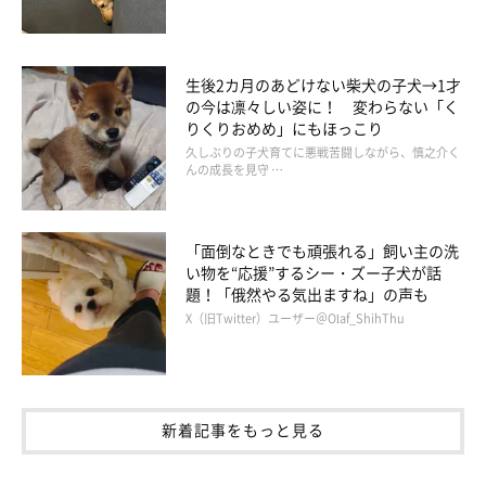
生後2カ月のあどけない柴犬の子犬→1才
の今は凛々しい姿に！ 変わらない「く
りくりおめめ」にもほっこり
久しぶりの子犬育てに悪戦苦闘しながら、慎之介く
んの成長を見守 …
「面倒なときでも頑張れる」飼い主の洗
い物を“応援”するシー・ズー子犬が話
題！「俄然やる気出ますね」の声も
X（旧Twitter）ユーザー＠Olaf_ShihThu
新着記事をもっと見る