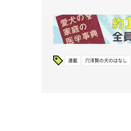
連載
穴澤賢の犬のはなし