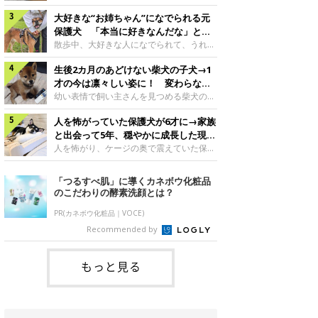
したのでしょうか。今回は、神楽ちゃんの
犬。あれから2カ月、表情や行動にさまざ
成長を飼い主さんと振り返ります！神楽ち
大好きな“お姉ちゃん”になでられる元
まな変化が見られるようになりました。遊
ゃんの成長について聞いた！お迎えから数
び疲れて眠る生後2カ月のなっちゃん遊び
保護犬 「本当に好きなんだな」と感
日後の神楽ちゃん（撮影時生後2カ月）＠
疲れた様子のなっちゃん。@Pkndg_紹介
じる表情にほっこり
散歩中、大好きな人になでられて、うれし
Kus1oKg2vsgdWS2――お迎え当初の神楽
するのは、X（旧Twitter）ユーザー
そうな表情を見せる元保護犬。甘えるよう
ちゃんの様子について教えてください。飼
@Pkndg_さんの愛犬・なっちゃん（取材
生後2カ月のあどけない柴犬の子犬→1
な姿に、見ているこちらまでほっこりしま
い主さん： 「お迎え当日から“ヘソ天”で寝
時、生後4カ月／柴犬）。こちらの写真
す。大好きな“お姉ちゃん”に甘える小次郎
才の今は凛々しい姿に！ 変わらない
るようなコでし
は、なっちゃんが生後2カ月のころに撮影
くん妹さんになでてもらい、うれしそうな
「くりくりおめめ」にもほっこり
幼い表情で飼い主さんを見つめる柴犬の子
された一枚です。この日、なっちゃんは家
表情を見せる小次郎くん（2026年6月撮
犬。1才を迎えた現在はすっかり成犬らし
族と一緒におもちゃで遊んでいました。た
影）。@mika_Jimmy紹介するのは、X（旧
人を怖がっていた保護犬が6才に→家族
くなりましたが、子犬のころから変わらな
くさん遊んで疲れたのか、その後は眠り始
Twitter）ユーザー@mika_Jimmyさんの愛
いところもあるそうです。家族に迎えたば
と出会って5年、穏やかに成長した現在
めたそうです。眠るなっちゃん。
犬・小次郎くん（撮影時5才）。こちら
かりの小さな慎之介くん生後2カ月の慎之
の姿にグッとくる
人を怖がり、ケージの奥で震えていた保護
@Pkndg_
は、飼い主さんの妹さんと一緒に散歩をし
介くん。@BLACKpurupuru紹介するの
犬。家族と出会って5年、今では笑顔を見
たときに撮影したという一枚です。この
は、X（旧Twitter）ユーザー
せ、飼い主さんの娘さんにも少しずつ心を
「つるすべ肌」に導くカネボウ化粧品
日、飼い主さんは実家から自宅へ帰る途
@BLACKpurupuruさんの愛犬・慎之介く
開くようになりました。（写真左から）先
のこだわりの酵素洗顔とは？
中、妹さんと公園で待ち合わせ
ん（取材時1才／柴犬）です。こちらは、
住犬・ライナちゃん、レオナちゃん。
慎之介くんが生後2カ月のころ、家族に迎
@lina_and_leona紹介するのは、
PR(カネボウ化粧品｜VOCE)
えて約2週間後に撮影された一枚。小さな
Instagramユーザー@lina_and_leonaさん
Recommended by
体とあどけない表情が印象的です。飼い主
の愛犬・レオナちゃん（取材時6才／柴犬
さんの夫に抱っこされる慎之介くん。@B
／写真右）です。穏やかで優しい表情を見
せる今の姿からは想像できませんが、レオ
もっと見る
ナちゃんには悲しい過去があるといいま
す。人が怖くてケージの中で震えていた家
に来て2日目のレオナちゃん。@