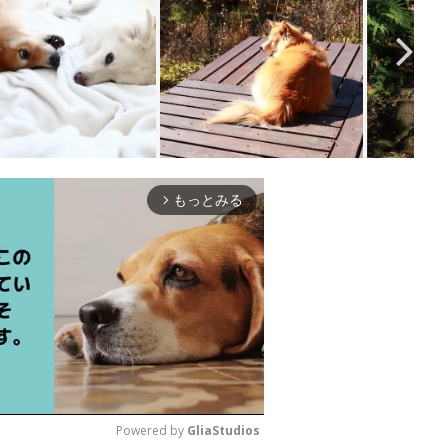
もっとみる
arrow_forward_ios
Powered by 
GliaStudios