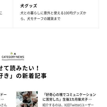
犬グッズ
こ
犬との暮らしに意外と使える100均グッズか
ら、犬モチーフの雑貨まで
せて読みたい！
好き」の新着記事
ドー
「好奇心の塊でコミュニケーション
 …
に苦労した」生後3カ月柴犬子 …
tmさん
紹介するのは、X(旧Twitter)ユーザー