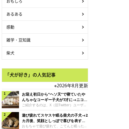
おもしろ
あるある
感動
雑学・豆知識
柴犬
「犬が好き」の人気記事
※2026年8月更新
お迎え初日から“ヘソ天”で寝ていたや
んちゃなコーギー子犬が7才に→ニコニ
コ“コーギースマイル”が魅力のコに成
ご紹介するのは、X（旧Twitter）ユーザー
＠Kus1oKg2vsgdWS2さんの愛犬でウェル
長！
遊び疲れてスヤスヤ眠る柴犬の子犬→2
シュ・コーギー・ペンブロークの神楽ちゃ
ん。今年の8月で7才になるという神楽ちゃ
カ月後、笑顔としっぽで喜びを表すコ
んですが、いったいどんな子犬時代を過ご
に成長！
おもちゃで遊び疲れて、こてんと眠った子