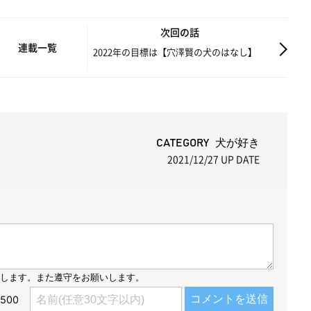
M
次回の話
u
連載一覧
2022年の目標は【穴澤賢の犬のはなし】
t
e
CATEGORY 犬が好き
2021/12/27
UP DATE