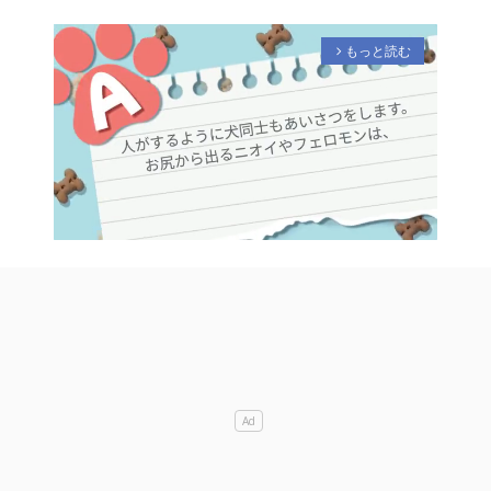
もっと読む
arrow_forward_ios
M
u
t
e