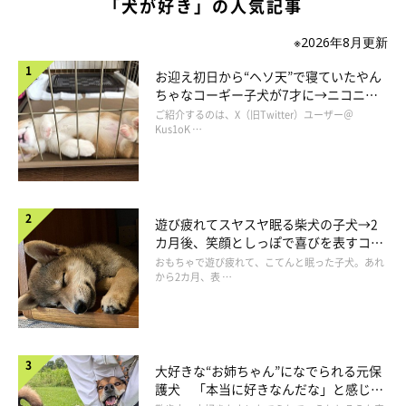
「犬が好き」の人気記事
※2026年8月更新
お迎え初日から“ヘソ天”で寝ていたやん
ちゃなコーギー子犬が7才に→ニコニ
コ“コーギースマイル”が魅力のコに成
ご紹介するのは、X（旧Twitter）ユーザー＠
長！
Kus1oK …
遊び疲れてスヤスヤ眠る柴犬の子犬→2
カ月後、笑顔としっぽで喜びを表すコに
成長！
おもちゃで遊び疲れて、こてんと眠った子犬。あれ
から2カ月、表 …
大好きな“お姉ちゃん”になでられる元保
護犬 「本当に好きなんだな」と感じる