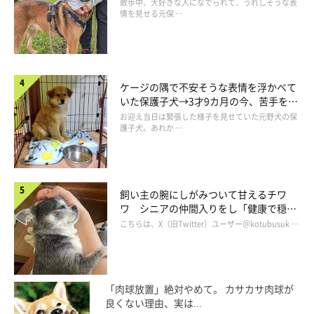
表情にほっこり
散歩中、大好きな人になでられて、うれしそうな表
情を見せる元保 …
ケージの隅で不安そうな表情を浮かべて
いた保護子犬→3才9カ月の今、苦手を克
服し頼もしいコに成長！
お迎え当日は緊張した様子を見せていた元野犬の保
護子犬。あれか …
飼い主の腕にしがみついて甘えるチワ
ワ シニアの仲間入りをし「健康で穏や
かな暮らしが続いてほしい」と願う
こちらは、X（旧Twitter）ユーザー＠kotubusuk …
「肉球放置」絶対やめて。 カサカサ肉球が
良くない理由、実は...