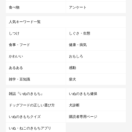
食べ物
アンケート
人気キーワード一覧
しつけ
しぐさ・生態
食事・フード
健康・病気
かわいい
おもしろ
あるある
感動
雑学・豆知識
柴犬
雑誌『いぬのきもち』
いぬのきもち健保
ドッグフードの正しい選び方
犬診断
いぬのきもちクイズ
購読者専用ページ
いぬ・ねこのきもちアプリ