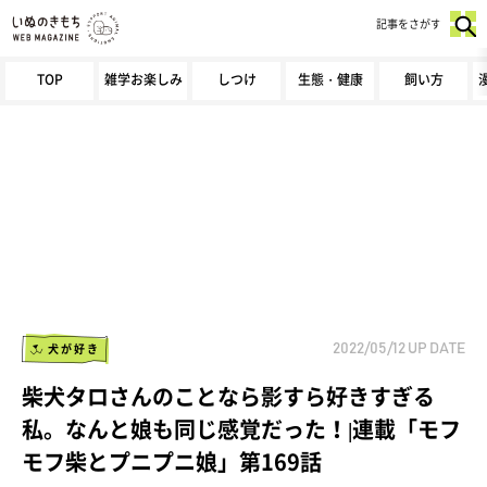
記事をさがす
TOP
雑学お楽しみ
しつけ
生態・健康
飼い方
犬が好き
2022/05/12
UP DATE
柴犬タロさんのことなら影すら好きすぎる
私。なんと娘も同じ感覚だった！|連載「モフ
モフ柴とプニプニ娘」第169話