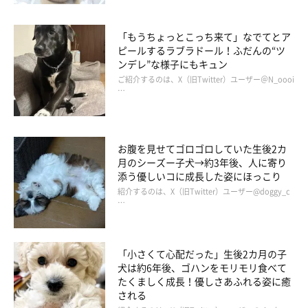
「もうちょっとこっち来て」なでてとア
ピールするラブラドール！ふだんの“ツ
ンデレ”な様子にもキュン
ご紹介するのは、X（旧Twitter）ユーザー＠N_oooi
…
お腹を見せてゴロゴロしていた生後2カ
月のシーズー子犬→約3年後、人に寄り
添う優しいコに成長した姿にほっこり
紹介するのは、X（旧Twitter）ユーザー@doggy_c
…
「小さくて心配だった」生後2カ月の子
犬は約6年後、ゴハンをモリモリ食べて
たくましく成長！優しさあふれる姿に癒
される