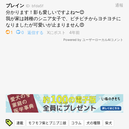
連載
モフモフ柴とプニプニ娘
コラム
犬の種類
柴犬