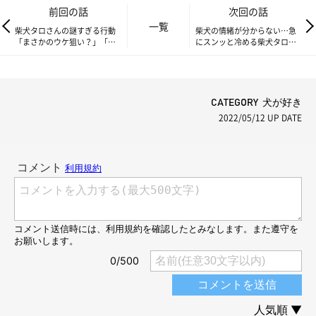
前回の話
次回の話
一覧
柴犬タロさんの謎すぎる行動
柴犬の情緒が分からない…急
「まさかのウケ狙い？」「犬
にスンッと冷める柴犬タロさ
もフレーメン反応するの？」|
ん|連載「モフモフ柴とプニプ
連載「モフモフ柴とプニプニ
ニ娘」第170話
娘」第168話
CATEGORY 犬が好き
2022/05/12
UP DATE