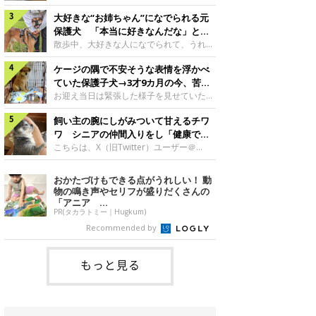
したのでしょうか。今回は、神楽ちゃんの
犬。あれから2カ月、表情や行動にさまざ
成長を飼い主さんと振り返ります！神楽ち
大好きな“お姉ちゃん”になでられる元
まな変化が見られるようになりました。遊
ゃんの成長について聞いた！お迎えから数
び疲れて眠る生後2カ月のなっちゃん遊び
保護犬 「本当に好きなんだな」と感
日後の神楽ちゃん（撮影時生後2カ月）＠
疲れた様子のなっちゃん。@Pkndg_紹介
じる表情にほっこり
散歩中、大好きな人になでられて、うれし
Kus1oKg2vsgdWS2――お迎え当初の神楽
するのは、X（旧Twitter）ユーザー
そうな表情を見せる元保護犬。甘えるよう
ちゃんの様子について教えてください。飼
@Pkndg_さんの愛犬・なっちゃん（取材
ケージの隅で不安そうな表情を浮かべ
な姿に、見ているこちらまでほっこりしま
い主さん： 「お迎え当日から“ヘソ天”で寝
時、生後4カ月／柴犬）。こちらの写真
す。大好きな“お姉ちゃん”に甘える小次郎
ていた保護子犬→3才9カ月の今、苦手
るようなコでし
は、なっちゃんが生後2カ月のころに撮影
くん妹さんになでてもらい、うれしそうな
を克服し頼もしいコに成長！
お迎え当日は緊張した様子を見せていた元
された一枚です。この日、なっちゃんは家
表情を見せる小次郎くん（2026年6月撮
野犬の保護子犬。あれから約3年半、苦手
族と一緒におもちゃで遊んでいました。た
影）。@mika_Jimmy紹介するのは、X（旧
飼い主の腕にしがみついて甘えるチワ
だったことを一つひとつ克服し、家族に寄
くさん遊んで疲れたのか、その後は眠り始
Twitter）ユーザー@mika_Jimmyさんの愛
り添う姿を見せています。お迎え当日、ケ
ワ シニアの仲間入りをし「健康で穏
めたそうです。眠るなっちゃん。
犬・小次郎くん（撮影時5才）。こちら
ージの隅で不安そうにお迎え当日のシルビ
やかな暮らしが続いてほしい」と願う
こちらは、X（旧Twitter）ユーザー＠
@Pkndg_
は、飼い主さんの妹さんと一緒に散歩をし
アちゃん。@nemonemotos今回紹介する
kotubusuke617さんが投稿した写真。写
たときに撮影したという一枚です。この
のは、X（旧Twitter）ユーザー
っているのは、愛犬でチワワのつぶしゃん
おかたづけもできる点がうれしい！ 動
日、飼い主さんは実家から自宅へ帰る途
@nemonemotosさんの愛犬・シルビアち
（本名：こつぶちゃん）です。飼い主さん
物の鳴き声やセリフが盛りだくさんの
中、妹さんと公園で待ち合わせ
ゃん（撮影当時、生後推定2カ月）。飼い
の腕にしがみつくつぶしゃん（撮影時6
「アニア ...
主さんが「#最初に撮った一枚」として投
才）＠kotubusuke617撮影当時の状況に
PR(タカラトミー｜Hugkum)
稿した写真には、ケージの隅で不安そうな
ついて伺うと、飼い主さんはこう教えてく
Recommended by
表情を浮かべるシルビアちゃんの姿が写っ
れました。飼い主さん： 「ある休日のこ
ていました。こちらは、保護犬だったシル
とです。私がソファに座った途端にひざの
上にのってきたので、そのままなでながら
もっと見る
テレビを見ていたのですが、微動だにしな
いので気になって見てみると、腕にしがみ
つくような形で気持ちよさそうに