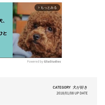
もっとみる
arrow_forward_ios
Powered by 
GliaStudios
M
u
t
CATEGORY 犬が好き
2018/01/08
UP DATE
e