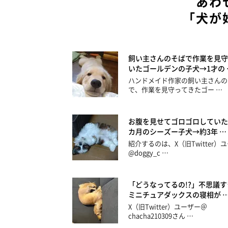
あわ
「犬が
飼い主さんのそばで作業を見守
いたゴールデンの子犬→1才の 
ハンドメイド作家の飼い主さんの
で、作業を見守ってきたゴー …
お腹を見せてゴロゴロしていた
カ月のシーズー子犬→約3年 …
紹介するのは、X（旧Twitter）
@doggy_c …
「どうなってるの!?」不思議す
ミニチュアダックスの寝相が 
X（旧Twitter）ユーザー＠
chacha210309さん …