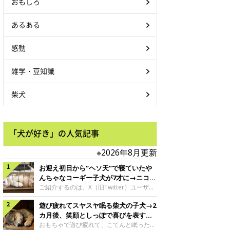
おもしろ
あるある
感動
雑学・豆知識
柴犬
「犬が好き」の人気記事
※2026年8月更新
お迎え初日から“ヘソ天”で寝ていたや
んちゃなコーギー子犬が7才に→ニコニ
コ“コーギースマイル”が魅力のコに成
ご紹介するのは、X（旧Twitter）ユーザー
＠Kus1oKg2vsgdWS2さんの愛犬でウェル
長！
遊び疲れてスヤスヤ眠る柴犬の子犬→2
シュ・コーギー・ペンブロークの神楽ちゃ
ん。今年の8月で7才になるという神楽ちゃ
カ月後、笑顔としっぽで喜びを表すコ
んですが、いったいどんな子犬時代を過ご
に成長！
おもちゃで遊び疲れて、こてんと眠った子