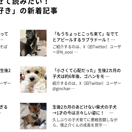
せて読みたい！
好き」の新着記事
って
「もうちょっとこっち来て」なでて
…
とアピールするラブラドール！ …
そば
ご紹介するのは、X（旧Twitter）ユーザ
ー＠N_oooi …
生後2
「小さくて心配だった」生後2カ月の
子犬は約6年後、ゴハンをモ …
ユーザー
紹介するのは、X（旧Twitter）ユーザー
@ginchan …
ぎる
生後2カ月のあどけない柴犬の子犬
…
→1才の今は凛々しい姿に！ …
久しぶりの子犬育てに悪戦苦闘しなが
ら、慎之介くんの成長を見守 …