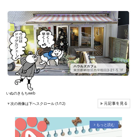
いぬのきもちweb
元記事を見る
▼
次の画像は下へスクロール (1/12)
▶
もっと読む
arrow_forward_ios