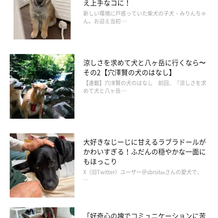
え上手なコに！
新しい環境に戸惑っていた柴犬の子犬・みりんちゃ
ん。お迎え当初 …
涼しさを求めて犬と八ヶ岳に行くなら〜
その2【穴澤賢の犬のはなし】
【連載】穴澤賢の犬のはなし 前回、『涼しさを求
めて犬と八ヶ岳 …
大好きなじーじに甘えるラブラドールが
かわいすぎる！ふだんの穏やかな一面に
もほっこり
X（旧Twitter）ユーザー＠sbrsitmさんの愛犬で、
…
「好奇心の塊でコミュニケーションに苦