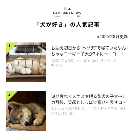
「犬が好き」の人気記事
※2026年8月更新
お迎え初日から“ヘソ天”で寝ていたやん
ちゃなコーギー子犬が7才に→ニコニ
コ“コーギースマイル”が魅力のコに成
ご紹介するのは、X（旧Twitter）ユーザー＠
長！
Kus1oK …
遊び疲れてスヤスヤ眠る柴犬の子犬→2
カ月後、笑顔としっぽで喜びを表すコに
成長！
おもちゃで遊び疲れて、こてんと眠った子犬。あれ
から2カ月、表 …