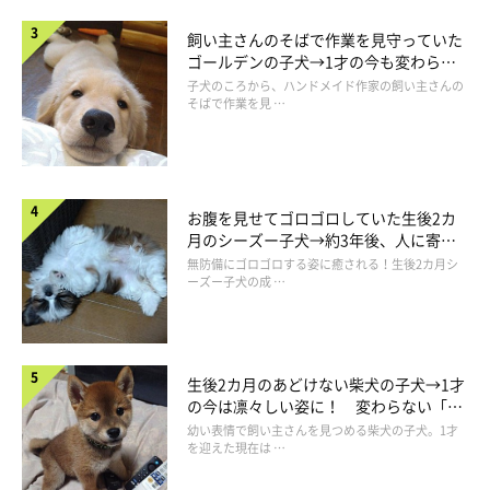
飼い主さんのそばで作業を見守っていた
ゴールデンの子犬→1才の今も変わらな
い“見守り隊”の姿にほっこり
子犬のころから、ハンドメイド作家の飼い主さんの
そばで作業を見 …
お腹を見せてゴロゴロしていた生後2カ
月のシーズー子犬→約3年後、人に寄り
添う優しいコに成長した姿にほっこり
無防備にゴロゴロする姿に癒される！生後2カ月シ
ーズー子犬の成 …
生後2カ月のあどけない柴犬の子犬→1才
の今は凛々しい姿に！ 変わらない「く
りくりおめめ」にもほっこり
幼い表情で飼い主さんを見つめる柴犬の子犬。1才
を迎えた現在は …