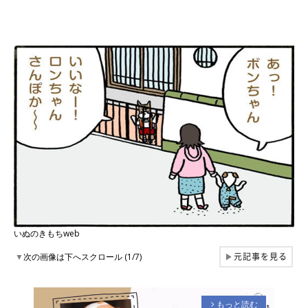
いぬのきもちweb
元記事を見る
▼
次の画像は下へスクロール (1/7)
▶
もっと読む
arrow_forward_ios