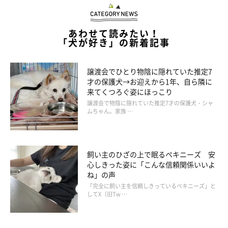
あわせて読みたい！
「犬が好き」の新着記事
譲渡会でひとり物陰に隠れていた推定7
才の保護犬→お迎えから1年、自ら隣に
来てくつろぐ姿にほっこり
譲渡会で物陰に隠れていた推定7才の保護犬・シャ
ムちゃん。家族 …
飼い主のひざの上で眠るペキニーズ 安
心しきった姿に「こんな信頼関係いいよ
ね」の声
「完全に飼い主を信頼しきっているペキニーズ」と
してX（旧Tw …