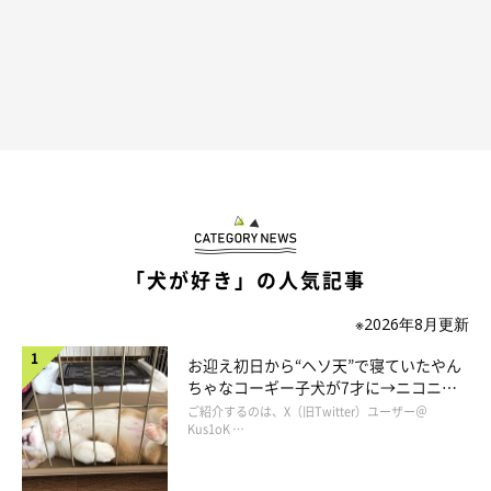
「犬が好き」の人気記事
※2026年8月更新
お迎え初日から“ヘソ天”で寝ていたやん
ちゃなコーギー子犬が7才に→ニコニ
コ“コーギースマイル”が魅力のコに成
ご紹介するのは、X（旧Twitter）ユーザー＠
長！
Kus1oK …