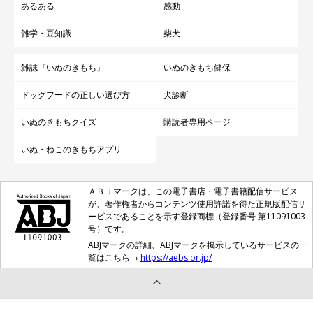
あるある
感動
雑学・豆知識
柴犬
雑誌『いぬのきもち』
いぬのきもち健保
ドッグフードの正しい選び方
犬診断
いぬのきもちクイズ
購読者専用ページ
いぬ・ねこのきもちアプリ
ＡＢＪマークは、この電子書店・電子書籍配信サービス
が、著作権者からコンテンツ使用許諾を得た正規版配信サ
ービスであることを示す登録商標（登録番号 第11091003
号）です。
ABJマークの詳細、ABJマークを掲示しているサービスの一
覧はこちら→
https://aebs.or.jp/