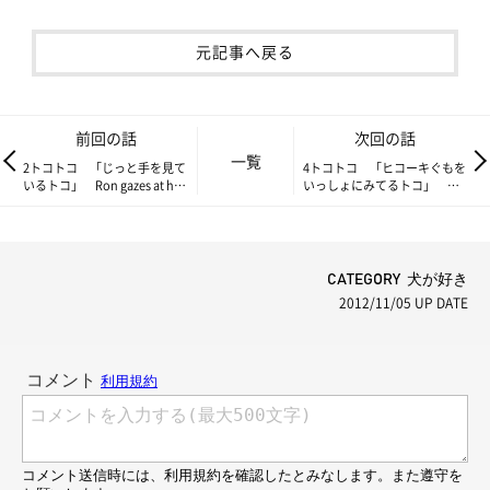
元記事へ戻る
前回の話
次回の話
一覧
2トコトコ 「じっと手を見て
4トコトコ 「ヒコーキぐもを
いるトコ」 Ron gazes at his
いっしょにみてるトコ」
paw【とことこロンちゃん】
Looking together at
contrails【とことこロンちゃ
ん】
CATEGORY 犬が好き
2012/11/05
UP DATE