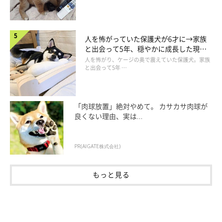
人を怖がっていた保護犬が6才に→家族
と出会って5年、穏やかに成長した現在
の姿にグッとくる
人を怖がり、ケージの奥で震えていた保護犬。家族
と出会って5年 …
「肉球放置」絶対やめて。 カサカサ肉球が
良くない理由、実は...
PR(AIGATE株式会社)
もっと見る