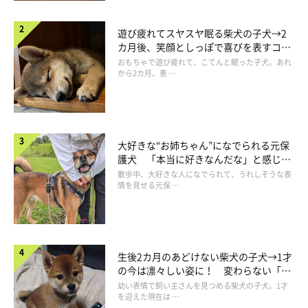
遊び疲れてスヤスヤ眠る柴犬の子犬→2
カ月後、笑顔としっぽで喜びを表すコに
成長！
おもちゃで遊び疲れて、こてんと眠った子犬。あれ
から2カ月、表 …
大好きな“お姉ちゃん”になでられる元保
護犬 「本当に好きなんだな」と感じる
表情にほっこり
散歩中、大好きな人になでられて、うれしそうな表
情を見せる元保 …
生後2カ月のあどけない柴犬の子犬→1才
の今は凛々しい姿に！ 変わらない「く
りくりおめめ」にもほっこり
幼い表情で飼い主さんを見つめる柴犬の子犬。1才
を迎えた現在は …