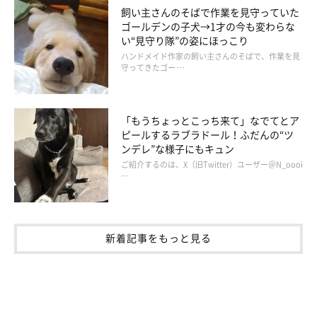
飼い主さんのそばで作業を見守っていた
ゴールデンの子犬→1才の今も変わらな
い“見守り隊”の姿にほっこり
ハンドメイド作家の飼い主さんのそばで、作業を見
守ってきたゴー …
「もうちょっとこっち来て」なでてとア
ピールするラブラドール！ふだんの“ツ
ンデレ”な様子にもキュン
ご紹介するのは、X（旧Twitter）ユーザー＠N_oooi
…
新着記事をもっと見る