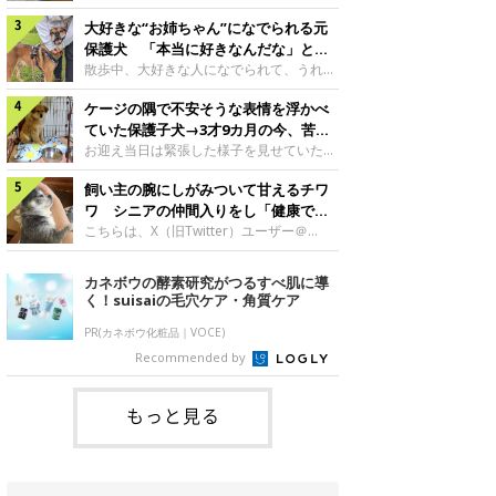
したのでしょうか。今回は、神楽ちゃんの
犬。あれから2カ月、表情や行動にさまざ
成長を飼い主さんと振り返ります！神楽ち
大好きな“お姉ちゃん”になでられる元
まな変化が見られるようになりました。遊
ゃんの成長について聞いた！お迎えから数
び疲れて眠る生後2カ月のなっちゃん遊び
保護犬 「本当に好きなんだな」と感
日後の神楽ちゃん（撮影時生後2カ月）＠
疲れた様子のなっちゃん。@Pkndg_紹介
じる表情にほっこり
散歩中、大好きな人になでられて、うれし
Kus1oKg2vsgdWS2――お迎え当初の神楽
するのは、X（旧Twitter）ユーザー
そうな表情を見せる元保護犬。甘えるよう
ちゃんの様子について教えてください。飼
@Pkndg_さんの愛犬・なっちゃん（取材
ケージの隅で不安そうな表情を浮かべ
な姿に、見ているこちらまでほっこりしま
い主さん： 「お迎え当日から“ヘソ天”で寝
時、生後4カ月／柴犬）。こちらの写真
す。大好きな“お姉ちゃん”に甘える小次郎
ていた保護子犬→3才9カ月の今、苦手
るようなコでし
は、なっちゃんが生後2カ月のころに撮影
くん妹さんになでてもらい、うれしそうな
を克服し頼もしいコに成長！
お迎え当日は緊張した様子を見せていた元
された一枚です。この日、なっちゃんは家
表情を見せる小次郎くん（2026年6月撮
野犬の保護子犬。あれから約3年半、苦手
族と一緒におもちゃで遊んでいました。た
影）。@mika_Jimmy紹介するのは、X（旧
飼い主の腕にしがみついて甘えるチワ
だったことを一つひとつ克服し、家族に寄
くさん遊んで疲れたのか、その後は眠り始
Twitter）ユーザー@mika_Jimmyさんの愛
り添う姿を見せています。お迎え当日、ケ
ワ シニアの仲間入りをし「健康で穏
めたそうです。眠るなっちゃん。
犬・小次郎くん（撮影時5才）。こちら
ージの隅で不安そうにお迎え当日のシルビ
やかな暮らしが続いてほしい」と願う
こちらは、X（旧Twitter）ユーザー＠
@Pkndg_
は、飼い主さんの妹さんと一緒に散歩をし
アちゃん。@nemonemotos今回紹介する
kotubusuke617さんが投稿した写真。写
たときに撮影したという一枚です。この
のは、X（旧Twitter）ユーザー
っているのは、愛犬でチワワのつぶしゃん
カネボウの酵素研究がつるすべ肌に導
日、飼い主さんは実家から自宅へ帰る途
@nemonemotosさんの愛犬・シルビアち
（本名：こつぶちゃん）です。飼い主さん
く！suisaiの毛穴ケア・角質ケア
中、妹さんと公園で待ち合わせ
ゃん（撮影当時、生後推定2カ月）。飼い
の腕にしがみつくつぶしゃん（撮影時6
主さんが「#最初に撮った一枚」として投
才）＠kotubusuke617撮影当時の状況に
PR(カネボウ化粧品｜VOCE)
稿した写真には、ケージの隅で不安そうな
ついて伺うと、飼い主さんはこう教えてく
Recommended by
表情を浮かべるシルビアちゃんの姿が写っ
れました。飼い主さん： 「ある休日のこ
ていました。こちらは、保護犬だったシル
とです。私がソファに座った途端にひざの
上にのってきたので、そのままなでながら
もっと見る
テレビを見ていたのですが、微動だにしな
いので気になって見てみると、腕にしがみ
つくような形で気持ちよさそうに