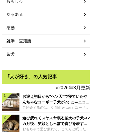
おもしろ
あるある
感動
雑学・豆知識
柴犬
「犬が好き」の人気記事
※2026年8月更新
お迎え初日から“ヘソ天”で寝ていたや
んちゃなコーギー子犬が7才に→ニコニ
コ“コーギースマイル”が魅力のコに成
ご紹介するのは、X（旧Twitter）ユーザー
＠Kus1oKg2vsgdWS2さんの愛犬でウェル
長！
遊び疲れてスヤスヤ眠る柴犬の子犬→2
シュ・コーギー・ペンブロークの神楽ちゃ
ん。今年の8月で7才になるという神楽ちゃ
カ月後、笑顔としっぽで喜びを表すコ
んですが、いったいどんな子犬時代を過ご
に成長！
おもちゃで遊び疲れて、こてんと眠った子