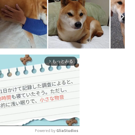
もっとみる
arrow_forward_ios
Powered by 
GliaStudios