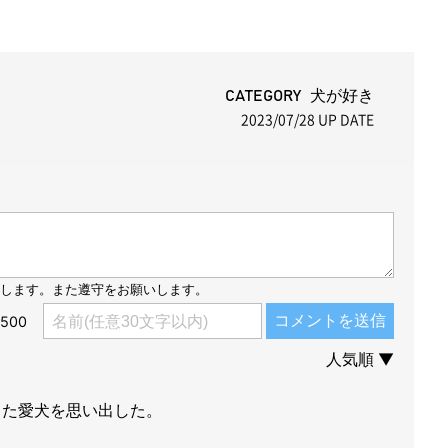
M
u
t
CATEGORY 犬が好き
2023/07/28
UP DATE
e