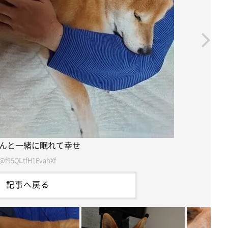
んと一緒に眠れて幸せ
@f95QLtfH1EvahXf
記事へ戻る