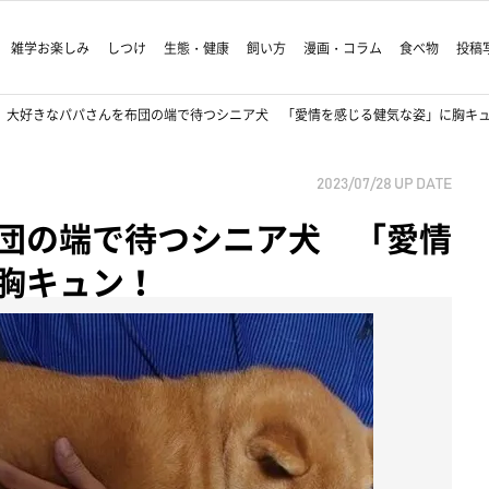
雑学お楽しみ
しつけ
生態・健康
飼い方
漫画・コラム
食べ物
投稿
大好きなパパさんを布団の端で待つシニア犬 「愛情を感じる健気な姿」に胸キ
2023/07/28
UP DATE
団の端で待つシニア犬 「愛情
胸キュン！