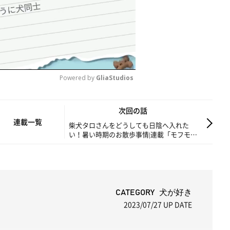
Powered by 
GliaStudios
M
次回の話
u
連載一覧
柴犬タロさんをどうしても日陰へ入れた
い！暑い時期のお散歩事情|連載「モフモフ
t
柴とプニプニ娘」第228話
e
CATEGORY 犬が好き
2023/07/27
UP DATE