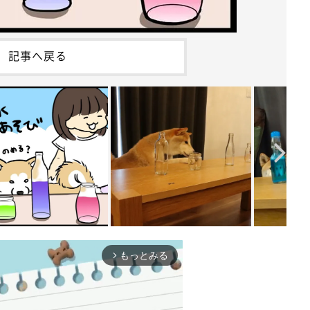
記事へ戻る
もっとみる
arrow_forward_ios