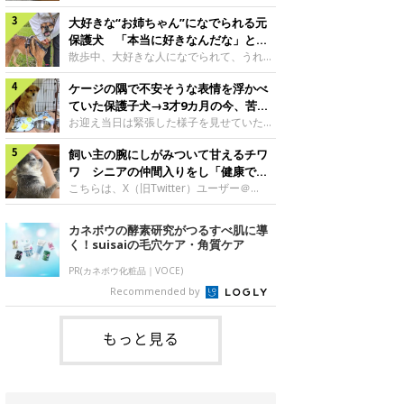
したのでしょうか。今回は、神楽ちゃんの
犬。あれから2カ月、表情や行動にさまざ
成長を飼い主さんと振り返ります！神楽ち
大好きな“お姉ちゃん”になでられる元
まな変化が見られるようになりました。遊
ゃんの成長について聞いた！お迎えから数
び疲れて眠る生後2カ月のなっちゃん遊び
保護犬 「本当に好きなんだな」と感
日後の神楽ちゃん（撮影時生後2カ月）＠
疲れた様子のなっちゃん。@Pkndg_紹介
じる表情にほっこり
散歩中、大好きな人になでられて、うれし
Kus1oKg2vsgdWS2――お迎え当初の神楽
するのは、X（旧Twitter）ユーザー
そうな表情を見せる元保護犬。甘えるよう
ちゃんの様子について教えてください。飼
@Pkndg_さんの愛犬・なっちゃん（取材
ケージの隅で不安そうな表情を浮かべ
な姿に、見ているこちらまでほっこりしま
い主さん： 「お迎え当日から“ヘソ天”で寝
時、生後4カ月／柴犬）。こちらの写真
す。大好きな“お姉ちゃん”に甘える小次郎
ていた保護子犬→3才9カ月の今、苦手
るようなコでし
は、なっちゃんが生後2カ月のころに撮影
くん妹さんになでてもらい、うれしそうな
を克服し頼もしいコに成長！
お迎え当日は緊張した様子を見せていた元
された一枚です。この日、なっちゃんは家
表情を見せる小次郎くん（2026年6月撮
野犬の保護子犬。あれから約3年半、苦手
族と一緒におもちゃで遊んでいました。た
影）。@mika_Jimmy紹介するのは、X（旧
飼い主の腕にしがみついて甘えるチワ
だったことを一つひとつ克服し、家族に寄
くさん遊んで疲れたのか、その後は眠り始
Twitter）ユーザー@mika_Jimmyさんの愛
り添う姿を見せています。お迎え当日、ケ
ワ シニアの仲間入りをし「健康で穏
めたそうです。眠るなっちゃん。
犬・小次郎くん（撮影時5才）。こちら
ージの隅で不安そうにお迎え当日のシルビ
やかな暮らしが続いてほしい」と願う
こちらは、X（旧Twitter）ユーザー＠
@Pkndg_
は、飼い主さんの妹さんと一緒に散歩をし
アちゃん。@nemonemotos今回紹介する
kotubusuke617さんが投稿した写真。写
たときに撮影したという一枚です。この
のは、X（旧Twitter）ユーザー
っているのは、愛犬でチワワのつぶしゃん
カネボウの酵素研究がつるすべ肌に導
日、飼い主さんは実家から自宅へ帰る途
@nemonemotosさんの愛犬・シルビアち
（本名：こつぶちゃん）です。飼い主さん
く！suisaiの毛穴ケア・角質ケア
中、妹さんと公園で待ち合わせ
ゃん（撮影当時、生後推定2カ月）。飼い
の腕にしがみつくつぶしゃん（撮影時6
主さんが「#最初に撮った一枚」として投
才）＠kotubusuke617撮影当時の状況に
PR(カネボウ化粧品｜VOCE)
稿した写真には、ケージの隅で不安そうな
ついて伺うと、飼い主さんはこう教えてく
Recommended by
表情を浮かべるシルビアちゃんの姿が写っ
れました。飼い主さん： 「ある休日のこ
ていました。こちらは、保護犬だったシル
とです。私がソファに座った途端にひざの
上にのってきたので、そのままなでながら
もっと見る
テレビを見ていたのですが、微動だにしな
いので気になって見てみると、腕にしがみ
つくような形で気持ちよさそうに