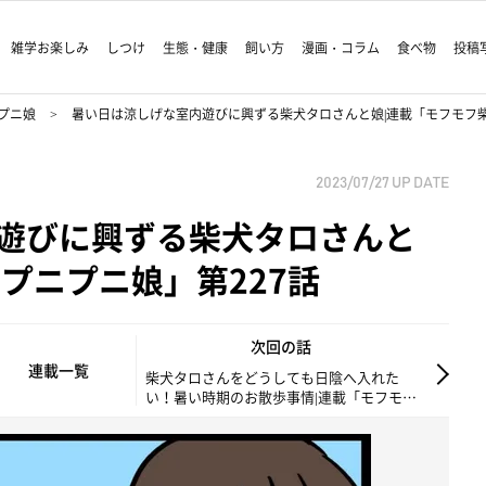
雑学お楽しみ
しつけ
生態・健康
飼い方
漫画・コラム
食べ物
投稿
プニ娘
暑い日は涼しげな室内遊びに興ずる柴犬タロさんと娘|連載「モフモフ柴
2023/07/27
UP DATE
遊びに興ずる柴犬タロさんと
プニプニ娘」第227話
次回の話
連載一覧
柴犬タロさんをどうしても日陰へ入れた
い！暑い時期のお散歩事情|連載「モフモフ
柴とプニプニ娘」第228話