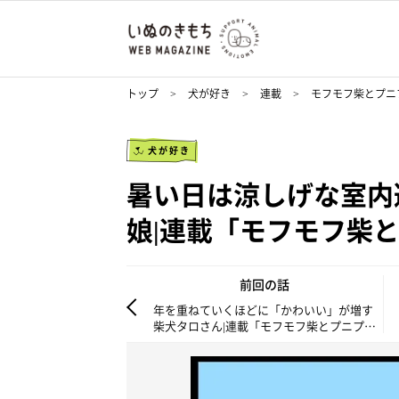
トップ
犬が好き
連載
モフモフ柴とプニ
犬が好き
暑い日は涼しげな室内
娘|連載「モフモフ柴と
前回の話
年を重ねていくほどに「かわいい」が増す
柴犬タロさん|連載「モフモフ柴とプニプニ
娘」第226話