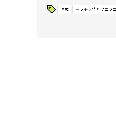
連載
モフモフ柴とプニプ