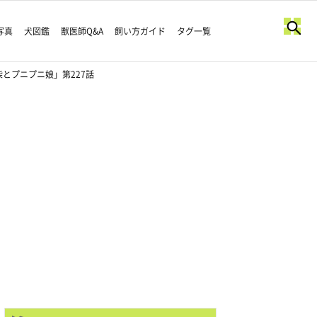
写真
犬図鑑
獣医師Q&A
飼い方ガイド
タグ一覧
とプニプニ娘」第227話