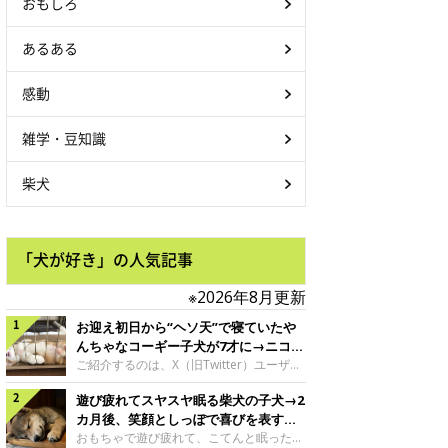
おもしろ
あるある
感動
雑学・豆知識
柴犬
「犬が好き」の人気記事
※2026年8月更新
お迎え初日から“ヘソ天”で寝ていたや
んちゃなコーギー子犬が7才に→ニコニ
コ“コーギースマイル”が魅力のコに成
ご紹介するのは、X（旧Twitter）ユーザー
＠Kus1oKg2vsgdWS2さんの愛犬でウェル
長！
遊び疲れてスヤスヤ眠る柴犬の子犬→2
シュ・コーギー・ペンブロークの神楽ちゃ
ん。今年の8月で7才になるという神楽ちゃ
カ月後、笑顔としっぽで喜びを表すコ
んですが、いったいどんな子犬時代を過ご
に成長！
おもちゃで遊び疲れて、こてんと眠った子