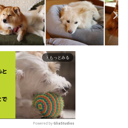
もっとみる
arrow_forward_ios
Powered by 
GliaStudios