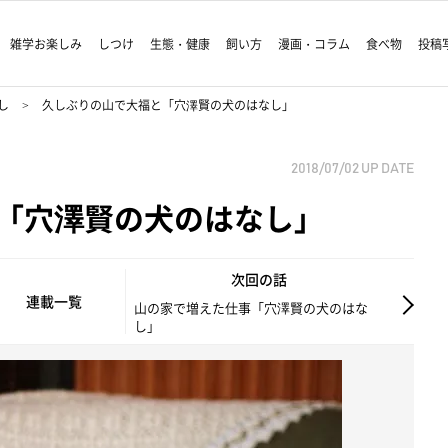
雑学お楽しみ
しつけ
生態・健康
飼い方
漫画・コラム
食べ物
投稿
し
久しぶりの山で大福と「穴澤賢の犬のはなし」
2018/07/02
UP DATE
「穴澤賢の犬のはなし」
次回の話
連載一覧
山の家で増えた仕事「穴澤賢の犬のはな
し」