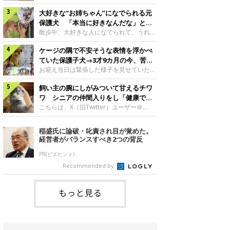
したのでしょうか。今回は、神楽ちゃんの
犬。あれから2カ月、表情や行動にさまざ
成長を飼い主さんと振り返ります！神楽ち
大好きな“お姉ちゃん”になでられる元
まな変化が見られるようになりました。遊
ゃんの成長について聞いた！お迎えから数
び疲れて眠る生後2カ月のなっちゃん遊び
保護犬 「本当に好きなんだな」と感
日後の神楽ちゃん（撮影時生後2カ月）＠
疲れた様子のなっちゃん。@Pkndg_紹介
じる表情にほっこり
散歩中、大好きな人になでられて、うれし
Kus1oKg2vsgdWS2――お迎え当初の神楽
するのは、X（旧Twitter）ユーザー
そうな表情を見せる元保護犬。甘えるよう
ちゃんの様子について教えてください。飼
@Pkndg_さんの愛犬・なっちゃん（取材
ケージの隅で不安そうな表情を浮かべ
な姿に、見ているこちらまでほっこりしま
い主さん： 「お迎え当日から“ヘソ天”で寝
時、生後4カ月／柴犬）。こちらの写真
す。大好きな“お姉ちゃん”に甘える小次郎
ていた保護子犬→3才9カ月の今、苦手
るようなコでし
は、なっちゃんが生後2カ月のころに撮影
くん妹さんになでてもらい、うれしそうな
を克服し頼もしいコに成長！
お迎え当日は緊張した様子を見せていた元
された一枚です。この日、なっちゃんは家
表情を見せる小次郎くん（2026年6月撮
野犬の保護子犬。あれから約3年半、苦手
族と一緒におもちゃで遊んでいました。た
影）。@mika_Jimmy紹介するのは、X（旧
飼い主の腕にしがみついて甘えるチワ
だったことを一つひとつ克服し、家族に寄
くさん遊んで疲れたのか、その後は眠り始
Twitter）ユーザー@mika_Jimmyさんの愛
り添う姿を見せています。お迎え当日、ケ
ワ シニアの仲間入りをし「健康で穏
めたそうです。眠るなっちゃん。
犬・小次郎くん（撮影時5才）。こちら
ージの隅で不安そうにお迎え当日のシルビ
やかな暮らしが続いてほしい」と願う
こちらは、X（旧Twitter）ユーザー＠
@Pkndg_
は、飼い主さんの妹さんと一緒に散歩をし
アちゃん。@nemonemotos今回紹介する
kotubusuke617さんが投稿した写真。写
たときに撮影したという一枚です。この
のは、X（旧Twitter）ユーザー
っているのは、愛犬でチワワのつぶしゃん
稲盛氏に論破・叱責され目が覚めた。
日、飼い主さんは実家から自宅へ帰る途
@nemonemotosさんの愛犬・シルビアち
（本名：こつぶちゃん）です。飼い主さん
経営者がバランスすべき2つの背反
中、妹さんと公園で待ち合わせ
ゃん（撮影当時、生後推定2カ月）。飼い
の腕にしがみつくつぶしゃん（撮影時6
主さんが「#最初に撮った一枚」として投
才）＠kotubusuke617撮影当時の状況に
PR(ビズヒント)
稿した写真には、ケージの隅で不安そうな
ついて伺うと、飼い主さんはこう教えてく
Recommended by
表情を浮かべるシルビアちゃんの姿が写っ
れました。飼い主さん： 「ある休日のこ
ていました。こちらは、保護犬だったシル
とです。私がソファに座った途端にひざの
上にのってきたので、そのままなでながら
もっと見る
テレビを見ていたのですが、微動だにしな
いので気になって見てみると、腕にしがみ
つくような形で気持ちよさそうに