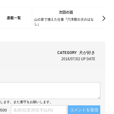
M
次回の話
u
連載一覧
山の家で増えた仕事「穴澤賢の犬のはな
し」
t
e
CATEGORY 犬が好き
2018/07/02
UP DATE