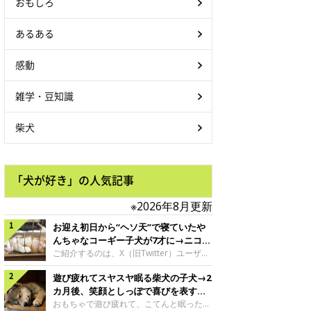
おもしろ
あるある
感動
雑学・豆知識
柴犬
「犬が好き」の人気記事
※2026年8月更新
お迎え初日から“ヘソ天”で寝ていたや
んちゃなコーギー子犬が7才に→ニコニ
コ“コーギースマイル”が魅力のコに成
ご紹介するのは、X（旧Twitter）ユーザー
＠Kus1oKg2vsgdWS2さんの愛犬でウェル
長！
遊び疲れてスヤスヤ眠る柴犬の子犬→2
シュ・コーギー・ペンブロークの神楽ちゃ
ん。今年の8月で7才になるという神楽ちゃ
カ月後、笑顔としっぽで喜びを表すコ
んですが、いったいどんな子犬時代を過ご
に成長！
おもちゃで遊び疲れて、こてんと眠った子