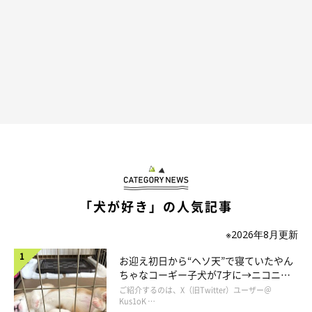
「犬が好き」の人気記事
※2026年8月更新
お迎え初日から“ヘソ天”で寝ていたやん
ちゃなコーギー子犬が7才に→ニコニ
コ“コーギースマイル”が魅力のコに成
ご紹介するのは、X（旧Twitter）ユーザー＠
長！
Kus1oK …