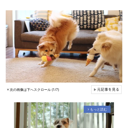
元記事を見る
▼
次の画像は下へスクロール (1/7)
▶
もっと読む
arrow_forward_ios