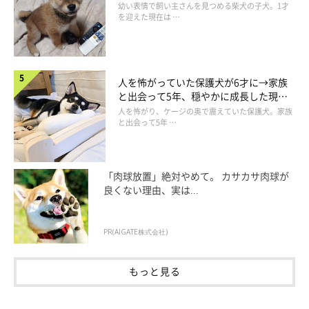
りくりおめめ」にもほっこり
幼い表情で飼い主さんを見つめる柴犬の子犬。1才
を迎えた現在は …
人を怖がっていた保護犬が6才に→家族
と出会って5年、穏やかに成長した現在
の姿にグッとくる
人を怖がり、ケージの奥で震えていた保護犬。家族
と出会って5年 …
「肉球放置」絶対やめて。 カサカサ肉球が
良くない理由、実は...
PR(AIGATE株式会社)
もっと見る