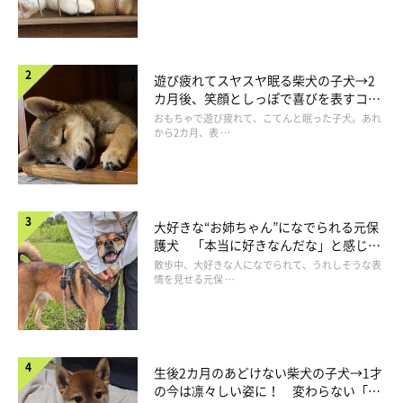
遊び疲れてスヤスヤ眠る柴犬の子犬→2
カ月後、笑顔としっぽで喜びを表すコに
成長！
おもちゃで遊び疲れて、こてんと眠った子犬。あれ
から2カ月、表 …
大好きな“お姉ちゃん”になでられる元保
護犬 「本当に好きなんだな」と感じる
表情にほっこり
散歩中、大好きな人になでられて、うれしそうな表
情を見せる元保 …
生後2カ月のあどけない柴犬の子犬→1才
の今は凛々しい姿に！ 変わらない「く