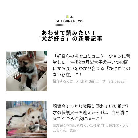
あわせて読みたい！
「犬が好き」の新着記事
「好奇心の塊でコミュニケーションに苦
労した」生後3カ月柴犬子犬→いつの間
にかお互いをわかり合える「かけがえの
ない存在」に！
紹介するのは、X(旧Twitter)ユーザー@siba883 …
譲渡会でひとり物陰に隠れていた推定7
才の保護犬→お迎えから1年、自ら隣に
来てくつろぐ姿にほっこり
譲渡会で物陰に隠れていた推定7才の保護犬・シャ
ムちゃん。家族 …