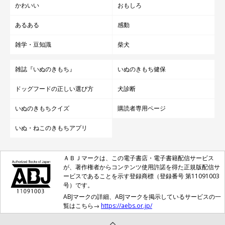
かわいい
おもしろ
あるある
感動
雑学・豆知識
柴犬
雑誌『いぬのきもち』
いぬのきもち健保
ドッグフードの正しい選び方
犬診断
いぬのきもちクイズ
購読者専用ページ
いぬ・ねこのきもちアプリ
ＡＢＪマークは、この電子書店・電子書籍配信サービス
が、著作権者からコンテンツ使用許諾を得た正規版配信サ
ービスであることを示す登録商標（登録番号 第11091003
号）です。
ABJマークの詳細、ABJマークを掲示しているサービスの一
覧はこちら→
https://aebs.or.jp/