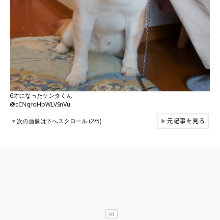
6才になったケンタくん
@cCNqroHpWLVSnVu
元記事を見る
▼
次の画像は下へスクロール (2/5)
▶