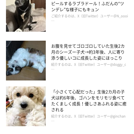
ピールするラブラドール！ふだんの“ツ
ンデレ”な様子にもキュン
ご紹介するのは、X（旧Twitter）ユーザー＠N_oooi
…
お腹を見せてゴロゴロしていた生後2カ
月のシーズー子犬→約3年後、人に寄り
添う優しいコに成長した姿にほっこり
紹介するのは、X（旧Twitter）ユーザー@doggy_c
…
「小さくて心配だった」生後2カ月の子
犬は約6年後、ゴハンをモリモリ食べて
たくましく成長！優しさあふれる姿に癒
される
紹介するのは、X（旧Twitter）ユーザー@ginchan
…