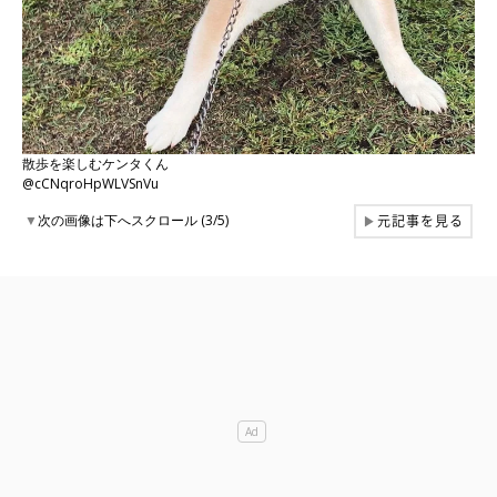
散歩を楽しむケンタくん
@cCNqroHpWLVSnVu
元記事を見る
▼
次の画像は下へスクロール (3/5)
▶