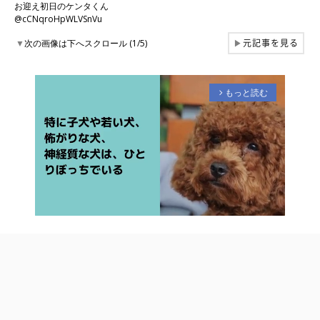
お迎え初日のケンタくん
@cCNqroHpWLVSnVu
元記事を見る
▼
次の画像は下へスクロール (1/5)
▶
もっと読む
arrow_forward_ios
M
u
t
e