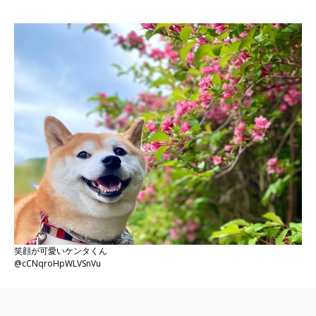
笑顔が可愛いケンタくん
@cCNqroHpWLVSnVu