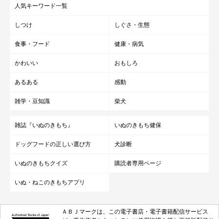
人気キーワード一覧
しつけ
しぐさ・生態
食事・フード
健康・病気
かわいい
おもしろ
あるある
感動
雑学・豆知識
柴犬
雑誌『いぬのきもち』
いぬのきもち健保
ドッグフードの正しい選び方
犬診断
いぬのきもちクイズ
購読者専用ページ
いぬ・ねこのきもちアプリ
ＡＢＪマークは、この電子書店・電子書籍配信サービス