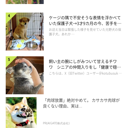
ケージの隅で不安そうな表情を浮かべて
いた保護子犬→3才9カ月の今、苦手を克
服し頼もしいコに成長！
お迎え当日は緊張した様子を見せていた元野犬の保
護子犬。あれか …
飼い主の腕にしがみついて甘えるチワ
ワ シニアの仲間入りをし「健康で穏や
かな暮らしが続いてほしい」と願う
こちらは、X（旧Twitter）ユーザー＠kotubusuk …
「肉球放置」絶対やめて。 カサカサ肉球が
良くない理由、実は...
PR(AIGATE株式会社)