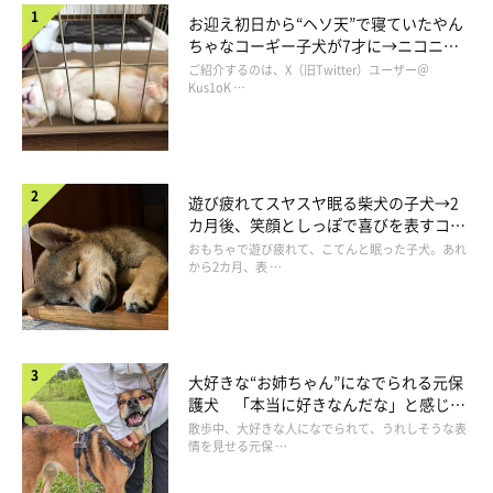
お迎え初日から“ヘソ天”で寝ていたやん
ちゃなコーギー子犬が7才に→ニコニ
コ“コーギースマイル”が魅力のコに成
ご紹介するのは、X（旧Twitter）ユーザー＠
長！
Kus1oK …
遊び疲れてスヤスヤ眠る柴犬の子犬→2
カ月後、笑顔としっぽで喜びを表すコに
成長！
おもちゃで遊び疲れて、こてんと眠った子犬。あれ
から2カ月、表 …
大好きな“お姉ちゃん”になでられる元保
護犬 「本当に好きなんだな」と感じる
表情にほっこり
散歩中、大好きな人になでられて、うれしそうな表
情を見せる元保 …