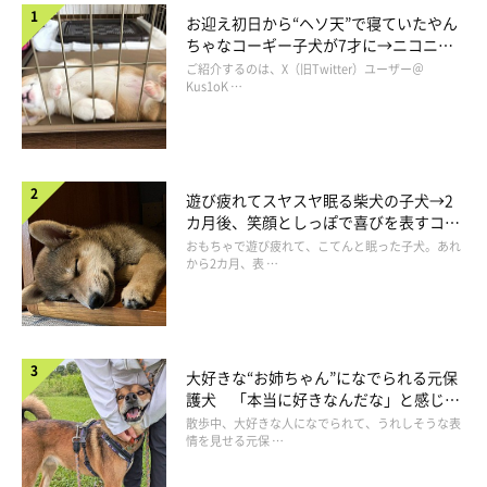
お迎え初日から“ヘソ天”で寝ていたやん
ちゃなコーギー子犬が7才に→ニコニ
コ“コーギースマイル”が魅力のコに成
ご紹介するのは、X（旧Twitter）ユーザー＠
長！
Kus1oK …
遊び疲れてスヤスヤ眠る柴犬の子犬→2
カ月後、笑顔としっぽで喜びを表すコに
成長！
おもちゃで遊び疲れて、こてんと眠った子犬。あれ
から2カ月、表 …
大好きな“お姉ちゃん”になでられる元保
護犬 「本当に好きなんだな」と感じる
表情にほっこり
散歩中、大好きな人になでられて、うれしそうな表
情を見せる元保 …