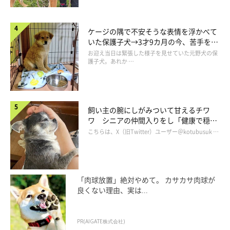
ケージの隅で不安そうな表情を浮かべて
いた保護子犬→3才9カ月の今、苦手を克
服し頼もしいコに成長！
お迎え当日は緊張した様子を見せていた元野犬の保
護子犬。あれか …
飼い主の腕にしがみついて甘えるチワ
ワ シニアの仲間入りをし「健康で穏や
かな暮らしが続いてほしい」と願う
こちらは、X（旧Twitter）ユーザー＠kotubusuk …
「肉球放置」絶対やめて。 カサカサ肉球が
良くない理由、実は...
PR(AIGATE株式会社)