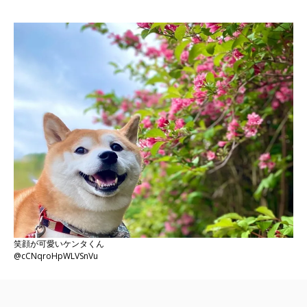
笑顔が可愛いケンタくん
@cCNqroHpWLVSnVu