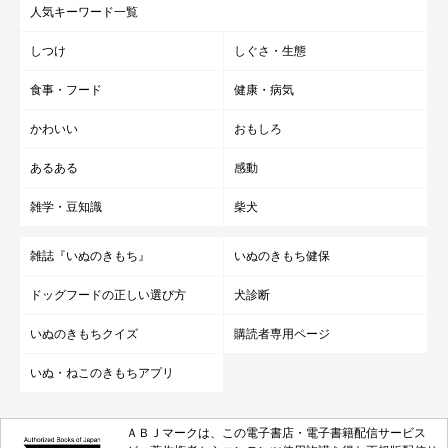
人気キーワード一覧
しつけ
しぐさ・生態
食事・フード
健康・病気
かわいい
おもしろ
あるある
感動
雑学・豆知識
柴犬
雑誌『いぬのきもち』
いぬのきもち健保
ドッグフードの正しい選び方
犬診断
いぬのきもちクイズ
購読者専用ページ
いぬ・ねこのきもちアプリ
ＡＢＪマークは、この電子書店・電子書籍配信サービス