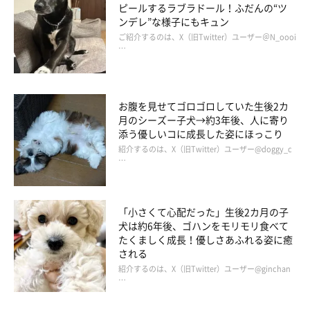
ピールするラブラドール！ふだんの“ツ
ンデレ”な様子にもキュン
ご紹介するのは、X（旧Twitter）ユーザー＠N_oooi
…
お腹を見せてゴロゴロしていた生後2カ
月のシーズー子犬→約3年後、人に寄り
添う優しいコに成長した姿にほっこり
紹介するのは、X（旧Twitter）ユーザー@doggy_c
…
「小さくて心配だった」生後2カ月の子
犬は約6年後、ゴハンをモリモリ食べて
たくましく成長！優しさあふれる姿に癒
される
紹介するのは、X（旧Twitter）ユーザー@ginchan
…