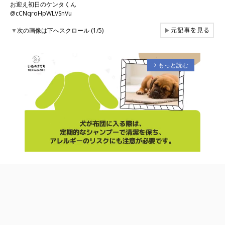
お迎え初日のケンタくん
@cCNqroHpWLVSnVu
元記事を見る
▼
次の画像は下へスクロール (1/5)
▶
もっと読む
arrow_forward_ios
M
u
t
e