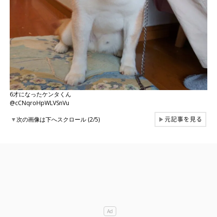
6才になったケンタくん
@cCNqroHpWLVSnVu
元記事を見る
▼
次の画像は下へスクロール (2/5)
▶