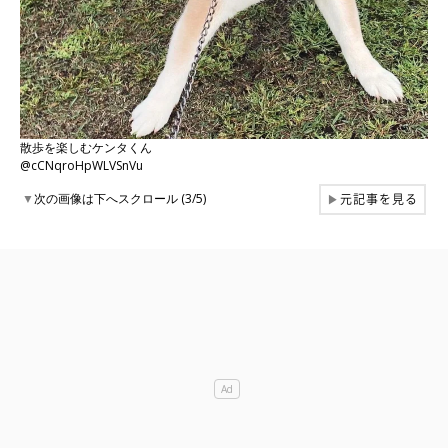
散歩を楽しむケンタくん
@cCNqroHpWLVSnVu
元記事を見る
▼
次の画像は下へスクロール (3/5)
▶