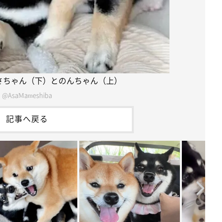
さちゃん（下）とのんちゃん（上）
@AsaMameshiba
記事へ戻る