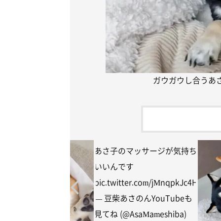
ガウガウし合うあ
あさ子のマッサージが気持ち
いいんです
pic.twitter.com/jMnqpkJc4H
— 豆柴あさのんYouTubeも
見てね (@AsaMameshiba)