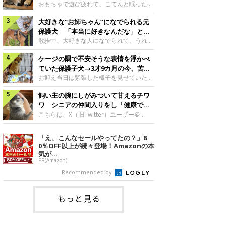
んですが、いったいどんな子犬時代を過ご
に成長！
おもちゃで遊び疲れて、こてんと眠った子
したのでしょうか。今回は、神楽ちゃんの
犬。あれから2カ月、表情や行動にさまざ
成長を飼い主さんと振り返ります！神楽ち
大好きな“お姉ちゃん”になでられる元
まな変化が見られるようになりました。遊
ゃんの成長について聞いた！お迎えから数
び疲れて眠る生後2カ月のなっちゃん遊び
保護犬 「本当に好きなんだな」と感
日後の神楽ちゃん（撮影時生後2カ月）＠
疲れた様子のなっちゃん。@Pkndg_紹介
じる表情にほっこり
散歩中、大好きな人になでられて、うれし
Kus1oKg2vsgdWS2――お迎え当初の神楽
するのは、X（旧Twitter）ユーザー
そうな表情を見せる元保護犬。甘えるよう
ちゃんの様子について教えてください。飼
@Pkndg_さんの愛犬・なっちゃん（取材
ケージの隅で不安そうな表情を浮かべ
な姿に、見ているこちらまでほっこりしま
い主さん： 「お迎え当日から“ヘソ天”で寝
時、生後4カ月／柴犬）。こちらの写真
す。大好きな“お姉ちゃん”に甘える小次郎
ていた保護子犬→3才9カ月の今、苦手
るようなコでし
は、なっちゃんが生後2カ月のころに撮影
くん妹さんになでてもらい、うれしそうな
を克服し頼もしいコに成長！
お迎え当日は緊張した様子を見せていた元
された一枚です。この日、なっちゃんは家
表情を見せる小次郎くん（2026年6月撮
野犬の保護子犬。あれから約3年半、苦手
族と一緒におもちゃで遊んでいました。た
影）。@mika_Jimmy紹介するのは、X（旧
飼い主の腕にしがみついて甘えるチワ
だったことを一つひとつ克服し、家族に寄
くさん遊んで疲れたのか、その後は眠り始
Twitter）ユーザー@mika_Jimmyさんの愛
り添う姿を見せています。お迎え当日、ケ
ワ シニアの仲間入りをし「健康で穏
めたそうです。眠るなっちゃん。
犬・小次郎くん（撮影時5才）。こちら
ージの隅で不安そうにお迎え当日のシルビ
やかな暮らしが続いてほしい」と願う
こちらは、X（旧Twitter）ユーザー＠
@Pkndg_
は、飼い主さんの妹さんと一緒に散歩をし
アちゃん。@nemonemotos今回紹介する
kotubusuke617さんが投稿した写真。写
たときに撮影したという一枚です。この
のは、X（旧Twitter）ユーザー
っているのは、愛犬でチワワのつぶしゃん
「え、こんなセールやってたの？」8
日、飼い主さんは実家から自宅へ帰る途
@nemonemotosさんの愛犬・シルビアち
（本名：こつぶちゃん）です。飼い主さん
0％OFF以上が続々登場！Amazonの本
中、妹さんと公園で待ち合わせ
ゃん（撮影当時、生後推定2カ月）。飼い
の腕にしがみつくつぶしゃん（撮影時6
気が...
主さんが「#最初に撮った一枚」として投
才）＠kotubusuke617撮影当時の状況に
PR(Amazon)
稿した写真には、ケージの隅で不安そうな
ついて伺うと、飼い主さんはこう教えてく
Recommended by
表情を浮かべるシルビアちゃんの姿が写っ
れました。飼い主さん： 「ある休日のこ
ていました。こちらは、保護犬だったシル
とです。私がソファに座った途端にひざの
上にのってきたので、そのままなでながら
もっと見る
テレビを見ていたのですが、微動だにしな
いので気になって見てみると、腕にしがみ
つくような形で気持ちよさそうに