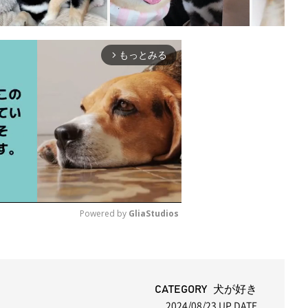
もっとみる
arrow_forward_ios
Powered by 
GliaStudios
M
u
t
CATEGORY 犬が好き
2024/08/23
UP DATE