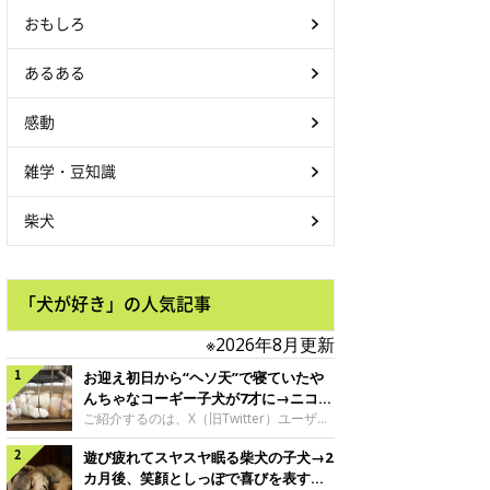
July 5, 2024
おもしろ
あるある
感動
雑学・豆知識
柴犬
「犬が好き」の人気記事
※2026年8月更新
お迎え初日から“ヘソ天”で寝ていたや
んちゃなコーギー子犬が7才に→ニコニ
コ“コーギースマイル”が魅力のコに成
ご紹介するのは、X（旧Twitter）ユーザー
＠Kus1oKg2vsgdWS2さんの愛犬でウェル
長！
遊び疲れてスヤスヤ眠る柴犬の子犬→2
シュ・コーギー・ペンブロークの神楽ちゃ
ん。今年の8月で7才になるという神楽ちゃ
カ月後、笑顔としっぽで喜びを表すコ