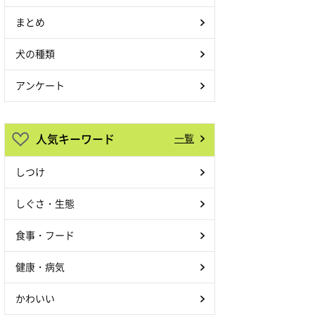
まとめ
犬の種類
アンケート
人気キーワード
一覧
しつけ
しぐさ・生態
あさ子のマッサージが気持ち
食事・フード
いいんです
pic.twitter.com/jMnqpkJc4H
健康・病気
— 豆柴あさのんYouTubeも
かわいい
見てね (@AsaMameshiba)