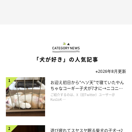
「犬が好き」の人気記事
※2026年8月更新
お迎え初日から“ヘソ天”で寝ていたやん
ちゃなコーギー子犬が7才に→ニコニ
コ“コーギースマイル”が魅力のコに成
ご紹介するのは、X（旧Twitter）ユーザー＠
長！
Kus1oK …
遊び疲れてスヤスヤ眠る柴犬の子犬→2