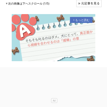
元記事を見る
▼
次の画像は下へスクロール (1/5)
▶
もっと読む
arrow_forward_ios
M
u
t
e