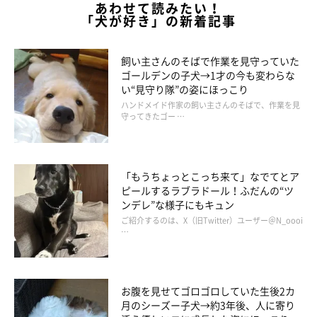
あわせて読みたい！
「犬が好き」の新着記事
飼い主さんのそばで作業を見守っていた
ゴールデンの子犬→1才の今も変わらな
い“見守り隊”の姿にほっこり
ハンドメイド作家の飼い主さんのそばで、作業を見
守ってきたゴー …
「もうちょっとこっち来て」なでてとア
ピールするラブラドール！ふだんの“ツ
ンデレ”な様子にもキュン
ご紹介するのは、X（旧Twitter）ユーザー＠N_oooi
…
お腹を見せてゴロゴロしていた生後2カ
月のシーズー子犬→約3年後、人に寄り