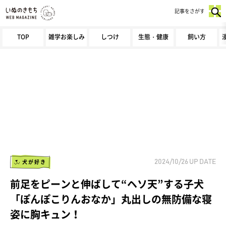
記事をさがす
TOP
雑学お楽しみ
しつけ
生態・健康
飼い方
犬が好き
2024/10/26
UP DATE
前足をピーンと伸ばして“ヘソ天”する子犬
「ぽんぽこりんおなか」丸出しの無防備な寝
姿に胸キュン！