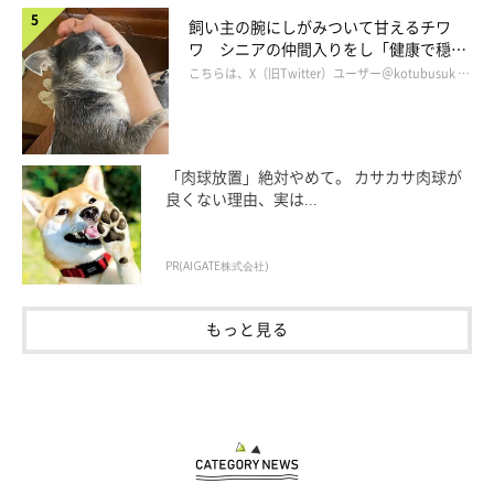
飼い主の腕にしがみついて甘えるチワ
ワ シニアの仲間入りをし「健康で穏や
かな暮らしが続いてほしい」と願う
こちらは、X（旧Twitter）ユーザー＠kotubusuk …
「肉球放置」絶対やめて。 カサカサ肉球が
良くない理由、実は...
PR(AIGATE株式会社)
もっと見る