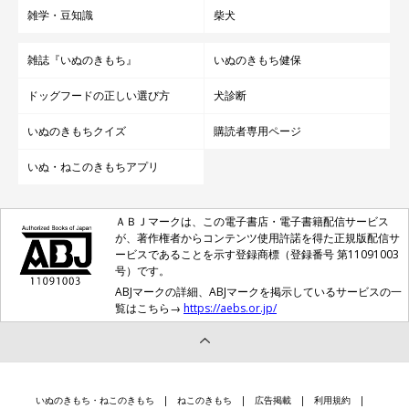
雑学・豆知識
柴犬
雑誌『いぬのきもち』
いぬのきもち健保
ドッグフードの正しい選び方
犬診断
いぬのきもちクイズ
購読者専用ページ
いぬ・ねこのきもちアプリ
ＡＢＪマークは、この電子書店・電子書籍配信サービス
が、著作権者からコンテンツ使用許諾を得た正規版配信サ
ービスであることを示す登録商標（登録番号 第11091003
号）です。
ABJマークの詳細、ABJマークを掲示しているサービスの一
覧はこちら→
https://aebs.or.jp/
いぬのきもち・ねこのきもち
ねこのきもち
広告掲載
利用規約