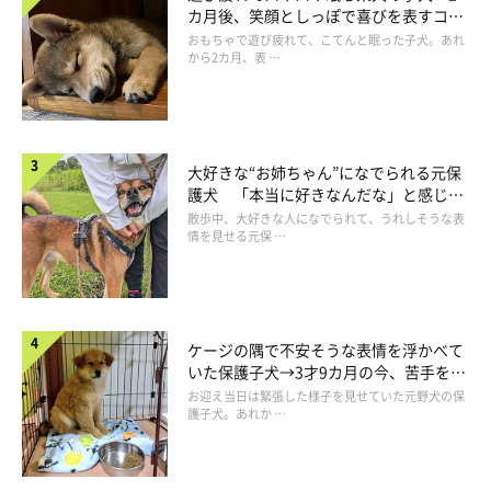
カ月後、笑顔としっぽで喜びを表すコに
成長！
おもちゃで遊び疲れて、こてんと眠った子犬。あれ
から2カ月、表 …
大好きな“お姉ちゃん”になでられる元保
護犬 「本当に好きなんだな」と感じる
表情にほっこり
散歩中、大好きな人になでられて、うれしそうな表
情を見せる元保 …
ケージの隅で不安そうな表情を浮かべて
いた保護子犬→3才9カ月の今、苦手を克
服し頼もしいコに成長！
お迎え当日は緊張した様子を見せていた元野犬の保
護子犬。あれか …