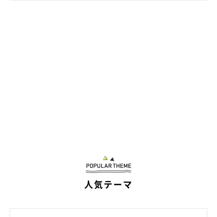
長生きしてくれたクゥのように、つきひもあのんも病気をせずに
元気に長生きしてほしいですね」
関連記事:
まるで「アイドルの歌い出し」みたい？ 散歩
中に上を向く2頭の犬の“息ぴったりなシンクロ
姿”に反響！
紹介するのは、X（旧Twitter）ユーザー@mooko4575さんが投稿し
ていた写真。散歩中にオスワリをしている愛犬・あのんちゃん（撮
影時4才／柴犬）、つきひちゃん（撮影時、生後8カ月／柴犬）が写
っているのですが、2頭とも上を見ていて同じようなポーズをして
いる……？ 「なんかのフォーメーションみたいじゃない？」と、
写真提供・取材協力／
@mooko4575
さん／X（旧Twitter）
2頭の可愛らしい姿を投稿していた飼い主さんに、当時のエピソー
取材・文／雨宮カイ
ドなどを聞きました。
※この記事は投稿者さまに取材し、了承の上制作したものです。
2024年10月時点の情報であり、現在と異なる場合があります。
人気テーマ