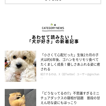
やんちゃでまだ“怪獣”のようですが、
『少しはおとなになったか
な？』
と思いますね」
あわせて読みたい！
「犬が好き」の新着記事
「小さくて心配だった」生後2カ月の子
犬は約6年後、ゴハンをモリモリ食べて
たくましく成長！優しさあふれる姿に癒
される
紹介するのは、X（旧Twitter）ユーザー@ginchan
…
「どうなってるの!?」不思議すぎるミニ
チュアダックスの寝相が話題 普段の甘
えん坊な姿にもほっこり