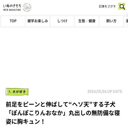
記事をさがす
TOP
雑学お楽しみ
しつけ
生態・健康
飼い方
犬が好き
2024/10/26
UP DATE
前足をピーンと伸ばして“ヘソ天”する子犬
「ぽんぽこりんおなか」丸出しの無防備な寝
姿に胸キュン！