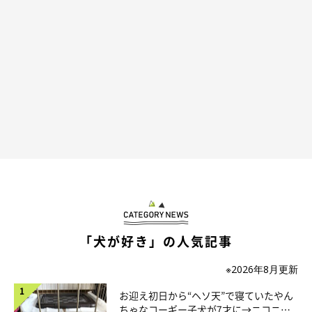
生後6カ月半のつきひちゃん
@mooko4575
「犬が好き」の人気記事
お迎えから4カ月が経過し、つきひちゃんは生後6カ月半（取材
※2026年8月更新
時）になりました。天真爛漫な性格だといい、飼い主さんいわく
お迎え初日から“ヘソ天”で寝ていたやん
「芸人並みに家族に笑いをくれる」
のだとか。
ちゃなコーギー子犬が7才に→ニコニ