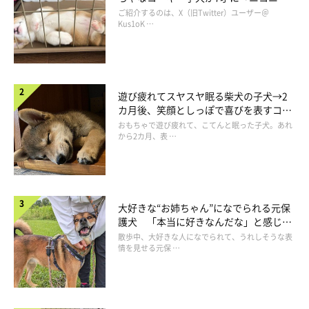
コ“コーギースマイル”が魅力のコに成
ご紹介するのは、X（旧Twitter）ユーザー＠
長！
Kus1oK …
人やほかの犬と接するのが大好きなタイプで、
「目に入るものは
全部自分と遊んでもらえると思っている節がある」
といいます。
遊び疲れてスヤスヤ眠る柴犬の子犬→2
カ月後、笑顔としっぽで喜びを表すコに
成長！
おもちゃで遊び疲れて、こてんと眠った子犬。あれ
から2カ月、表 …
大好きな“お姉ちゃん”になでられる元保
護犬 「本当に好きなんだな」と感じる
表情にほっこり
散歩中、大好きな人になでられて、うれしそうな表
情を見せる元保 …
（写真左から）先住犬・あのんちゃん、つきひちゃん