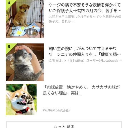
@mooko4575
ケージの隅で不安そうな表情を浮かべて
いた保護子犬→3才9カ月の今、苦手を克
服し頼もしいコに成長！
お迎え当日は緊張した様子を見せていた元野犬の保
また、めげない性格でもあるといい、先住犬・あのんちゃん（取
護子犬。あれか …
材時4才／柴犬）に怒られても
「秒で忘れてしまう」
とのこと
（笑）
飼い主の腕にしがみついて甘えるチワ
そんなつきひちゃんは、一緒に過ごすなかでさまざまな成長を見
ワ シニアの仲間入りをし「健康で穏や
せているそう。飼い主さんは、こんなエピソードを話していま
かな暮らしが続いてほしい」と願う
こちらは、X（旧Twitter）ユーザー＠kotubusuk …
す。
飼い主さん：
「肉球放置」絶対やめて。 カサカサ肉球が
「お迎え当時はコロコロした体型だったのが、体が大きくなって
良くない理由、実は...
見た目に変化がありました。行動面では、オスワリ、マテ、オテ
などの指示にも応えられるようになり、いろいろなことができる
PR(AIGATE株式会社)
ように。
ひとつひとつできることが増えるたびに、毎回感動
しま
す。
もっと見る