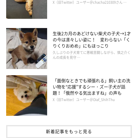
X（旧Twitter）ユーザー＠chacha210309さん …
生後2カ月のあどけない柴犬の子犬→1才
仲良しなつきひちゃん、先住犬・あのんちゃん。2頭のこの姿について、
の今は凛々しい姿に！ 変わらない「く
「尊い」と飼い主さん。
りくりおめめ」にもほっこり
@mooko4575
久しぶりの子犬育てに悪戦苦闘しながら、慎之介く
んの成長を見守 …
飼い主さん家族のもとで現在もスクスクと成長している、つきひ
ちゃん。飼い主さんはつきひちゃんの成長を見守りながら、今こ
「面倒なときでも頑張れる」飼い主の洗
んなことを思うそうです。
い物を“応援”するシー・ズー子犬が話
題！「俄然やる気出ますね」の声も
飼い主さん：
X（旧Twitter）ユーザー＠Olaf_ShihThu
「今年の8月終わりに、先住犬・クゥが18才で亡くなったのです
が、つきひのちょっとドジなところや家族を笑わせるところなど
は、クゥに似ているなと感じています。
新着記事をもっと見る