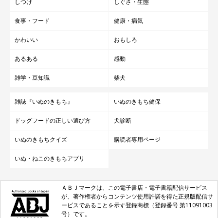
しつけ
しぐさ・生態
食事・フード
健康・病気
かわいい
おもしろ
あるある
感動
雑学・豆知識
柴犬
雑誌『いぬのきもち』
いぬのきもち健保
ドッグフードの正しい選び方
犬診断
いぬのきもちクイズ
購読者専用ページ
いぬ・ねこのきもちアプリ
ＡＢＪマークは、この電子書店・電子書籍配信サービス
が、著作権者からコンテンツ使用許諾を得た正規版配信サ
ービスであることを示す登録商標（登録番号 第11091003
号）です。