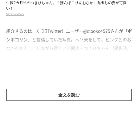
生後2カ月半のつきひちゃん。「ぽんぽこりんおなか」丸出しの姿が可愛
い！
@mooko4575
紹介するのは、X（旧Twitter）ユーザー
@mooko4575
さんが
「ポ
ンポコリン」
と投稿していた写真。ヘソ天をして、ピンク色のお
なかを丸出しにしながら寝ている愛犬・つきひちゃん（撮影時、
生後2カ月半／柴犬）が写っています。
ピーンと伸びた左前足も可愛らしいですね！
全文を読む