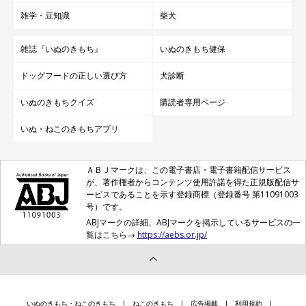
雑学・豆知識
柴犬
雑誌『いぬのきもち』
いぬのきもち健保
ドッグフードの正しい選び方
犬診断
いぬのきもちクイズ
購読者専用ページ
いぬ・ねこのきもちアプリ
ＡＢＪマークは、この電子書店・電子書籍配信サービス
が、著作権者からコンテンツ使用許諾を得た正規版配信サ
ービスであることを示す登録商標（登録番号 第11091003
号）です。
ABJマークの詳細、ABJマークを掲示しているサービスの一
覧はこちら→
https://aebs.or.jp/
いぬのきもち・ねこのきもち
ねこのきもち
広告掲載
利用規約