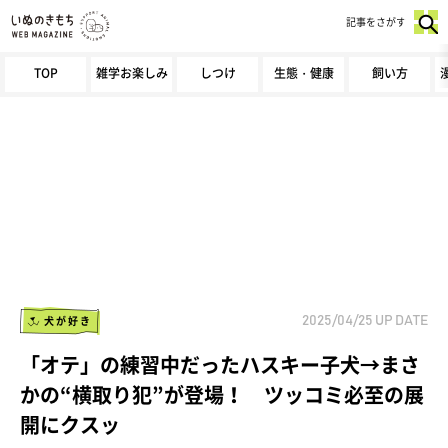
記事をさがす
TOP
雑学お楽しみ
しつけ
生態・健康
飼い方
犬が好き
2025/04/25
UP DATE
「オテ」の練習中だったハスキー子犬→まさ
かの“横取り犯”が登場！ ツッコミ必至の展
開にクスッ