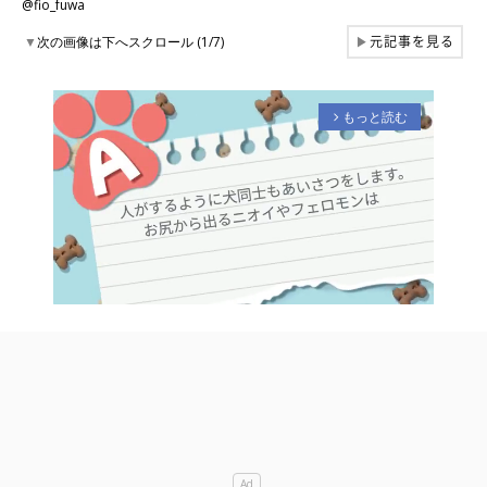
@fio_fuwa
元記事を見る
▼
次の画像は下へスクロール (1/7)
▶
もっと読む
arrow_forward_ios
M
u
t
e