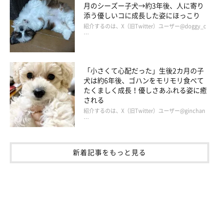
月のシーズー子犬→約3年後、人に寄り
添う優しいコに成長した姿にほっこり
紹介するのは、X（旧Twitter）ユーザー@doggy_c
…
「小さくて心配だった」生後2カ月の子
犬は約6年後、ゴハンをモリモリ食べて
たくましく成長！優しさあふれる姿に癒
される
紹介するのは、X（旧Twitter）ユーザー@ginchan
…
新着記事をもっと見る