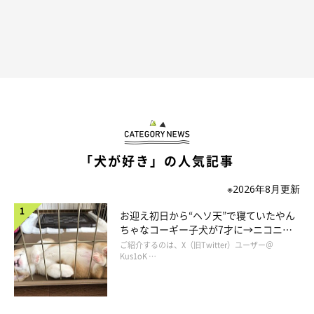
「犬が好き」の人気記事
※2026年8月更新
お迎え初日から“ヘソ天”で寝ていたやん
ちゃなコーギー子犬が7才に→ニコニ
コ“コーギースマイル”が魅力のコに成
ご紹介するのは、X（旧Twitter）ユーザー＠
長！
Kus1oK …