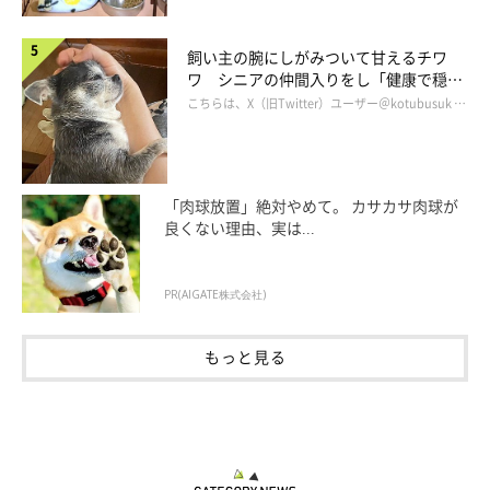
飼い主の腕にしがみついて甘えるチワ
ワ シニアの仲間入りをし「健康で穏や
かな暮らしが続いてほしい」と願う
こちらは、X（旧Twitter）ユーザー＠kotubusuk …
「肉球放置」絶対やめて。 カサカサ肉球が
良くない理由、実は...
PR(AIGATE株式会社)
もっと見る