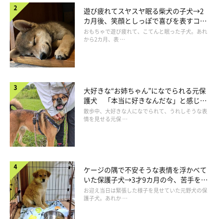
遊び疲れてスヤスヤ眠る柴犬の子犬→2
カ月後、笑顔としっぽで喜びを表すコに
成長！
おもちゃで遊び疲れて、こてんと眠った子犬。あれ
から2カ月、表 …
大好きな“お姉ちゃん”になでられる元保
護犬 「本当に好きなんだな」と感じる
表情にほっこり
散歩中、大好きな人になでられて、うれしそうな表
情を見せる元保 …
ケージの隅で不安そうな表情を浮かべて
いた保護子犬→3才9カ月の今、苦手を克
服し頼もしいコに成長！
お迎え当日は緊張した様子を見せていた元野犬の保
護子犬。あれか …