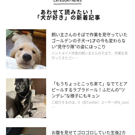
あわせて読みたい！
「犬が好き」の新着記事
飼い主さんのそばで作業を見守っていた
ゴールデンの子犬→1才の今も変わらな
い“見守り隊”の姿にほっこり
ハンドメイド作家の飼い主さんのそばで、作業を見
守ってきたゴー …
「もうちょっとこっち来て」なでてとア
ピールするラブラドール！ふだんの“ツ
ンデレ”な様子にもキュン
ご紹介するのは、X（旧Twitter）ユーザー＠N_oooi
…
お腹を見せてゴロゴロしていた生後2カ