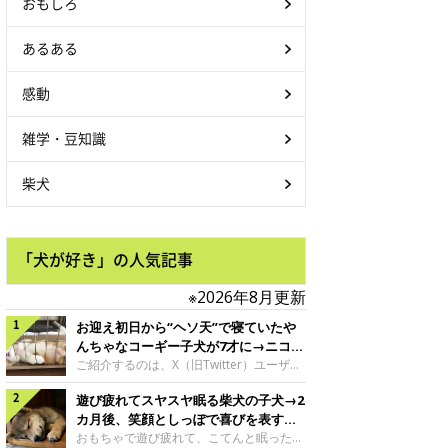
おもしろ
あるある
感動
雑学・豆知識
@apo__pugがシェアした投稿
柴犬
「犬が好き」の人気記事
※2026年8月更新
お迎え初日から“ヘソ天”で寝ていたや
んちゃなコーギー子犬が7才に→ニコニ
コ“コーギースマイル”が魅力のコに成
ご紹介するのは、X（旧Twitter）ユーザー
＠Kus1oKg2vsgdWS2さんの愛犬でウェル
長！
遊び疲れてスヤスヤ眠る柴犬の子犬→2
シュ・コーギー・ペンブロークの神楽ちゃ
ん。今年の8月で7才になるという神楽ちゃ
カ月後、笑顔としっぽで喜びを表すコ
んですが、いったいどんな子犬時代を過ご
に成長！
おもちゃで遊び疲れて、こてんと眠った子