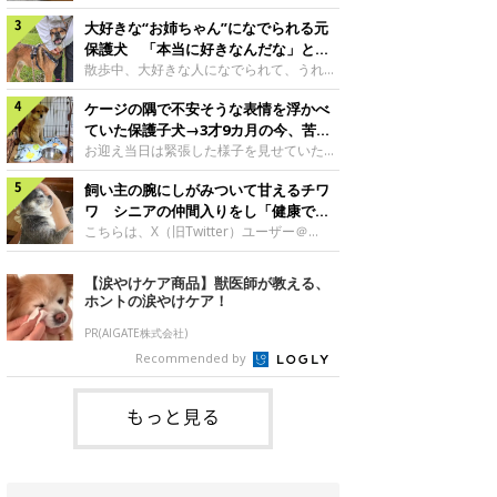
したのでしょうか。今回は、神楽ちゃんの
犬。あれから2カ月、表情や行動にさまざ
成長を飼い主さんと振り返ります！神楽ち
大好きな“お姉ちゃん”になでられる元
まな変化が見られるようになりました。遊
ゃんの成長について聞いた！お迎えから数
び疲れて眠る生後2カ月のなっちゃん遊び
保護犬 「本当に好きなんだな」と感
日後の神楽ちゃん（撮影時生後2カ月）＠
疲れた様子のなっちゃん。@Pkndg_紹介
じる表情にほっこり
散歩中、大好きな人になでられて、うれし
Kus1oKg2vsgdWS2――お迎え当初の神楽
するのは、X（旧Twitter）ユーザー
そうな表情を見せる元保護犬。甘えるよう
ちゃんの様子について教えてください。飼
@Pkndg_さんの愛犬・なっちゃん（取材
ケージの隅で不安そうな表情を浮かべ
な姿に、見ているこちらまでほっこりしま
い主さん： 「お迎え当日から“ヘソ天”で寝
時、生後4カ月／柴犬）。こちらの写真
す。大好きな“お姉ちゃん”に甘える小次郎
ていた保護子犬→3才9カ月の今、苦手
るようなコでし
は、なっちゃんが生後2カ月のころに撮影
くん妹さんになでてもらい、うれしそうな
を克服し頼もしいコに成長！
お迎え当日は緊張した様子を見せていた元
された一枚です。この日、なっちゃんは家
表情を見せる小次郎くん（2026年6月撮
野犬の保護子犬。あれから約3年半、苦手
族と一緒におもちゃで遊んでいました。た
影）。@mika_Jimmy紹介するのは、X（旧
飼い主の腕にしがみついて甘えるチワ
だったことを一つひとつ克服し、家族に寄
くさん遊んで疲れたのか、その後は眠り始
Twitter）ユーザー@mika_Jimmyさんの愛
り添う姿を見せています。お迎え当日、ケ
ワ シニアの仲間入りをし「健康で穏
めたそうです。眠るなっちゃん。
犬・小次郎くん（撮影時5才）。こちら
ージの隅で不安そうにお迎え当日のシルビ
やかな暮らしが続いてほしい」と願う
こちらは、X（旧Twitter）ユーザー＠
@Pkndg_
は、飼い主さんの妹さんと一緒に散歩をし
アちゃん。@nemonemotos今回紹介する
kotubusuke617さんが投稿した写真。写
たときに撮影したという一枚です。この
のは、X（旧Twitter）ユーザー
っているのは、愛犬でチワワのつぶしゃん
【涙やけケア商品】獣医師が教える、
日、飼い主さんは実家から自宅へ帰る途
@nemonemotosさんの愛犬・シルビアち
（本名：こつぶちゃん）です。飼い主さん
ホントの涙やけケア！
中、妹さんと公園で待ち合わせ
ゃん（撮影当時、生後推定2カ月）。飼い
の腕にしがみつくつぶしゃん（撮影時6
主さんが「#最初に撮った一枚」として投
才）＠kotubusuke617撮影当時の状況に
PR(AIGATE株式会社)
稿した写真には、ケージの隅で不安そうな
ついて伺うと、飼い主さんはこう教えてく
Recommended by
表情を浮かべるシルビアちゃんの姿が写っ
れました。飼い主さん： 「ある休日のこ
ていました。こちらは、保護犬だったシル
とです。私がソファに座った途端にひざの
上にのってきたので、そのままなでながら
もっと見る
テレビを見ていたのですが、微動だにしな
いので気になって見てみると、腕にしがみ
つくような形で気持ちよさそうに