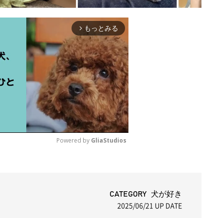
もっとみる
arrow_forward_ios
Powered by 
GliaStudios
M
u
t
CATEGORY 犬が好き
2025/06/21
UP DATE
e