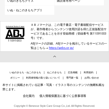
いぬのきもちクイズ
購読者専用ページ
いぬ・ねこのきもちアプリ
ＡＢＪマークは、この電子書店・電子書籍配信サービス
が、著作権者からコンテンツ使用許諾を得た正規版配信サ
ービスであることを示す登録商標（登録番号 第11091003
号）です。
ABJマークの詳細、ABJマークを掲示しているサービスの一
覧はこちら→
https://aebs.or.jp/
いぬのきもち・ねこのきもち
ねこのきもち
広告掲載
利用規約
ポリシー
利用者情報の取り扱いについて
専門家一覧
お問い合わせ
本サイトに掲載されている記事・写真・イラスト等のコンテンツの無断転載を
禁じます。
会社案内
個人情報保護法に基づく公表事項等
Copyright © Benesse Style Care Group Co.,Ltd. All Rights Reserved.