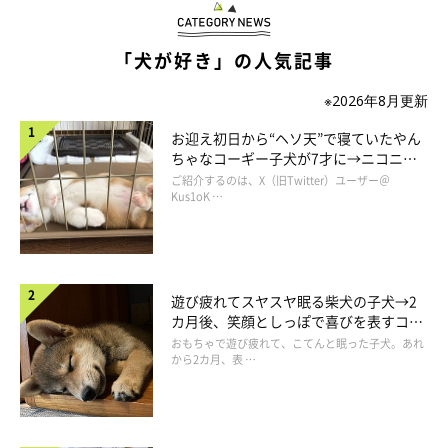
「犬が好き」の人気記事
※2026年8月更新
お迎え初日から“ヘソ天”で寝ていたやん
ちゃなコーギー子犬が7才に→ニコニ
コ“コーギースマイル”が魅力のコに成
ご紹介するのは、X（旧Twitter）ユーザー＠
長！
Kus1oK …
遊び疲れてスヤスヤ眠る柴犬の子犬→2
カ月後、笑顔としっぽで喜びを表すコに
成長！
おもちゃで遊び疲れて、こてんと眠った子犬。あれ
から2カ月、表 …