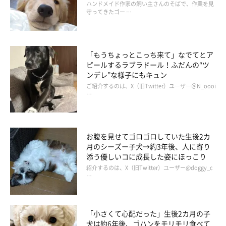
ハンドメイド作家の飼い主さんのそばで、作業を見
守ってきたゴー …
「もうちょっとこっち来て」なでてとア
ピールするラブラドール！ふだんの“ツ
ンデレ”な様子にもキュン
ご紹介するのは、X（旧Twitter）ユーザー＠N_oooi
…
お腹を見せてゴロゴロしていた生後2カ
月のシーズー子犬→約3年後、人に寄り
添う優しいコに成長した姿にほっこり
紹介するのは、X（旧Twitter）ユーザー@doggy_c
…
「小さくて心配だった」生後2カ月の子
犬は約6年後、ゴハンをモリモリ食べて