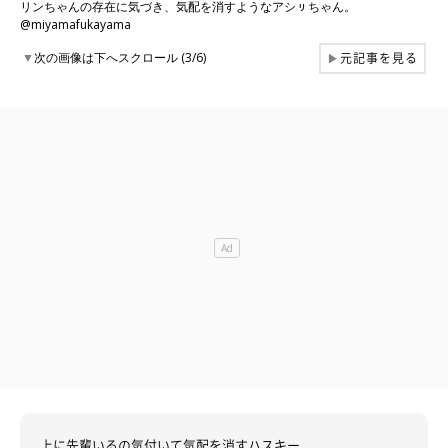
リンちゃんの存在に気づき、気配を消すようなアシㇼちゃん。
@miyamafukayama
元記事を見る
▼
次の画像は下へスクロール (3/6)
▶
上に先輩いるの気付いて気配を消すハスキー