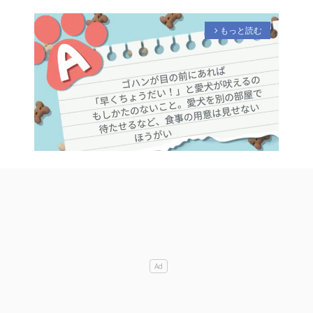
もっと読む
arrow_forward_ios
M
u
t
e