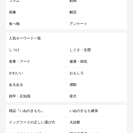
コラム
動画
画像
解説
食べ物
アンケート
人気キーワード一覧
しつけ
しぐさ・生態
食事・フード
健康・病気
かわいい
おもしろ
あるある
感動
雑学・豆知識
柴犬
雑誌『いぬのきもち』
いぬのきもち健保
ドッグフードの正しい選び方
犬診断