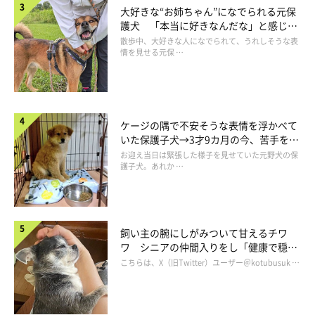
大好きな“お姉ちゃん”になでられる元保
護犬 「本当に好きなんだな」と感じる
表情にほっこり
散歩中、大好きな人になでられて、うれしそうな表
情を見せる元保 …
ケージの隅で不安そうな表情を浮かべて
いた保護子犬→3才9カ月の今、苦手を克
服し頼もしいコに成長！
お迎え当日は緊張した様子を見せていた元野犬の保
護子犬。あれか …
飼い主の腕にしがみついて甘えるチワ
ワ シニアの仲間入りをし「健康で穏や
かな暮らしが続いてほしい」と願う
こちらは、X（旧Twitter）ユーザー＠kotubusuk …