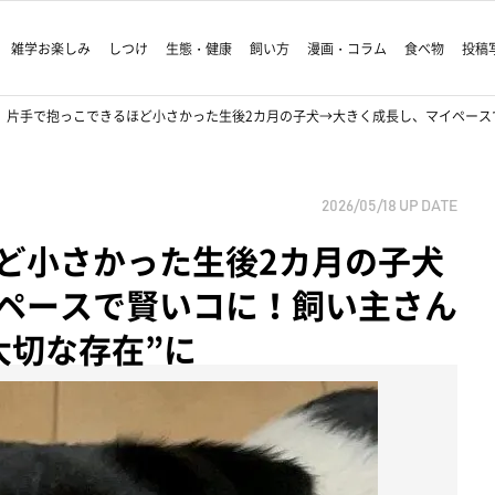
雑学お楽しみ
しつけ
生態・健康
飼い方
漫画・コラム
食べ物
投稿
片手で抱っこできるほど小さかった生後2カ月の子犬→大きく成長し、マイペース
2026/05/18
UP DATE
ど小さかった生後2カ月の子犬
ペースで賢いコに！飼い主さん
大切な存在”に