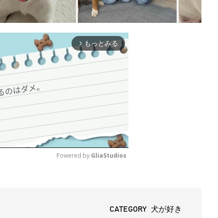
もっとみる
arrow_forward_ios
Powered by 
GliaStudios
M
u
t
CATEGORY 犬が好き