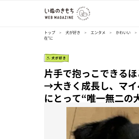
トップ
犬が好き
エンタメ
かわいい
在”に
犬が好き
片手で抱っこできるほ
→大きく成長し、マイ
にとって“唯一無二の