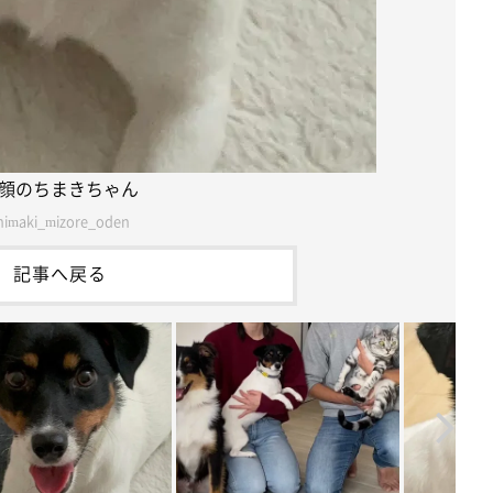
顔のちまきちゃん
himaki_mizore_oden
記事へ戻る