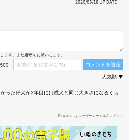
2026/05/18
UP DATE
e