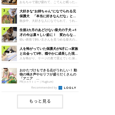
んですが、いったいどんな子犬時代を過ご
に成長！
おもちゃで遊び疲れて、こてんと眠った子
したのでしょうか。今回は、神楽ちゃんの
犬。あれから2カ月、表情や行動にさまざ
成長を飼い主さんと振り返ります！神楽ち
大好きな“お姉ちゃん”になでられる元
まな変化が見られるようになりました。遊
ゃんの成長について聞いた！お迎えから数
び疲れて眠る生後2カ月のなっちゃん遊び
保護犬 「本当に好きなんだな」と感
日後の神楽ちゃん（撮影時生後2カ月）＠
疲れた様子のなっちゃん。@Pkndg_紹介
じる表情にほっこり
散歩中、大好きな人になでられて、うれし
Kus1oKg2vsgdWS2――お迎え当初の神楽
するのは、X（旧Twitter）ユーザー
そうな表情を見せる元保護犬。甘えるよう
ちゃんの様子について教えてください。飼
@Pkndg_さんの愛犬・なっちゃん（取材
生後2カ月のあどけない柴犬の子犬→1
な姿に、見ているこちらまでほっこりしま
い主さん： 「お迎え当日から“ヘソ天”で寝
時、生後4カ月／柴犬）。こちらの写真
す。大好きな“お姉ちゃん”に甘える小次郎
才の今は凛々しい姿に！ 変わらない
るようなコでし
は、なっちゃんが生後2カ月のころに撮影
くん妹さんになでてもらい、うれしそうな
「くりくりおめめ」にもほっこり
幼い表情で飼い主さんを見つめる柴犬の子
された一枚です。この日、なっちゃんは家
表情を見せる小次郎くん（2026年6月撮
犬。1才を迎えた現在はすっかり成犬らし
族と一緒におもちゃで遊んでいました。た
影）。@mika_Jimmy紹介するのは、X（旧
人を怖がっていた保護犬が6才に→家族
くなりましたが、子犬のころから変わらな
くさん遊んで疲れたのか、その後は眠り始
Twitter）ユーザー@mika_Jimmyさんの愛
いところもあるそうです。家族に迎えたば
と出会って5年、穏やかに成長した現在
めたそうです。眠るなっちゃん。
犬・小次郎くん（撮影時5才）。こちら
かりの小さな慎之介くん生後2カ月の慎之
の姿にグッとくる
人を怖がり、ケージの奥で震えていた保護
@Pkndg_
は、飼い主さんの妹さんと一緒に散歩をし
介くん。@BLACKpurupuru紹介するの
犬。家族と出会って5年、今では笑顔を見
たときに撮影したという一枚です。この
は、X（旧Twitter）ユーザー
せ、飼い主さんの娘さんにも少しずつ心を
おかたづけもできる点がうれしい！ 動
日、飼い主さんは実家から自宅へ帰る途
@BLACKpurupuruさんの愛犬・慎之介く
開くようになりました。（写真左から）先
物の鳴き声やセリフが盛りだくさんの
中、妹さんと公園で待ち合わせ
ん（取材時1才／柴犬）です。こちらは、
住犬・ライナちゃん、レオナちゃん。
「アニア ...
慎之介くんが生後2カ月のころ、家族に迎
@lina_and_leona紹介するのは、
PR(タカラトミー｜Hugkum)
えて約2週間後に撮影された一枚。小さな
Instagramユーザー@lina_and_leonaさん
Recommended by
体とあどけない表情が印象的です。飼い主
の愛犬・レオナちゃん（取材時6才／柴犬
さんの夫に抱っこされる慎之介くん。@B
／写真右）です。穏やかで優しい表情を見
せる今の姿からは想像できませんが、レオ
もっと見る
ナちゃんには悲しい過去があるといいま
す。人が怖くてケージの中で震えていた家
に来て2日目のレオナちゃん。@