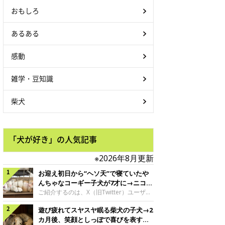
おもしろ
あるある
感動
雑学・豆知識
柴犬
「犬が好き」の人気記事
※2026年8月更新
お迎え初日から“ヘソ天”で寝ていたや
んちゃなコーギー子犬が7才に→ニコニ
コ“コーギースマイル”が魅力のコに成
ご紹介するのは、X（旧Twitter）ユーザー
＠Kus1oKg2vsgdWS2さんの愛犬でウェル
長！
遊び疲れてスヤスヤ眠る柴犬の子犬→2
シュ・コーギー・ペンブロークの神楽ちゃ
ん。今年の8月で7才になるという神楽ちゃ
カ月後、笑顔としっぽで喜びを表すコ