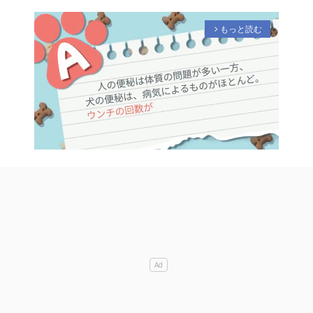
もっと読む
arrow_forward_ios
M
u
t
e