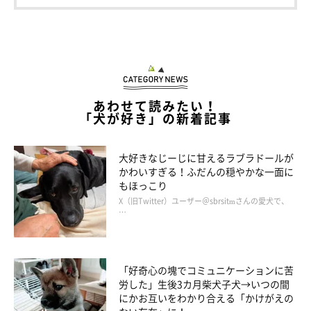
あわせて読みたい！
「犬が好き」の新着記事
大好きなじーじに甘えるラブラドールが
かわいすぎる！ふだんの穏やかな一面に
もほっこり
X（旧Twitter）ユーザー＠sbrsitmさんの愛犬で、
…
「好奇心の塊でコミュニケーションに苦
労した」生後3カ月柴犬子犬→いつの間
にかお互いをわかり合える「かけがえの