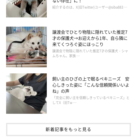
ない存在」に！
紹介するのは、X(旧Twitter)ユーザー@siba883 …
譲渡会でひとり物陰に隠れていた推定7
才の保護犬→お迎えから1年、自ら隣に
来てくつろぐ姿にほっこり
譲渡会で物陰に隠れていた推定7才の保護犬・シャ
ムちゃん。家族 …
飼い主のひざの上で眠るペキニーズ 安
心しきった姿に「こんな信頼関係いいよ
ね」の声
「完全に飼い主を信頼しきっているペキニーズ」と
してX（旧Tw …
新着記事をもっと見る