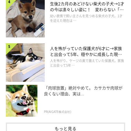
生後2カ月のあどけない柴犬の子犬→1才
の今は凛々しい姿に！ 変わらない「く
りくりおめめ」にもほっこり
幼い表情で飼い主さんを見つめる柴犬の子犬。1才
を迎えた現在は …
人を怖がっていた保護犬が6才に→家族
と出会って5年、穏やかに成長した現在
の姿にグッとくる
人を怖がり、ケージの奥で震えていた保護犬。家族
と出会って5年 …
「肉球放置」絶対やめて。 カサカサ肉球が
良くない理由、実は...
PR(AIGATE株式会社)
もっと見る