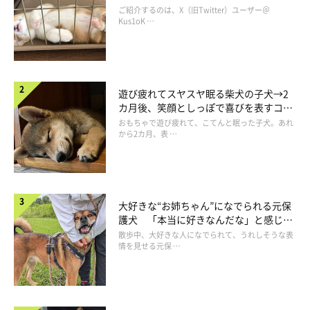
コ“コーギースマイル”が魅力のコに成
ご紹介するのは、X（旧Twitter）ユーザー＠
長！
Kus1oK …
遊び疲れてスヤスヤ眠る柴犬の子犬→2
カ月後、笑顔としっぽで喜びを表すコに
成長！
おもちゃで遊び疲れて、こてんと眠った子犬。あれ
から2カ月、表 …
大好きな“お姉ちゃん”になでられる元保
護犬 「本当に好きなんだな」と感じる
表情にほっこり
散歩中、大好きな人になでられて、うれしそうな表
情を見せる元保 …