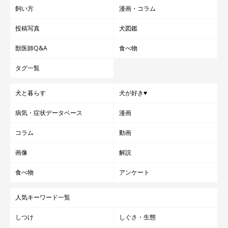
飼い方
漫画・コラム
投稿写真
犬図鑑
獣医師Q&A
食べ物
タグ一覧
犬と暮らす
犬が好き♥
病気・症状データベース
漫画
コラム
動画
画像
解説
食べ物
アンケート
人気キーワード一覧
しつけ
しぐさ・生態