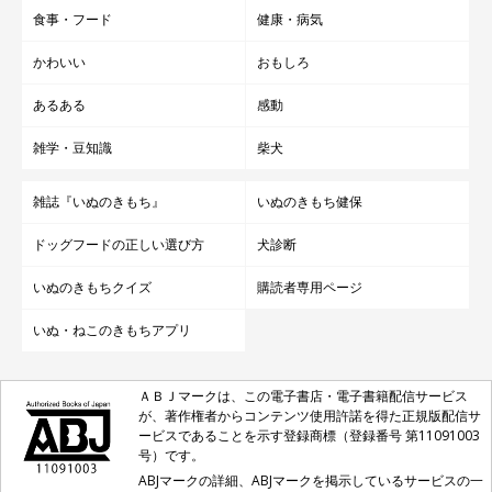
食事・フード
健康・病気
かわいい
おもしろ
あるある
感動
雑学・豆知識
柴犬
雑誌『いぬのきもち』
いぬのきもち健保
ドッグフードの正しい選び方
犬診断
いぬのきもちクイズ
購読者専用ページ
いぬ・ねこのきもちアプリ
ＡＢＪマークは、この電子書店・電子書籍配信サービス
が、著作権者からコンテンツ使用許諾を得た正規版配信サ
ービスであることを示す登録商標（登録番号 第11091003
号）です。
ABJマークの詳細、ABJマークを掲示しているサービスの一