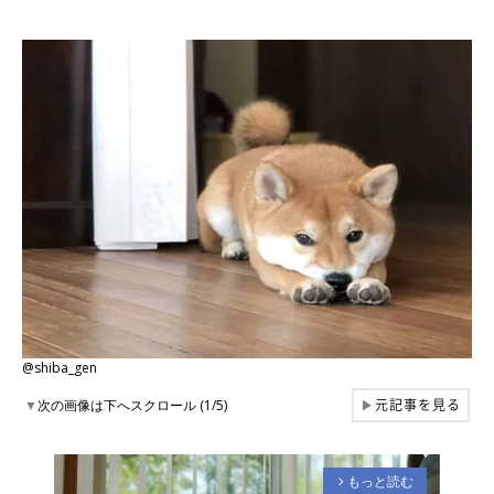
@shiba_gen
元記事を見る
▼
次の画像は下へスクロール (1/5)
▶
もっと読む
arrow_forward_ios