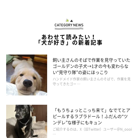
あわせて読みたい！
「犬が好き」の新着記事
飼い主さんのそばで作業を見守っていた
ゴールデンの子犬→1才の今も変わらな
い“見守り隊”の姿にほっこり
ハンドメイド作家の飼い主さんのそばで、作業を見
守ってきたゴー …
「もうちょっとこっち来て」なでてとア
ピールするラブラドール！ふだんの“ツ
ンデレ”な様子にもキュン
ご紹介するのは、X（旧Twitter）ユーザー＠N_oooi
…