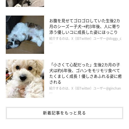
お腹を見せてゴロゴロしていた生後2カ
月のシーズー子犬→約3年後、人に寄り
添う優しいコに成長した姿にほっこり
紹介するのは、X（旧Twitter）ユーザー@doggy_c
…
「小さくて心配だった」生後2カ月の子
犬は約6年後、ゴハンをモリモリ食べて
たくましく成長！優しさあふれる姿に癒
される
紹介するのは、X（旧Twitter）ユーザー@ginchan
…
新着記事をもっと見る