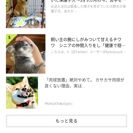
服し頼もしいコに成長！
お迎え当日は緊張した様子を見せていた元野犬の保
護子犬。あれか …
飼い主の腕にしがみついて甘えるチワ
ワ シニアの仲間入りをし「健康で穏や
かな暮らしが続いてほしい」と願う
こちらは、X（旧Twitter）ユーザー＠kotubusuk …
「肉球放置」絶対やめて。 カサカサ肉球が
良くない理由、実は...
PR(AIGATE株式会社)
もっと見る