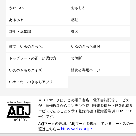
かわいい
おもしろ
あるある
感動
雑学・豆知識
柴犬
雑誌『いぬのきもち』
いぬのきもち健保
ドッグフードの正しい選び方
犬診断
いぬのきもちクイズ
購読者専用ページ
いぬ・ねこのきもちアプリ
ＡＢＪマークは、この電子書店・電子書籍配信サービス
が、著作権者からコンテンツ使用許諾を得た正規版配信サ
ービスであることを示す登録商標（登録番号 第11091003
号）です。
ABJマークの詳細、ABJマークを掲示しているサービスの一
覧はこちら→
https://aebs.or.jp/