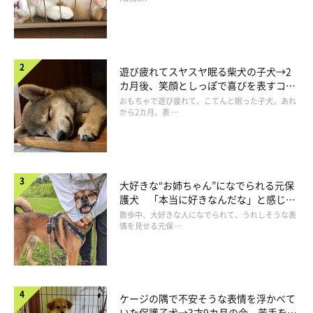
遊び疲れてスヤスヤ眠る柴犬の子犬→2
カ月後、笑顔としっぽで喜びを表すコに
成長！
おもちゃで遊び疲れて、こてんと眠った子犬。あれ
から2カ月、表 …
大好きな“お姉ちゃん”になでられる元保
護犬 「本当に好きなんだな」と感じる
表情にほっこり
散歩中、大好きな人になでられて、うれしそうな表
情を見せる元保 …
ケージの隅で不安そうな表情を浮かべて
いた保護子犬→3才9カ月の今、苦手を克