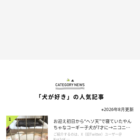
「犬が好き」の人気記事
※2026年8月更新
お迎え初日から“ヘソ天”で寝ていたやん
ちゃなコーギー子犬が7才に→ニコニ
コ“コーギースマイル”が魅力のコに成
ご紹介するのは、X（旧Twitter）ユーザー＠
長！
Kus1oK …