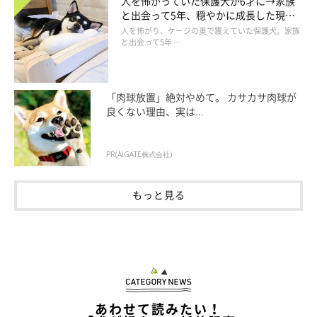
人を怖がっていた保護犬が6才に→家族
と出会って5年、穏やかに成長した現在
の姿にグッとくる
人を怖がり、ケージの奥で震えていた保護犬。家族
と出会って5年 …
「肉球放置」絶対やめて。 カサカサ肉球が
良くない理由、実は...
PR(AIGATE株式会社)
もっと見る
あわせて読みたい！