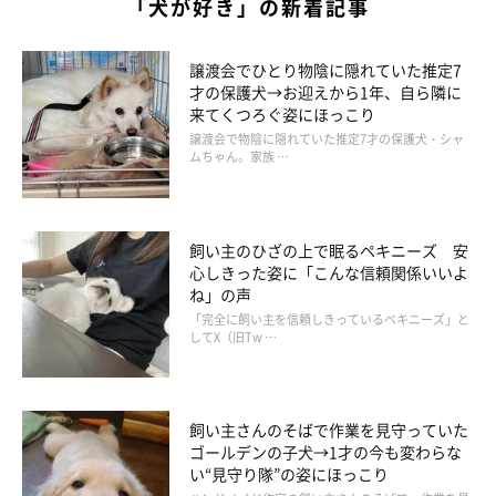
「犬が好き」の新着記事
譲渡会でひとり物陰に隠れていた推定7
才の保護犬→お迎えから1年、自ら隣に
来てくつろぐ姿にほっこり
譲渡会で物陰に隠れていた推定7才の保護犬・シャ
ムちゃん。家族 …
飼い主のひざの上で眠るペキニーズ 安
心しきった姿に「こんな信頼関係いいよ
ね」の声
「完全に飼い主を信頼しきっているペキニーズ」と
してX（旧Tw …
飼い主さんのそばで作業を見守っていた
ゴールデンの子犬→1才の今も変わらな
い“見守り隊”の姿にほっこり