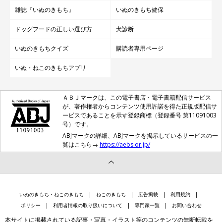
雑誌『いぬのきもち』
いぬのきもち健保
ドッグフードの正しい選び方
犬診断
いぬのきもちクイズ
購読者専用ページ
いぬ・ねこのきもちアプリ
ＡＢＪマークは、この電子書店・電子書籍配信サービス
が、著作権者からコンテンツ使用許諾を得た正規版配信サ
ービスであることを示す登録商標（登録番号 第11091003
号）です。
ABJマークの詳細、ABJマークを掲示しているサービスの一
覧はこちら→
https://aebs.or.jp/
いぬのきもち・ねこのきもち
ねこのきもち
広告掲載
利用規約
ポリシー
利用者情報の取り扱いについて
専門家一覧
お問い合わせ
本サイトに掲載されている記事・写真・イラスト等のコンテンツの無断転載を