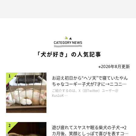
「犬が好き」の人気記事
※2026年8月更新
お迎え初日から“ヘソ天”で寝ていたやん
ちゃなコーギー子犬が7才に→ニコニ
コ“コーギースマイル”が魅力のコに成
ご紹介するのは、X（旧Twitter）ユーザー＠
長！
Kus1oK …
遊び疲れてスヤスヤ眠る柴犬の子犬→2
カ月後、笑顔としっぽで喜びを表すコに