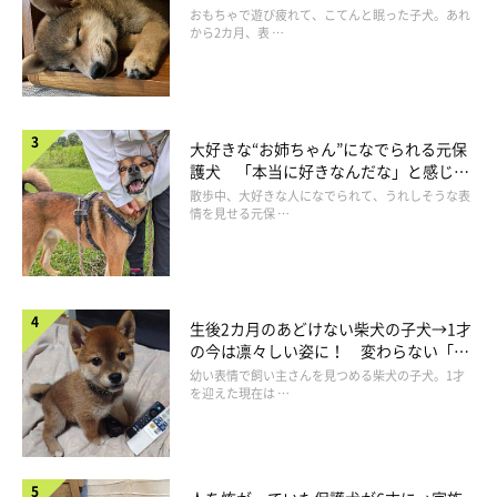
成長！
おもちゃで遊び疲れて、こてんと眠った子犬。あれ
から2カ月、表 …
大好きな“お姉ちゃん”になでられる元保
護犬 「本当に好きなんだな」と感じる
表情にほっこり
散歩中、大好きな人になでられて、うれしそうな表
情を見せる元保 …
生後2カ月のあどけない柴犬の子犬→1才
の今は凛々しい姿に！ 変わらない「く
りくりおめめ」にもほっこり
幼い表情で飼い主さんを見つめる柴犬の子犬。1才
を迎えた現在は …