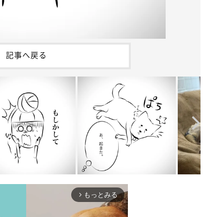
記事へ戻る
もっとみる
arrow_forward_ios