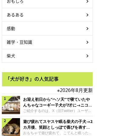
おもしろ
あるある
感動
雑学・豆知識
柴犬
「犬が好き」の人気記事
※2026年8月更新
お迎え初日から“ヘソ天”で寝ていたや
んちゃなコーギー子犬が7才に→ニコニ
コ“コーギースマイル”が魅力のコに成
ご紹介するのは、X（旧Twitter）ユーザー
＠Kus1oKg2vsgdWS2さんの愛犬でウェル
長！
遊び疲れてスヤスヤ眠る柴犬の子犬→2
シュ・コーギー・ペンブロークの神楽ちゃ
ん。今年の8月で7才になるという神楽ちゃ
カ月後、笑顔としっぽで喜びを表すコ
んですが、いったいどんな子犬時代を過ご
に成長！
おもちゃで遊び疲れて、こてんと眠った子