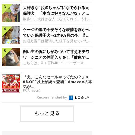
したのでしょうか。今回は、神楽ちゃんの
犬。あれから2カ月、表情や行動にさまざ
成長を飼い主さんと振り返ります！神楽ち
大好きな“お姉ちゃん”になでられる元
まな変化が見られるようになりました。遊
ゃんの成長について聞いた！お迎えから数
び疲れて眠る生後2カ月のなっちゃん遊び
保護犬 「本当に好きなんだな」と感
日後の神楽ちゃん（撮影時生後2カ月）＠
疲れた様子のなっちゃん。@Pkndg_紹介
じる表情にほっこり
散歩中、大好きな人になでられて、うれし
Kus1oKg2vsgdWS2――お迎え当初の神楽
するのは、X（旧Twitter）ユーザー
そうな表情を見せる元保護犬。甘えるよう
ちゃんの様子について教えてください。飼
@Pkndg_さんの愛犬・なっちゃん（取材
ケージの隅で不安そうな表情を浮かべ
な姿に、見ているこちらまでほっこりしま
い主さん： 「お迎え当日から“ヘソ天”で寝
時、生後4カ月／柴犬）。こちらの写真
す。大好きな“お姉ちゃん”に甘える小次郎
ていた保護子犬→3才9カ月の今、苦手
るようなコでし
は、なっちゃんが生後2カ月のころに撮影
くん妹さんになでてもらい、うれしそうな
を克服し頼もしいコに成長！
お迎え当日は緊張した様子を見せていた元
された一枚です。この日、なっちゃんは家
表情を見せる小次郎くん（2026年6月撮
野犬の保護子犬。あれから約3年半、苦手
族と一緒におもちゃで遊んでいました。た
影）。@mika_Jimmy紹介するのは、X（旧
飼い主の腕にしがみついて甘えるチワ
だったことを一つひとつ克服し、家族に寄
くさん遊んで疲れたのか、その後は眠り始
Twitter）ユーザー@mika_Jimmyさんの愛
り添う姿を見せています。お迎え当日、ケ
ワ シニアの仲間入りをし「健康で穏
めたそうです。眠るなっちゃん。
犬・小次郎くん（撮影時5才）。こちら
ージの隅で不安そうにお迎え当日のシルビ
やかな暮らしが続いてほしい」と願う
こちらは、X（旧Twitter）ユーザー＠
@Pkndg_
は、飼い主さんの妹さんと一緒に散歩をし
アちゃん。@nemonemotos今回紹介する
kotubusuke617さんが投稿した写真。写
たときに撮影したという一枚です。この
のは、X（旧Twitter）ユーザー
っているのは、愛犬でチワワのつぶしゃん
「え、こんなセールやってたの？」8
日、飼い主さんは実家から自宅へ帰る途
@nemonemotosさんの愛犬・シルビアち
（本名：こつぶちゃん）です。飼い主さん
0％OFF以上が続々登場！Amazonの本
中、妹さんと公園で待ち合わせ
ゃん（撮影当時、生後推定2カ月）。飼い
の腕にしがみつくつぶしゃん（撮影時6
気が...
主さんが「#最初に撮った一枚」として投
才）＠kotubusuke617撮影当時の状況に
PR(Amazon)
稿した写真には、ケージの隅で不安そうな
ついて伺うと、飼い主さんはこう教えてく
Recommended by
表情を浮かべるシルビアちゃんの姿が写っ
れました。飼い主さん： 「ある休日のこ
ていました。こちらは、保護犬だったシル
とです。私がソファに座った途端にひざの
上にのってきたので、そのままなでながら
もっと見る
テレビを見ていたのですが、微動だにしな
いので気になって見てみると、腕にしがみ
つくような形で気持ちよさそうに