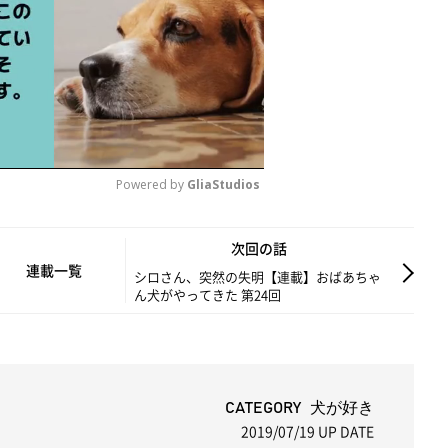
Powered by 
GliaStudios
M
次回の話
u
連載一覧
シロさん、突然の失明【連載】おばあちゃ
ん犬がやってきた 第24回
t
e
CATEGORY 犬が好き
2019/07/19
UP DATE