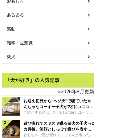
おもしろ
あるある
感動
雑学・豆知識
柴犬
「犬が好き」の人気記事
※2026年8月更新
お迎え初日から“ヘソ天”で寝ていたや
んちゃなコーギー子犬が7才に→ニコニ
コ“コーギースマイル”が魅力のコに成
ご紹介するのは、X（旧Twitter）ユーザー
＠Kus1oKg2vsgdWS2さんの愛犬でウェル
長！
遊び疲れてスヤスヤ眠る柴犬の子犬→2
シュ・コーギー・ペンブロークの神楽ちゃ
ん。今年の8月で7才になるという神楽ちゃ
カ月後、笑顔としっぽで喜びを表すコ
んですが、いったいどんな子犬時代を過ご
に成長！
おもちゃで遊び疲れて、こてんと眠った子