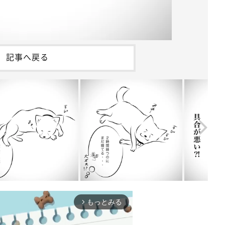
記事へ戻る
もっとみる
arrow_forward_ios