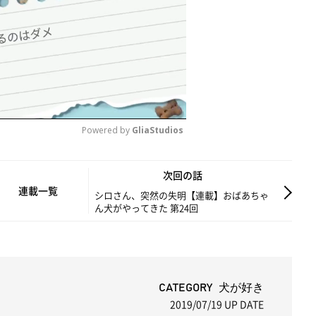
Powered by 
GliaStudios
M
次回の話
u
連載一覧
シロさん、突然の失明【連載】おばあちゃ
ん犬がやってきた 第24回
t
e
CATEGORY 犬が好き
2019/07/19
UP DATE