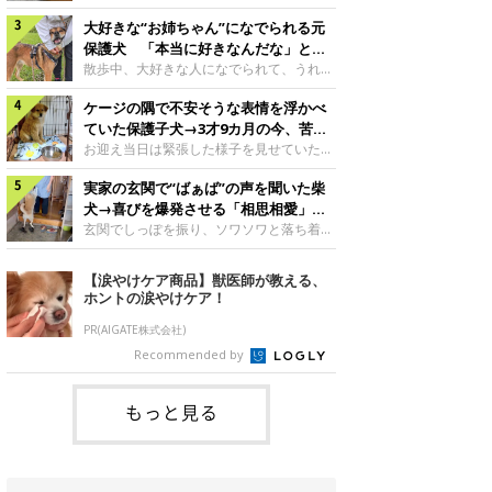
したのでしょうか。今回は、神楽ちゃんの
犬。あれから2カ月、表情や行動にさまざ
成長を飼い主さんと振り返ります！神楽ち
大好きな“お姉ちゃん”になでられる元
まな変化が見られるようになりました。遊
ゃんの成長について聞いた！お迎えから数
び疲れて眠る生後2カ月のなっちゃん遊び
保護犬 「本当に好きなんだな」と感
日後の神楽ちゃん（撮影時生後2カ月）＠
疲れた様子のなっちゃん。@Pkndg_紹介
じる表情にほっこり
散歩中、大好きな人になでられて、うれし
Kus1oKg2vsgdWS2――お迎え当初の神楽
するのは、X（旧Twitter）ユーザー
そうな表情を見せる元保護犬。甘えるよう
ちゃんの様子について教えてください。飼
@Pkndg_さんの愛犬・なっちゃん（取材
ケージの隅で不安そうな表情を浮かべ
な姿に、見ているこちらまでほっこりしま
い主さん： 「お迎え当日から“ヘソ天”で寝
時、生後4カ月／柴犬）。こちらの写真
す。大好きな“お姉ちゃん”に甘える小次郎
ていた保護子犬→3才9カ月の今、苦手
るようなコでし
は、なっちゃんが生後2カ月のころに撮影
くん妹さんになでてもらい、うれしそうな
を克服し頼もしいコに成長！
お迎え当日は緊張した様子を見せていた元
された一枚です。この日、なっちゃんは家
表情を見せる小次郎くん（2026年6月撮
野犬の保護子犬。あれから約3年半、苦手
族と一緒におもちゃで遊んでいました。た
影）。@mika_Jimmy紹介するのは、X（旧
実家の玄関で“ばぁば”の声を聞いた柴
だったことを一つひとつ克服し、家族に寄
くさん遊んで疲れたのか、その後は眠り始
Twitter）ユーザー@mika_Jimmyさんの愛
り添う姿を見せています。お迎え当日、ケ
犬→喜びを爆発させる「相思相愛」な
めたそうです。眠るなっちゃん。
犬・小次郎くん（撮影時5才）。こちら
ージの隅で不安そうにお迎え当日のシルビ
光景にほっこり
玄関でしっぽを振り、ソワソワと落ち着か
@Pkndg_
は、飼い主さんの妹さんと一緒に散歩をし
アちゃん。@nemonemotos今回紹介する
ない様子の柴犬。その先には、大好きな人
たときに撮影したという一枚です。この
のは、X（旧Twitter）ユーザー
との再会が待っていました。玄関でソワソ
【涙やけケア商品】獣医師が教える、
日、飼い主さんは実家から自宅へ帰る途
@nemonemotosさんの愛犬・シルビアち
ワする福丸くんソワソワした様子を見せる
ホントの涙やけケア！
中、妹さんと公園で待ち合わせ
ゃん（撮影当時、生後推定2カ月）。飼い
福丸くん。@totomo_fukumaru紹介する
主さんが「#最初に撮った一枚」として投
のは、X（旧Twitter）ユーザー
PR(AIGATE株式会社)
稿した写真には、ケージの隅で不安そうな
@totomo_fukumaruさんが投稿していた
Recommended by
表情を浮かべるシルビアちゃんの姿が写っ
動画。玄関でしっぽを振っているのは、愛
ていました。こちらは、保護犬だったシル
犬・福丸くん（撮影時11才／柴犬）です。
何やらソワソワしている様子が印象的です
もっと見る
が、それにはほっこりする理由がありまし
た。 玄関で聞こえた、うれしい声ばぁば
に会えて喜ぶ福丸くん。@to