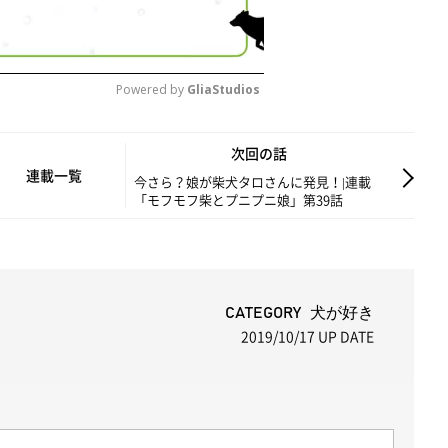
Powered by 
GliaStudios
M
次回の話
u
連載一覧
今さら？娘が柴犬タロさんに発見！|連載
「モフモフ柴とプニプニ娘」第39話
t
e
CATEGORY 犬が好き
2019/10/17
UP DATE