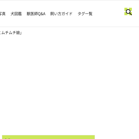
写真
犬図鑑
獣医師Q&A
飼い方ガイド
タグ一覧
とムチムチ娘」