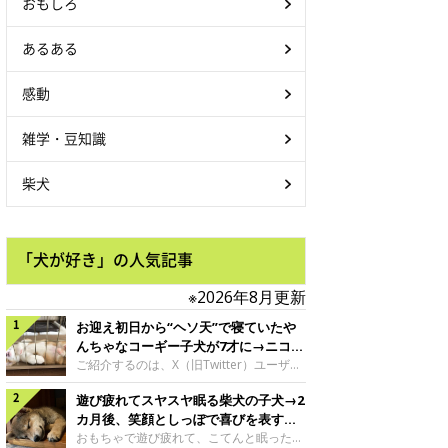
おもしろ
あるある
感動
雑学・豆知識
柴犬
「犬が好き」の人気記事
※2026年8月更新
お迎え初日から“ヘソ天”で寝ていたや
んちゃなコーギー子犬が7才に→ニコニ
コ“コーギースマイル”が魅力のコに成
ご紹介するのは、X（旧Twitter）ユーザー
＠Kus1oKg2vsgdWS2さんの愛犬でウェル
長！
遊び疲れてスヤスヤ眠る柴犬の子犬→2
シュ・コーギー・ペンブロークの神楽ちゃ
ん。今年の8月で7才になるという神楽ちゃ
カ月後、笑顔としっぽで喜びを表すコ
んですが、いったいどんな子犬時代を過ご
に成長！
おもちゃで遊び疲れて、こてんと眠った子