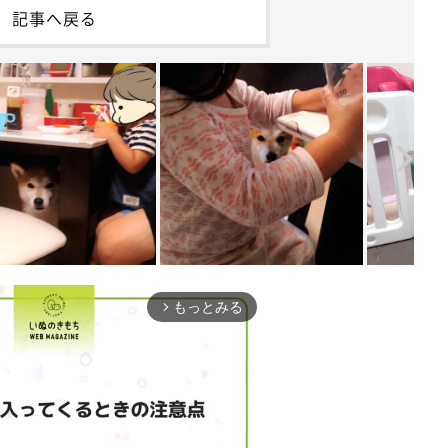
記事へ戻る
もっとみる
arrow_forward_ios