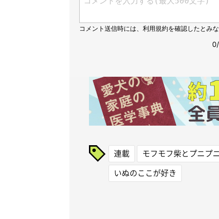
連載
モフモフ柴とプニプ
いぬのここが好き