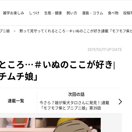
雑学お楽しみ
しつけ
生態・健康
飼い方
漫画・コラム
食べ物
投稿
プニ娘
黙って見守ってくれるところ…＃いぬのここが好き|連載「モフモフ柴
2019/10/17
UP DATE
ところ…＃いぬのここが好き|
チムチ娘」
次回の話
連載一覧
今さら？娘が柴犬タロさんに発見！|連載
「モフモフ柴とプニプニ娘」第39話