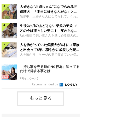
したのでしょうか。今回は、神楽ちゃんの
犬。あれから2カ月、表情や行動にさまざ
成長を飼い主さんと振り返ります！神楽ち
大好きな“お姉ちゃん”になでられる元
まな変化が見られるようになりました。遊
ゃんの成長について聞いた！お迎えから数
び疲れて眠る生後2カ月のなっちゃん遊び
保護犬 「本当に好きなんだな」と感
日後の神楽ちゃん（撮影時生後2カ月）＠
疲れた様子のなっちゃん。@Pkndg_紹介
じる表情にほっこり
散歩中、大好きな人になでられて、うれし
Kus1oKg2vsgdWS2――お迎え当初の神楽
するのは、X（旧Twitter）ユーザー
そうな表情を見せる元保護犬。甘えるよう
ちゃんの様子について教えてください。飼
@Pkndg_さんの愛犬・なっちゃん（取材
生後2カ月のあどけない柴犬の子犬→1
な姿に、見ているこちらまでほっこりしま
い主さん： 「お迎え当日から“ヘソ天”で寝
時、生後4カ月／柴犬）。こちらの写真
す。大好きな“お姉ちゃん”に甘える小次郎
才の今は凛々しい姿に！ 変わらない
るようなコでし
は、なっちゃんが生後2カ月のころに撮影
くん妹さんになでてもらい、うれしそうな
「くりくりおめめ」にもほっこり
幼い表情で飼い主さんを見つめる柴犬の子
された一枚です。この日、なっちゃんは家
表情を見せる小次郎くん（2026年6月撮
犬。1才を迎えた現在はすっかり成犬らし
族と一緒におもちゃで遊んでいました。た
影）。@mika_Jimmy紹介するのは、X（旧
人を怖がっていた保護犬が6才に→家族
くなりましたが、子犬のころから変わらな
くさん遊んで疲れたのか、その後は眠り始
Twitter）ユーザー@mika_Jimmyさんの愛
いところもあるそうです。家族に迎えたば
と出会って5年、穏やかに成長した現在
めたそうです。眠るなっちゃん。
犬・小次郎くん（撮影時5才）。こちら
かりの小さな慎之介くん生後2カ月の慎之
の姿にグッとくる
人を怖がり、ケージの奥で震えていた保護
@Pkndg_
は、飼い主さんの妹さんと一緒に散歩をし
介くん。@BLACKpurupuru紹介するの
犬。家族と出会って5年、今では笑顔を見
たときに撮影したという一枚です。この
は、X（旧Twitter）ユーザー
せ、飼い主さんの娘さんにも少しずつ心を
「持ち家を売る時のNG行為」知ってる
日、飼い主さんは実家から自宅へ帰る途
@BLACKpurupuruさんの愛犬・慎之介く
開くようになりました。（写真左から）先
だけで得する事とは
中、妹さんと公園で待ち合わせ
ん（取材時1才／柴犬）です。こちらは、
住犬・ライナちゃん、レオナちゃん。
慎之介くんが生後2カ月のころ、家族に迎
@lina_and_leona紹介するのは、
PR(イエウール)
えて約2週間後に撮影された一枚。小さな
Instagramユーザー@lina_and_leonaさん
Recommended by
体とあどけない表情が印象的です。飼い主
の愛犬・レオナちゃん（取材時6才／柴犬
さんの夫に抱っこされる慎之介くん。@B
／写真右）です。穏やかで優しい表情を見
せる今の姿からは想像できませんが、レオ
もっと見る
ナちゃんには悲しい過去があるといいま
す。人が怖くてケージの中で震えていた家
に来て2日目のレオナちゃん。@