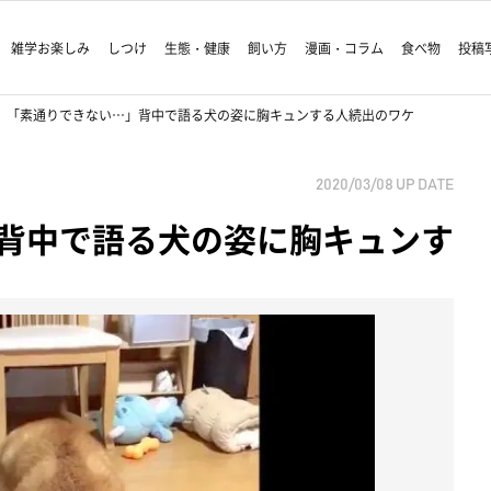
雑学お楽しみ
しつけ
生態・健康
飼い方
漫画・コラム
食べ物
投稿
「素通りできない…」背中で語る犬の姿に胸キュンする人続出のワケ
2020/03/08
UP DATE
背中で語る犬の姿に胸キュンす