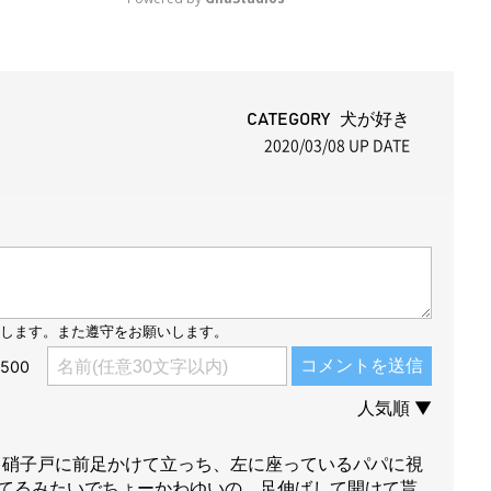
M
u
t
CATEGORY 犬が好き
2020/03/08
UP DATE
e