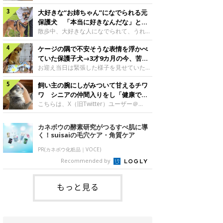
したのでしょうか。今回は、神楽ちゃんの
犬。あれから2カ月、表情や行動にさまざ
成長を飼い主さんと振り返ります！神楽ち
大好きな“お姉ちゃん”になでられる元
まな変化が見られるようになりました。遊
ゃんの成長について聞いた！お迎えから数
び疲れて眠る生後2カ月のなっちゃん遊び
保護犬 「本当に好きなんだな」と感
日後の神楽ちゃん（撮影時生後2カ月）＠
疲れた様子のなっちゃん。@Pkndg_紹介
じる表情にほっこり
散歩中、大好きな人になでられて、うれし
Kus1oKg2vsgdWS2――お迎え当初の神楽
するのは、X（旧Twitter）ユーザー
そうな表情を見せる元保護犬。甘えるよう
ちゃんの様子について教えてください。飼
@Pkndg_さんの愛犬・なっちゃん（取材
ケージの隅で不安そうな表情を浮かべ
な姿に、見ているこちらまでほっこりしま
い主さん： 「お迎え当日から“ヘソ天”で寝
時、生後4カ月／柴犬）。こちらの写真
す。大好きな“お姉ちゃん”に甘える小次郎
ていた保護子犬→3才9カ月の今、苦手
るようなコでし
は、なっちゃんが生後2カ月のころに撮影
くん妹さんになでてもらい、うれしそうな
を克服し頼もしいコに成長！
お迎え当日は緊張した様子を見せていた元
された一枚です。この日、なっちゃんは家
表情を見せる小次郎くん（2026年6月撮
野犬の保護子犬。あれから約3年半、苦手
族と一緒におもちゃで遊んでいました。た
影）。@mika_Jimmy紹介するのは、X（旧
飼い主の腕にしがみついて甘えるチワ
だったことを一つひとつ克服し、家族に寄
くさん遊んで疲れたのか、その後は眠り始
Twitter）ユーザー@mika_Jimmyさんの愛
り添う姿を見せています。お迎え当日、ケ
ワ シニアの仲間入りをし「健康で穏
めたそうです。眠るなっちゃん。
犬・小次郎くん（撮影時5才）。こちら
ージの隅で不安そうにお迎え当日のシルビ
やかな暮らしが続いてほしい」と願う
こちらは、X（旧Twitter）ユーザー＠
@Pkndg_
は、飼い主さんの妹さんと一緒に散歩をし
アちゃん。@nemonemotos今回紹介する
kotubusuke617さんが投稿した写真。写
たときに撮影したという一枚です。この
のは、X（旧Twitter）ユーザー
っているのは、愛犬でチワワのつぶしゃん
カネボウの酵素研究がつるすべ肌に導
日、飼い主さんは実家から自宅へ帰る途
@nemonemotosさんの愛犬・シルビアち
（本名：こつぶちゃん）です。飼い主さん
く！suisaiの毛穴ケア・角質ケア
中、妹さんと公園で待ち合わせ
ゃん（撮影当時、生後推定2カ月）。飼い
の腕にしがみつくつぶしゃん（撮影時6
主さんが「#最初に撮った一枚」として投
才）＠kotubusuke617撮影当時の状況に
PR(カネボウ化粧品｜VOCE)
稿した写真には、ケージの隅で不安そうな
ついて伺うと、飼い主さんはこう教えてく
Recommended by
表情を浮かべるシルビアちゃんの姿が写っ
れました。飼い主さん： 「ある休日のこ
ていました。こちらは、保護犬だったシル
とです。私がソファに座った途端にひざの
上にのってきたので、そのままなでながら
もっと見る
テレビを見ていたのですが、微動だにしな
いので気になって見てみると、腕にしがみ
つくような形で気持ちよさそうに