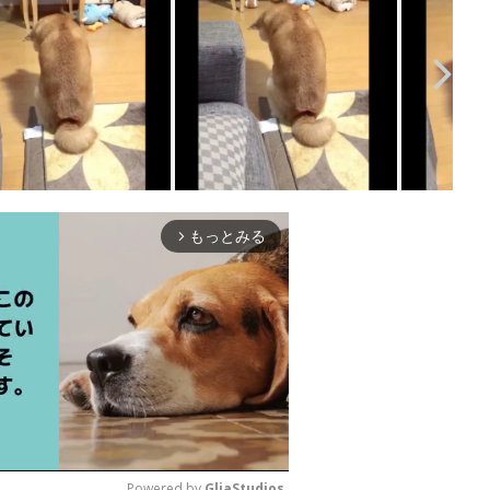
もっとみる
arrow_forward_ios
Powered by 
GliaStudios