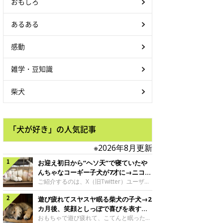
おもしろ
あるある
感動
雑学・豆知識
柴犬
「犬が好き」の人気記事
※2026年8月更新
お迎え初日から“ヘソ天”で寝ていたや
んちゃなコーギー子犬が7才に→ニコニ
コ“コーギースマイル”が魅力のコに成
ご紹介するのは、X（旧Twitter）ユーザー
＠Kus1oKg2vsgdWS2さんの愛犬でウェル
長！
遊び疲れてスヤスヤ眠る柴犬の子犬→2
シュ・コーギー・ペンブロークの神楽ちゃ
ん。今年の8月で7才になるという神楽ちゃ
カ月後、笑顔としっぽで喜びを表すコ
んですが、いったいどんな子犬時代を過ご
に成長！
おもちゃで遊び疲れて、こてんと眠った子