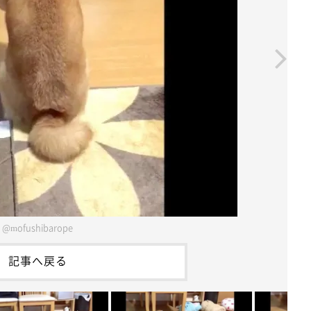
@mofushibarope
記事へ戻る