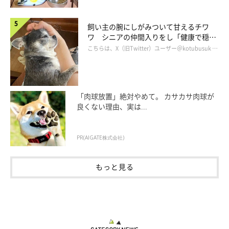
飼い主の腕にしがみついて甘えるチワ
ワ シニアの仲間入りをし「健康で穏や
かな暮らしが続いてほしい」と願う
こちらは、X（旧Twitter）ユーザー＠kotubusuk …
「肉球放置」絶対やめて。 カサカサ肉球が
良くない理由、実は...
PR(AIGATE株式会社)
もっと見る