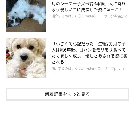
月のシーズー子犬→約3年後、人に寄り
添う優しいコに成長した姿にほっこり
紹介するのは、X（旧Twitter）ユーザー@doggy_c
…
「小さくて心配だった」生後2カ月の子
犬は約6年後、ゴハンをモリモリ食べて
たくましく成長！優しさあふれる姿に癒
される
紹介するのは、X（旧Twitter）ユーザー@ginchan
…
新着記事をもっと見る