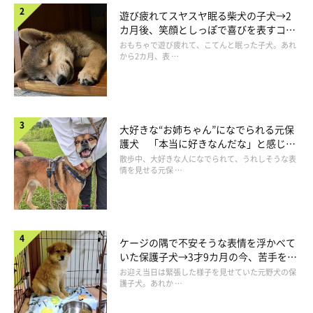
遊び疲れてスヤスヤ眠る柴犬の子犬→2
カ月後、笑顔としっぽで喜びを表すコに
成長！
おもちゃで遊び疲れて、こてんと眠った子犬。あれ
から2カ月、表 …
大好きな“お姉ちゃん”になでられる元保
護犬 「本当に好きなんだな」と感じる
表情にほっこり
散歩中、大好きな人になでられて、うれしそうな表
情を見せる元保 …
ケージの隅で不安そうな表情を浮かべて
いた保護子犬→3才9カ月の今、苦手を克
服し頼もしいコに成長！
お迎え当日は緊張した様子を見せていた元野犬の保
護子犬。あれか …