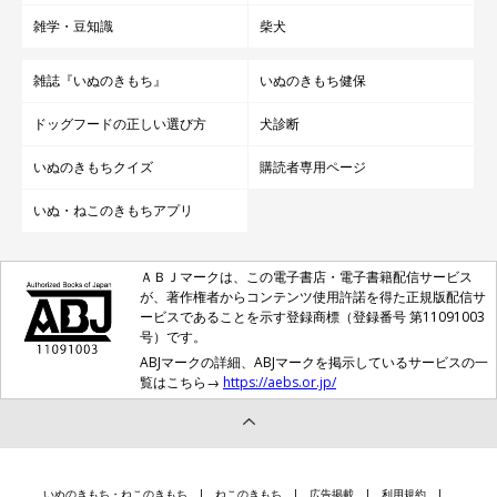
雑学・豆知識
柴犬
雑誌『いぬのきもち』
いぬのきもち健保
ドッグフードの正しい選び方
犬診断
いぬのきもちクイズ
購読者専用ページ
いぬ・ねこのきもちアプリ
ＡＢＪマークは、この電子書店・電子書籍配信サービス
が、著作権者からコンテンツ使用許諾を得た正規版配信サ
ービスであることを示す登録商標（登録番号 第11091003
号）です。
ABJマークの詳細、ABJマークを掲示しているサービスの一
覧はこちら→
https://aebs.or.jp/
いぬのきもち・ねこのきもち
ねこのきもち
広告掲載
利用規約