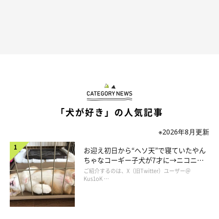
「犬が好き」の人気記事
※2026年8月更新
お迎え初日から“ヘソ天”で寝ていたやん
ちゃなコーギー子犬が7才に→ニコニ
コ“コーギースマイル”が魅力のコに成
ご紹介するのは、X（旧Twitter）ユーザー＠
長！
Kus1oK …