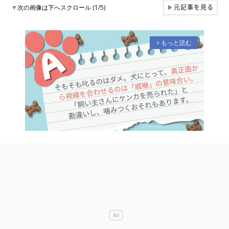
元記事を見る
▼
次の画像は下へスクロール (1/5)
▶
もっと読む
arrow_forward_ios
M
u
t
e