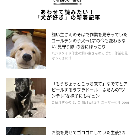
あわせて読みたい！
「犬が好き」の新着記事
飼い主さんのそばで作業を見守っていた
ゴールデンの子犬→1才の今も変わらな
い“見守り隊”の姿にほっこり
ハンドメイド作家の飼い主さんのそばで、作業を見
守ってきたゴー …
「もうちょっとこっち来て」なでてとア
ピールするラブラドール！ふだんの“ツ
ンデレ”な様子にもキュン
ご紹介するのは、X（旧Twitter）ユーザー＠N_oooi
…
お腹を見せてゴロゴロしていた生後2カ