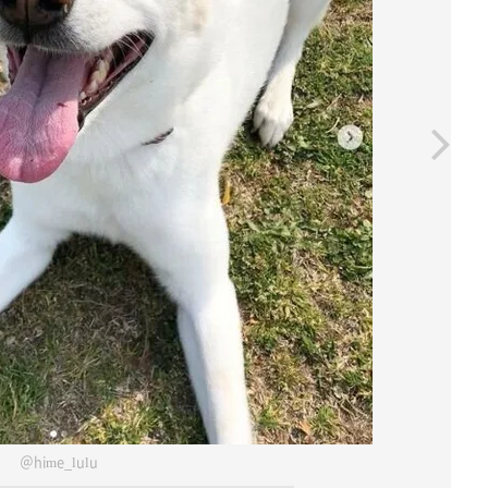
＠hime_lulu