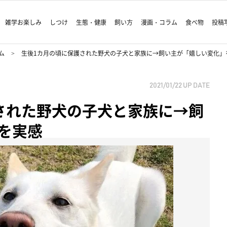
雑学お楽しみ
しつけ
生態・健康
飼い方
漫画・コラム
食べ物
投稿
ム
生後1カ月の頃に保護された野犬の子犬と家族に→飼い主が「嬉しい変化」
2021/01/22
UP DATE
された野犬の子犬と家族に→飼
を実感