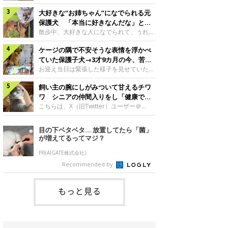
したのでしょうか。今回は、神楽ちゃんの
犬。あれから2カ月、表情や行動にさまざ
成長を飼い主さんと振り返ります！神楽ち
大好きな“お姉ちゃん”になでられる元
まな変化が見られるようになりました。遊
ゃんの成長について聞いた！お迎えから数
び疲れて眠る生後2カ月のなっちゃん遊び
保護犬 「本当に好きなんだな」と感
日後の神楽ちゃん（撮影時生後2カ月）＠
疲れた様子のなっちゃん。@Pkndg_紹介
じる表情にほっこり
散歩中、大好きな人になでられて、うれし
Kus1oKg2vsgdWS2――お迎え当初の神楽
するのは、X（旧Twitter）ユーザー
そうな表情を見せる元保護犬。甘えるよう
ちゃんの様子について教えてください。飼
@Pkndg_さんの愛犬・なっちゃん（取材
ケージの隅で不安そうな表情を浮かべ
な姿に、見ているこちらまでほっこりしま
い主さん： 「お迎え当日から“ヘソ天”で寝
時、生後4カ月／柴犬）。こちらの写真
す。大好きな“お姉ちゃん”に甘える小次郎
ていた保護子犬→3才9カ月の今、苦手
るようなコでし
は、なっちゃんが生後2カ月のころに撮影
くん妹さんになでてもらい、うれしそうな
を克服し頼もしいコに成長！
お迎え当日は緊張した様子を見せていた元
された一枚です。この日、なっちゃんは家
表情を見せる小次郎くん（2026年6月撮
野犬の保護子犬。あれから約3年半、苦手
族と一緒におもちゃで遊んでいました。た
影）。@mika_Jimmy紹介するのは、X（旧
飼い主の腕にしがみついて甘えるチワ
だったことを一つひとつ克服し、家族に寄
くさん遊んで疲れたのか、その後は眠り始
Twitter）ユーザー@mika_Jimmyさんの愛
り添う姿を見せています。お迎え当日、ケ
ワ シニアの仲間入りをし「健康で穏
めたそうです。眠るなっちゃん。
犬・小次郎くん（撮影時5才）。こちら
ージの隅で不安そうにお迎え当日のシルビ
やかな暮らしが続いてほしい」と願う
こちらは、X（旧Twitter）ユーザー＠
@Pkndg_
は、飼い主さんの妹さんと一緒に散歩をし
アちゃん。@nemonemotos今回紹介する
kotubusuke617さんが投稿した写真。写
たときに撮影したという一枚です。この
のは、X（旧Twitter）ユーザー
っているのは、愛犬でチワワのつぶしゃん
目の下ベタベタ… 放置してたら「菌」
日、飼い主さんは実家から自宅へ帰る途
@nemonemotosさんの愛犬・シルビアち
（本名：こつぶちゃん）です。飼い主さん
が増えてるってマジ？
中、妹さんと公園で待ち合わせ
ゃん（撮影当時、生後推定2カ月）。飼い
の腕にしがみつくつぶしゃん（撮影時6
主さんが「#最初に撮った一枚」として投
才）＠kotubusuke617撮影当時の状況に
PR(AIGATE株式会社)
稿した写真には、ケージの隅で不安そうな
ついて伺うと、飼い主さんはこう教えてく
Recommended by
表情を浮かべるシルビアちゃんの姿が写っ
れました。飼い主さん： 「ある休日のこ
ていました。こちらは、保護犬だったシル
とです。私がソファに座った途端にひざの
上にのってきたので、そのままなでながら
もっと見る
テレビを見ていたのですが、微動だにしな
いので気になって見てみると、腕にしがみ
つくような形で気持ちよさそうに