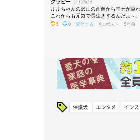
保護犬
エンタメ
インス