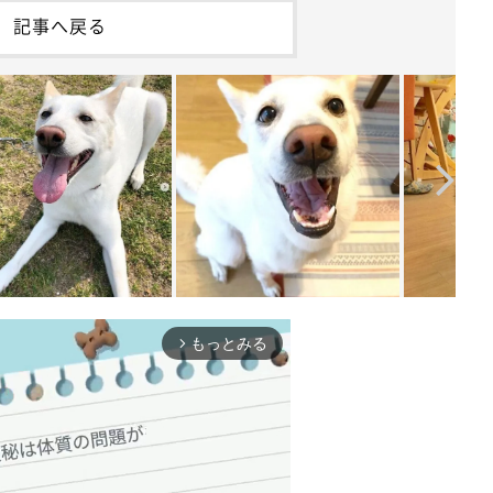
記事へ戻る
もっとみる
arrow_forward_ios