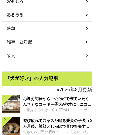
おもしろ
あるある
感動
雑学・豆知識
柴犬
「犬が好き」の人気記事
※2026年8月更新
お迎え初日から“ヘソ天”で寝ていたや
んちゃなコーギー子犬が7才に→ニコニ
コ“コーギースマイル”が魅力のコに成
ご紹介するのは、X（旧Twitter）ユーザー
＠Kus1oKg2vsgdWS2さんの愛犬でウェル
長！
遊び疲れてスヤスヤ眠る柴犬の子犬→2
シュ・コーギー・ペンブロークの神楽ちゃ
ん。今年の8月で7才になるという神楽ちゃ
カ月後、笑顔としっぽで喜びを表すコ
んですが、いったいどんな子犬時代を過ご
に成長！
おもちゃで遊び疲れて、こてんと眠った子