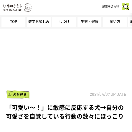
記事をさがす
TOP
雑学お楽しみ
しつけ
生態・健康
飼い方
犬が好き
2021/04/07
UP DATE
「可愛い～！」に敏感に反応する犬→自分の
可愛さを自覚している行動の数々にほっこり