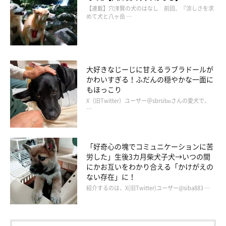
【連載】穴澤賢の犬のはなし 前回、『涼しさを求
めて犬と八ヶ岳 …
大好きなじーじに甘えるラブラドールが
かわいすぎる！ふだんの穏やかな一面に
もほっこり
X（旧Twitter）ユーザー＠sbrsitmさんの愛犬で、
…
「好奇心の塊でコミュニケーションに苦
労した」生後3カ月柴犬子犬→いつの間
にかお互いをわかり合える「かけがえの
ない存在」に！
紹介するのは、X(旧Twitter)ユーザー@siba883 …