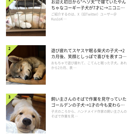
お迎え初日から“ヘソ天”で寝ていたやん
ちゃなコーギー子犬が7才に→ニコニ
コ“コーギースマイル”が魅力のコに成
ご紹介するのは、X（旧Twitter）ユーザー＠
長！
Kus1oK …
遊び疲れてスヤスヤ眠る柴犬の子犬→2
カ月後、笑顔としっぽで喜びを表すコに
成長！
おもちゃで遊び疲れて、こてんと眠った子犬。あれ
から2カ月、表 …
飼い主さんのそばで作業を見守っていた
ゴールデンの子犬→1才の今も変わらな
い“見守り隊”の姿にほっこり
子犬のころから、ハンドメイド作家の飼い主さんの
そばで作業を見 …