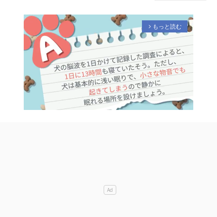
もっと読む
arrow_forward_ios
M
u
t
e