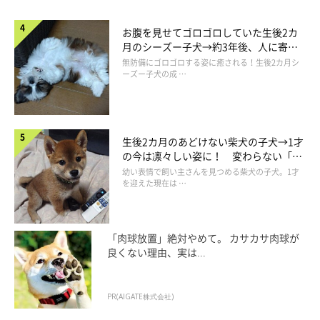
お腹を見せてゴロゴロしていた生後2カ
月のシーズー子犬→約3年後、人に寄り
添う優しいコに成長した姿にほっこり
無防備にゴロゴロする姿に癒される！生後2カ月シ
ーズー子犬の成 …
生後2カ月のあどけない柴犬の子犬→1才
の今は凛々しい姿に！ 変わらない「く
りくりおめめ」にもほっこり
幼い表情で飼い主さんを見つめる柴犬の子犬。1才
を迎えた現在は …
「肉球放置」絶対やめて。 カサカサ肉球が
良くない理由、実は...
PR(AIGATE株式会社)