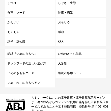
しつけ
しぐさ・生態
食事・フード
健康・病気
かわいい
おもしろ
あるある
感動
雑学・豆知識
柴犬
雑誌『いぬのきもち』
いぬのきもち健保
ドッグフードの正しい選び方
犬診断
いぬのきもちクイズ
購読者専用ページ
いぬ・ねこのきもちアプリ
ＡＢＪマークは、この電子書店・電子書籍配信サービス
が、著作権者からコンテンツ使用許諾を得た正規版配信サ
ービスであることを示す登録商標（登録番号 第11091003
号）です。