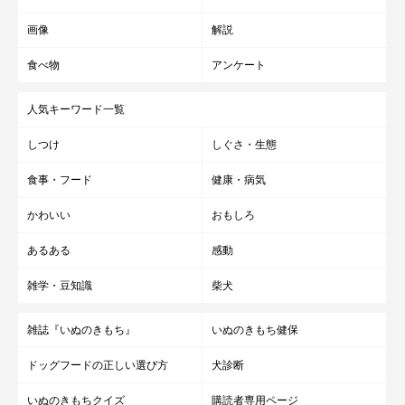
画像
解説
食べ物
アンケート
人気キーワード一覧
しつけ
しぐさ・生態
食事・フード
健康・病気
かわいい
おもしろ
あるある
感動
雑学・豆知識
柴犬
雑誌『いぬのきもち』
いぬのきもち健保
ドッグフードの正しい選び方
犬診断
いぬのきもちクイズ
購読者専用ページ