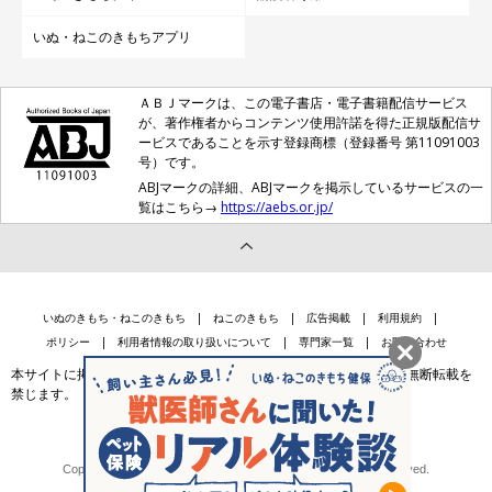
いぬ・ねこのきもちアプリ
ＡＢＪマークは、この電子書店・電子書籍配信サービス
が、著作権者からコンテンツ使用許諾を得た正規版配信サ
ービスであることを示す登録商標（登録番号 第11091003
号）です。
ABJマークの詳細、ABJマークを掲示しているサービスの一
覧はこちら→
https://aebs.or.jp/
いぬのきもち・ねこのきもち
ねこのきもち
広告掲載
利用規約
ポリシー
利用者情報の取り扱いについて
専門家一覧
お問い合わせ
本サイトに掲載されている記事・写真・イラスト等のコンテンツの無断転載を
禁じます。
会社案内
個人情報保護法に基づく公表事項等
Copyright © Benesse Style Care Group Co.,Ltd. All Rights Reserved.