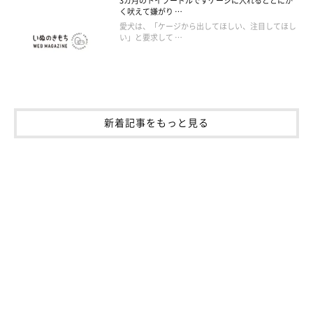
3カ月のトイプードルですケージに入れるととにか
く吠えて嫌がり …
愛犬は、「ケージから出してほしい、注目してほし
い」と要求して …
新着記事をもっと見る