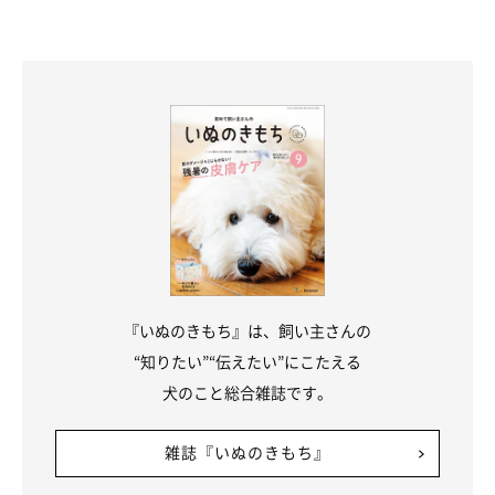
『いぬのきもち』は、飼い主さんの
“知りたい”“伝えたい”にこたえる
犬のこと総合雑誌です。
雑誌『いぬのきもち』