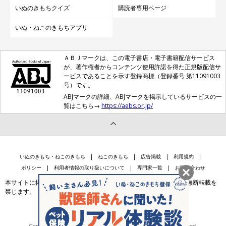
いぬのきもちクイズ
購読者専用ページ
いぬ・ねこのきもちアプリ
ＡＢＪマークは、この電子書店・電子書籍配信サービス
が、著作権者からコンテンツ使用許諾を得た正規版配信サ
ービスであることを示す登録商標（登録番号 第11091003
号）です。
ABJマークの詳細、ABJマークを掲示しているサービスの一
覧はこちら→
https://aebs.or.jp/
いぬのきもち・ねこのきもち
ねこのきもち
広告掲載
利用規約
ポリシー
利用者情報の取り扱いについて
専門家一覧
お問い合わせ
本サイトに掲載されている記事・写真・イラスト等のコンテンツの無断転載を
禁じます。
会社案内
個人情報保護法に基づく公表事項等
Copyright © Benesse Style Care Group Co.,Ltd. All Rights Reserved.