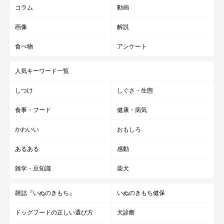
コラム
動画
画像
解説
食べ物
アンケート
人気キーワード一覧
しつけ
しぐさ・生態
食事・フード
健康・病気
かわいい
おもしろ
あるある
感動
雑学・豆知識
柴犬
雑誌『いぬのきもち』
いぬのきもち健保
ドッグフードの正しい選び方
犬診断