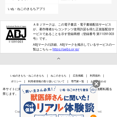
いぬ・ねこのきもちアプリ
ＡＢＪマークは、この電子書店・電子書籍配信サービス
が、著作権者からコンテンツ使用許諾を得た正規版配信サ
ービスであることを示す登録商標（登録番号 第11091003
号）です。
ABJマークの詳細、ABJマークを掲示しているサービスの一
覧はこちら→
https://aebs.or.jp/
いぬのきもち・ねこのきもち
ねこのきもち
広告掲載
利用規約
ポリシー
利用者情報の取り扱いについて
専門家一覧
お問い合わせ
本サイトに掲載されている記事・写真・イラスト等のコンテンツの無断転載を
禁じます。
会社案内
個人情報保護法に基づく公表事項等
Copyright © Benesse Style Care Group Co.,Ltd. All Rights Reserved.