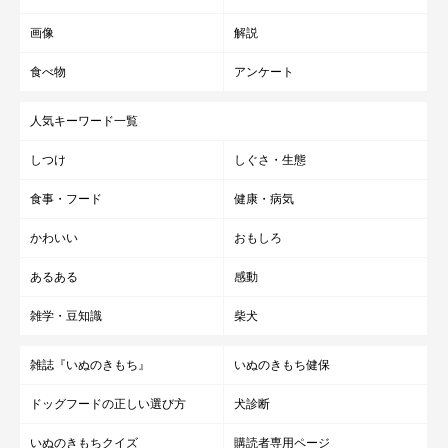
画像
解説
食べ物
アンケート
人気キーワード一覧
しつけ
しぐさ・生態
食事・フード
健康・病気
かわいい
おもしろ
あるある
感動
雑学・豆知識
柴犬
雑誌『いぬのきもち』
いぬのきもち健保
ドッグフードの正しい選び方
犬診断
いぬのきもちクイズ
購読者専用ページ