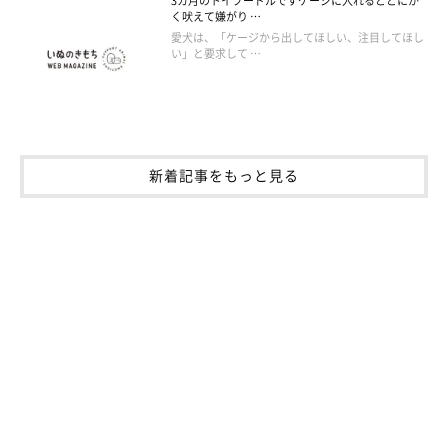
3カ月のトイプードルですケージに入れるととにか
く吠えて嫌がり …
愛犬は、「ケージから出してほしい、注目してほし
い」と要求して …
新着記事をもっと見る