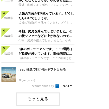
段通りの様子であれば、おそらく空腹時嘔
が、なぜでしょうか。やめさせたほう
吐症候群というお腹が空きすぎているため
がいいのでしょうか。
最近、肉球をよく舐めているのですが、な
に吐いてしまう症状だと思います。前日の
ぜでしょうか。やめさせたほうがいいので
最後の食事から最も時間の空いてしまう朝
犬歯の乳歯が1本残っています。どうし
しょうか。犬は、暇なときやかまってほし
方、犬は空腹を感じ、そろそろごはんだと
いようなときに肉球を舐める行動をするこ
たらいいでしょうか。
いう感覚から、胃の中で胃酸が分泌されま
とがあります。肉球を舐めている時間帯が
犬歯の乳歯が1本残っています。どうした
す。これが空腹の状態で過剰になると犬は
ひとりになっているときや夜寝る前であっ
らいいでしょうか。永久歯に生え変わって
嘔吐して胃液のようなものを吐くことがあ
たりはしませんか？ 犬は暇なときやスト
今朝、尻尾を踏んでしまいました。そ
も、乳歯が抜けずに残ってしまうことはよ
ります。この場合は、夜ごはんを少し遅く
レスがたまったりすると、何かを噛んだり
くあります。放っておくと歯と歯の間に汚
の後ソファーなどに上がれないのです
したり、夜食分をとっておいて、寝る前に
舐めたりしたいという欲求が生まれます。
れがつきやすく歯肉炎の原因になってしま
が、大丈夫でしょうか。
今朝、尻尾を踏んでしまいました。その後
与えたりして、
その対象が自分の肉球に向くということは
うこともありますので、歯磨きをこまめに
ソファーなどに上がれないのですが、大丈
よくあります。こんな場合は愛犬の欲求を
しましょう。犬の場合残った乳歯を抜くに
6歳のポメラニアンです。ここ2週間ほ
夫でしょうか。尻尾は尾椎という骨が連続
しっかりと満たしてあげることが大切です
は、全身麻酔をかけないと抜けません。多
しており、中に神経が通っています。当た
ど軟便が続いています。動物病院に行
が、飼い主さんがかまってあげられないよ
くの場合は避妊や去勢手術の際に抜くこと
り前ですが踏んでしまうと痛みを感じま
ったほうがよいですか。
6歳のポメラニアンです。ここ2週間ほど軟
うなときは、何
がほとんどです。チワワ|C|1歳1カ月監修
す。腰椎からつながっているので、踏んだ
便が続いています。動物病院に行ったほう
／いぬのきもち相談室 担当獣医師
ときに引っ張ってしまったりすると腰椎に
がよいですか。軟便になってしまったきっ
Jeep 抽選で3万円分ギフト当たる
も影響が生じる可能性もあります。もし歩
かけとしてフードやおやつを変えたり、環
き方がおかしかったり、階段の上り下りが
境が変わったりしませんでしたか？ 心当
できなかったり、触ると痛がるなどの症状
たりがあるようでしたら、その点を改善し
PR(Jeep Japan)
が見られたら早めに動物病院で診察を受け
てみましょう。それでも軟便に変化がなか
Recommended by
ましょう。高齢犬の場合運動能力の低下も
ったり、軟便の心当たりがなければ動物病
ありますので、若齢犬に比べてより症状が
院で診てもらいましょう。まずは便を持参
重かったり、治療
して検査してもらうことをおすすめしま
もっと見る
す。ポメラニアン|♀|6歳11カ月監修／い
ぬのきもち相談室 担当獣医師