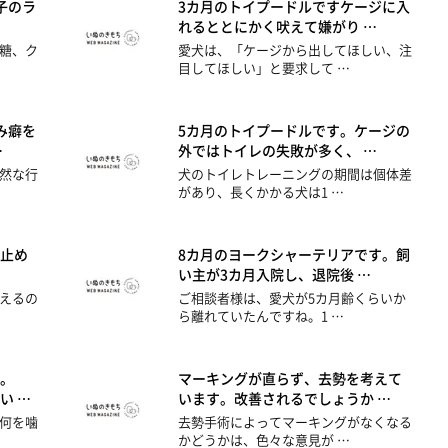
子のラ
3カ月のトイプードルですケージに入
れるととにかく吠えて嫌がり …
糖、ク
愛犬は、「ケージから出してほしい、注
目してほしい」と要求して …
み癖を
5カ月のトイプードルです。ケージの
…
外ではトイレの失敗が多く、 …
然な行
犬のトイレトレーニングの期間は個体差
があり、長くかかる犬は1 …
止め
8カ月のヨークシャーテリアです。飼
い主が3カ月入院し、退院後 …
えるの
ご相談者様は、愛犬が5カ月齢くらいか
ら離れていたんですね。1 …
。
マーキングが直らず、去勢を考えて
い …
います。改善されるでしょうか …
何を噛
去勢手術によってマーキングがなくなる
かどうかは、色々な意見が …