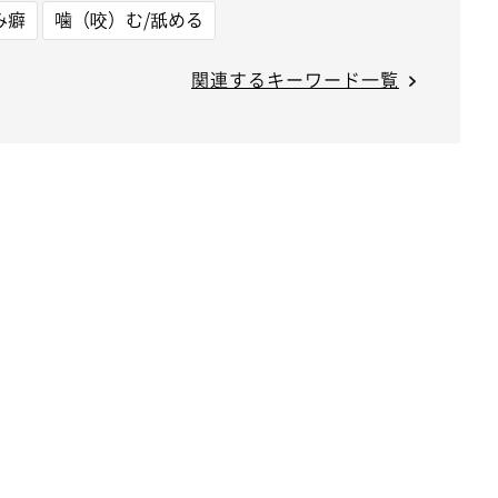
み癖
噛（咬）む/舐める
関連するキーワード一覧