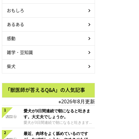
おもしろ
あるある
感動
雑学・豆知識
柴犬
「獣医師が答えるQ&A」の人気記事
※2026年8月更新
愛犬が3日間連続で朝になると吐きま
す。大丈夫でしょうか。
愛犬が3日間連続で朝になると吐きます。
大丈夫でしょうか。朝吐いた後に何事もな
最近、肉球をよく舐めているのです
かったかのように元気で、ごはんを食べ普