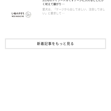
3カ月のトイプードルですケージに入れるととにか
く吠えて嫌がり …
愛犬は、「ケージから出してほしい、注目してほし
い」と要求して …
新着記事をもっと見る