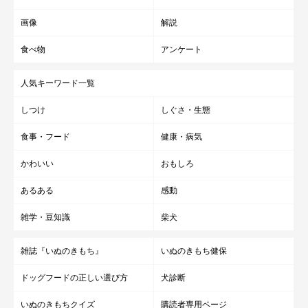
画像
解説
食べ物
アンケート
人気キーワード一覧
しつけ
しぐさ・生態
食事・フード
健康・病気
かわいい
おもしろ
あるある
感動
雑学・豆知識
柴犬
雑誌『いぬのきもち』
いぬのきもち健保
ドッグフードの正しい選び方
犬診断
いぬのきもちクイズ
購読者専用ページ