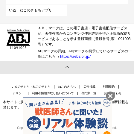
いぬ・ねこのきもちアプリ
ＡＢＪマークは、この電子書店・電子書籍配信サービス
が、著作権者からコンテンツ使用許諾を得た正規版配信サ
ービスであることを示す登録商標（登録番号 第11091003
号）です。
ABJマークの詳細、ABJマークを掲示しているサービスの一
覧はこちら→
https://aebs.or.jp/
いぬのきもち・ねこのきもち
ねこのきもち
広告掲載
利用規約
ポリシー
利用者情報の取り扱いについて
専門家一覧
お問い合わせ
本サイトに掲載されている記事・写真・イラスト等のコンテンツの無断転載を
禁じます。
会社案内
個人情報保護法に基づく公表事項等
Copyright © Benesse Style Care Group Co.,Ltd. All Rights Reserved.